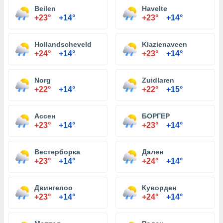
Beilen
Havelte
+23°
+14°
+23°
+14°
Hollandscheveld
Klazienaveen
+24°
+14°
+23°
+14°
Norg
Zuidlaren
+22°
+14°
+22°
+15°
Ассен
БОРГЕР
+23°
+14°
+23°
+14°
Вестерборка
Дален
+23°
+14°
+24°
+14°
Двингелоо
Куворден
+23°
+14°
+24°
+14°