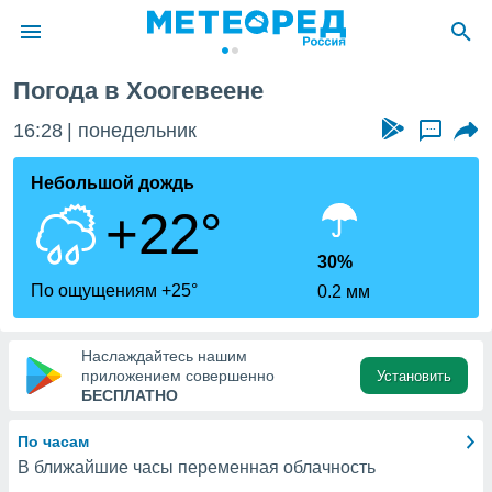
Погода в Хоогевеене
ие о
циальности
16:28
понедельник
...
oda.com
)
Небольшой дождь
+22°
алами,
тировать
ество
30%
яемой
По ощущениям +25°
0.2 мм
. Вы можете
ступ к этому
используя
Наслаждайтесь нашим
едующих
приложением совершенно
Установить
БЕСПЛАТНО
файлы
По часам
олучить
В ближайшие часы переменная облачность
й доступ