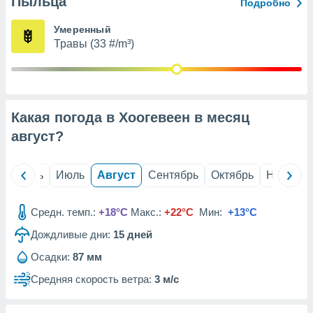
Пыльца
с помощью
Подробно
или
данных из
Умеренный
чников,
Травы (33 #/m³)
и
вование
ие
х данных
Какая погода в Хоогевеен в месяц
контента.
август
?
ные
и
ция
й
Июнь
Июль
Август
Сентябрь
Октябрь
Ноябрь
м
я
Средн. темп.:
+18°C
Макс.:
+22°C
Мин:
+13°C
рованная
Дождливые дни:
15
дней
нтент,
е
Осадки:
87 мм
сти рекламы
Средняя скорость ветра:
3 м/с
ие сведения
и и