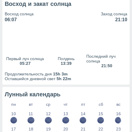
сервисов.
Восход и закат солнца
 наших 1199
Восход солнца
Заход солнца
неров
06:07
21:10
Последний луч
Первый луч солнца
Полдень
солнца
05:27
13:39
21:50
Продолжительность дня
15h 3m
Оставшийся дневной свет
5h 22m
Лунный календарь
пн
вт
ср
чт
пт
сб
вс
10
11
12
13
14
15
16
17
18
19
20
21
22
23