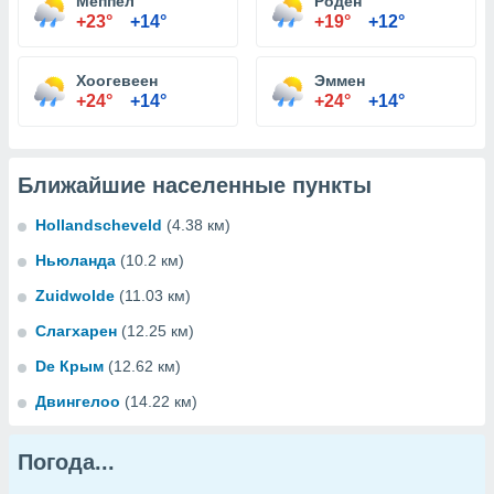
Меппел
Роден
+23°
+14°
+19°
+12°
Хоогевеен
Эммен
+24°
+14°
+24°
+14°
Ближайшие населенные пункты
Hollandscheveld
(4.38 км)
Ньюланда
(10.2 км)
Zuidwolde
(11.03 км)
Слагхарен
(12.25 км)
De Крым
(12.62 км)
Двингелоо
(14.22 км)
Погода...