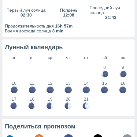
сервисов.
Последний луч
Первый луч солнца
Полдень
 наших 1199
солнца
02:30
12:08
неров
21:43
Продолжительность дня
16h 57m
Время восхода солнца
8 min
Лунный календарь
пн
вт
ср
чт
пт
сб
вс
8
9
10
11
12
13
14
15
16
17
18
19
20
21
Поделиться прогнозом