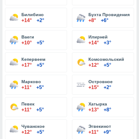
Билибино
Бухта Провидения
+14°
+2°
+8°
+6°
Ваеги
Илирней
+10°
+5°
+14°
+3°
Кепервеем
Комсомольский
+17°
+5°
+12°
+5°
Марково
Островное
+11°
+5°
+15°
+2°
Певек
Хатырка
+11°
+5°
+13°
+8°
Чуванское
Эгвекинот
+12°
+5°
+11°
+9°