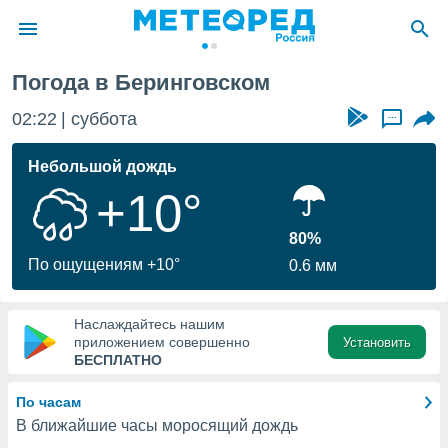
Погода в Беринговском
ие о
циальности
02:22
суббота
...
oda.com
)
Небольшой дождь
+10°
алами,
тировать
ество
80%
яемой
По ощущениям +10°
0.6 мм
. Вы можете
ступ к этому
используя
Наслаждайтесь нашим
едующих
приложением совершенно
Установить
БЕСПЛАТНО
файлы
По часам
олучить
В ближайшие часы моросящий дождь
й доступ