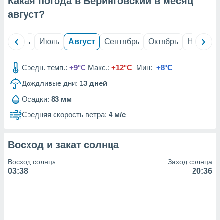
Какая погода в Беринговский в месяц
с помощью
или
август
?
данных из
чников,
и
й
Июнь
Июль
Август
Сентябрь
Октябрь
Ноябрь
вование
ие
Средн. темп.:
+9°C
Макс.:
+12°C
Мин:
+8°C
х данных
Дождливые дни:
13
дней
контента.
Осадки:
83 мм
ные
и
Средняя скорость ветра:
4 м/с
ция
м
я
Восход и закат солнца
рованная
Восход солнца
Заход солнца
нтент,
03:38
20:36
е
сти рекламы
ие сведения
и и