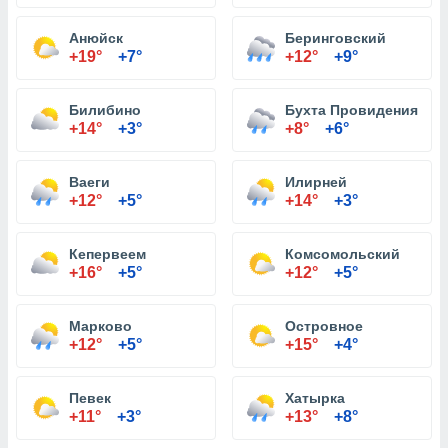
Анюйск
Беринговский
+19°
+7°
+12°
+9°
Билибино
Бухта Провидения
+14°
+3°
+8°
+6°
Ваеги
Илирней
+12°
+5°
+14°
+3°
Кепервеем
Комсомольский
+16°
+5°
+12°
+5°
Марково
Островное
+12°
+5°
+15°
+4°
Певек
Хатырка
+11°
+3°
+13°
+8°