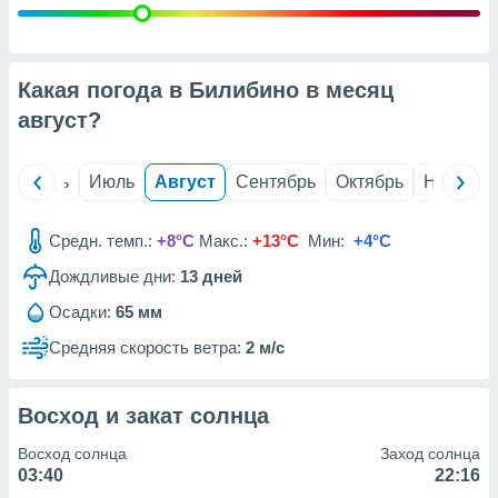
с помощью
или
данных из
чников,
и
Какая погода в Билибино в месяц
вование
август
?
ие
х данных
й
Июнь
Июль
Август
Сентябрь
Октябрь
Ноябрь
контента.
ные
Средн. темп.:
+8°C
Макс.:
+13°C
Мин:
+4°C
и
ция
Дождливые дни:
13
дней
м
я
Осадки:
65 мм
Средняя скорость ветра:
2 м/с
рованная
нтент,
е
Восход и закат солнца
сти рекламы
Восход солнца
Заход солнца
ие сведения
03:40
22:16
и и