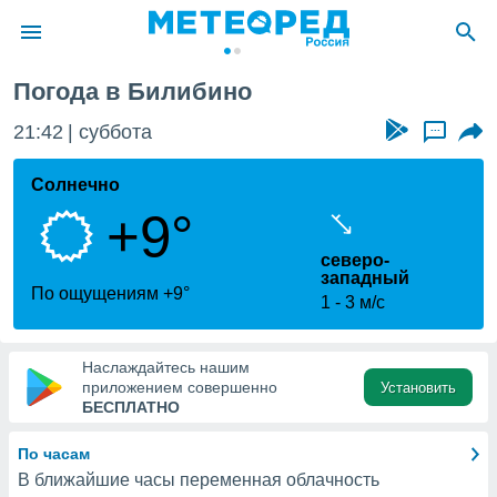
Погода в Билибино
ие о
циальности
21:42
суббота
...
oda.com
)
Солнечно
+9°
алами,
тировать
северо-
ество
западный
яемой
По ощущениям +9°
1
3 м/с
. Вы можете
ступ к этому
используя
едующих
Наслаждайтесь нашим
приложением совершенно
Установить
БЕСПЛАТНО
файлы
олучить
По часам
й доступ
В ближайшие часы переменная облачность