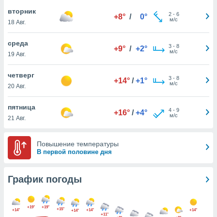
днако вы
вторник
2
-
6
сматривать
+8°
/
0°
м/с
18 Авг.
изированную
среда
 можете
3
-
8
+9°
/
+2°
м/с
от установки
19 Авг.
ться
четверг
3
-
8
+14°
/
+1°
нашему веб-
м/с
20 Авг.
дписке,
у
пятница
».
4
-
9
+16°
/
+4°
м/с
21 Авг.
гласия мы и
ры
 файлы
Повышение температуры
кальные
В первой половине дня
торы или
 технологии
График погоды
я,
оступа и
ерсональных
их как
+19°
+19°
+15°
+14°
+14°
+14°
+14°
 о вашем
+11°