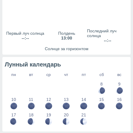
сервисов.
 наших 1199
неров
Последний луч
Первый луч солнца
Полдень
солнца
--:--
13:00
--:--
Солнце за горизонтом
Лунный календарь
пн
вт
ср
чт
пт
сб
вс
8
9
10
11
12
13
14
15
16
17
18
19
20
21