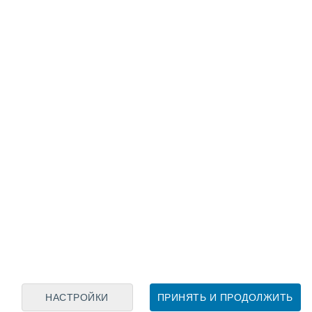
Лунный календарь
пн
вт
ср
чт
пт
сб
вс
9
10
11
12
13
14
15
16
17
18
19
20
21
22
НАСТРОЙКИ
ПРИНЯТЬ И ПРОДОЛЖИТЬ