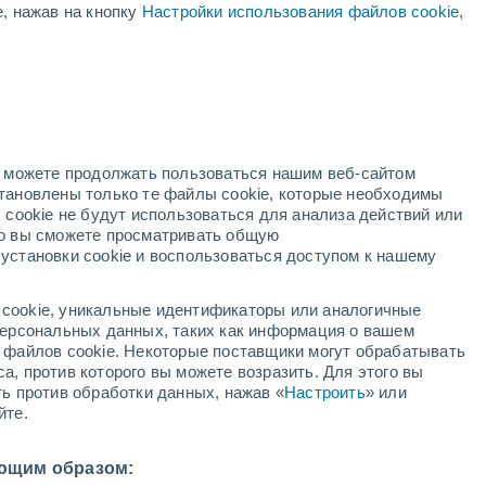
е, нажав на кнопку
Настройки использования файлов cookie
,
но можете продолжать пользоваться нашим веб-сайтом
становлены только те файлы cookie, которые необходимы
ждей
Метеоспутники
Модели
 cookie не будут использоваться для анализа действий или
ко вы сможете просматривать общую
установки cookie и воспользоваться доступом к нашему
среда
четверг
пятница
суббота
cookie, уникальные идентификаторы или аналогичные
12 Авг.
13 Авг.
14 Авг.
15 Авг.
 персональных данных, таких как информация о вашем
ы файлов cookie. Некоторые поставщики могут обрабатывать
а, против которого вы можете возразить. Для этого вы
ть против обработки данных, нажав «
Настроить
» или
80%
80%
80%
йте.
2.7 мм
1.2 мм
0.9 мм
4°
/
+13°
+22°
/
+12°
+18°
/
+10°
+18°
/
+10°
ющим образом: