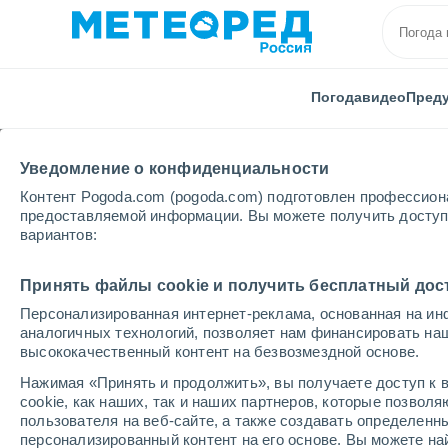
Погода
видео
Пред
Уведомление о конфиденциальности
Контент Pogoda.com (pogoda.com) подготовлен профессион
предоставляемой информации. Вы можете получить доступ 
вариантов:
Главная
Кировская области
Большой Рой
Принять файлы cookie и получить бесплатный дос
Персонализированная интернет-реклама, основанная на ин
Погода в Большом Ро
аналогичных технологий, позволяет нам финансировать на
высококачественный контент на безвозмездной основе.
15:41
воскресенье
Нажимая «Принять и продолжить», вы получаете доступ к в
cookie, как наших, так и наших партнеров, которые позвол
пользователя на веб-сайте, а также создавать определенн
Небольшой дождь
персонализированный контент на его основе. Вы можете 