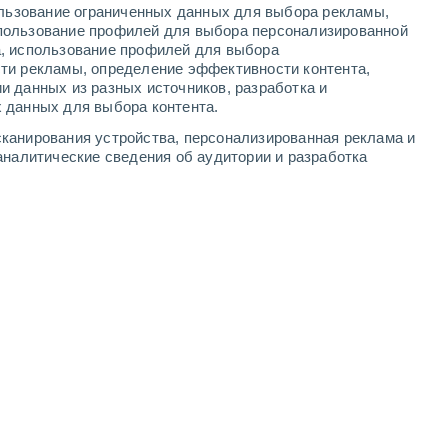
ользование ограниченных данных для выбора рекламы,
4
-
9
м/с
4
-
10
м/с
4
-
9
м/с
2
-
5
м/с
пользование профилей для выбора персонализированной
а, использование профилей для выбора
ти рекламы, определение эффективности контента,
августа
и данных из разных источников, разработка и
 данных для выбора контента.
дь
северо-западный
1 Низкий
канирования устройства, персонализированная реклама и
8°
2
-
4 м/с
FPS:
нет
аналитические сведения об аудитории и разработка
дь
северо-западный
0 Низкий
8°
2
-
3 м/с
FPS:
нет
северо-западный
0 Низкий
8°
3
-
4 м/с
FPS:
нет
северо-западный
0 Низкий
7°
3
-
5 м/с
FPS:
нет
ачность
северо-западный
0 Низкий
7°
3
-
4 м/с
FPS:
нет