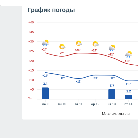
График погоды
+40
+35
+30
+24°
+24°
+24°
+25
+22°
+22°
+20
+18°
+15
+14°
+12°
+13°
+12°
+10
+11°
3.1
+10°
2.7
+5
1.2
°C
вс
9
пн
10
вт
11
ср
12
чт
13
пт
14
Максимальная