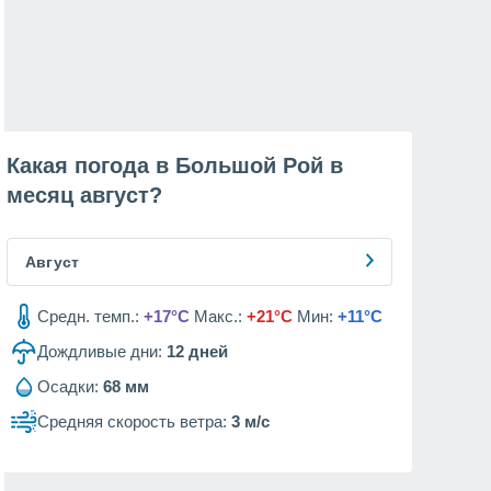
Какая погода в Большой Рой в
месяц
август
?
Август
Средн. темп.:
+17°C
Макс.:
+21°C
Мин:
+11°C
Дождливые дни:
12
дней
Осадки:
68 мм
Средняя скорость ветра:
3 м/с