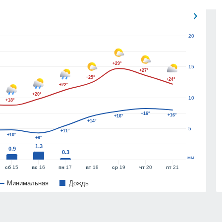
20
+29°
15
+27°
+25°
+24°
+22°
+20°
10
+18°
+16°
+16°
+16°
+14°
5
+11°
+10°
+9°
1.3
0.9
0.3
мм
сб
15
вс
16
пн
17
вт
18
ср
19
чт
20
пт
21
Минимальная
Дождь