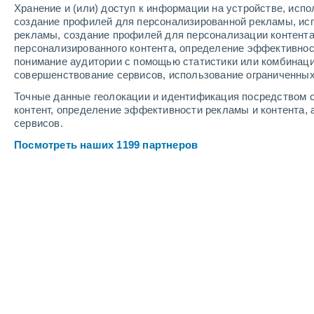
Хранение и (или) доступ к информации на устройстве, исп
5
-
11
м/с
2
-
5
м/с
4
-
7
м/с
создание профилей для персонализированной рекламы, ис
рекламы, создание профилей для персонализации контент
персонализированного контента, определение эффективнос
Погода в Большом Рое cегодня
, 9 
понимание аудитории с помощью статистики или комбинаци
совершенствование сервисов, использование ограниченных
Небольшой дож
80%
+18°
16:00
Точные данные геолокации и идентификация посредством с
0.9 мм
Ощущаемая т.
+1
контент, определение эффективности рекламы и контента, 
сервисов.
Небольшой дож
50%
+18°
17:00
Посмотреть наших 1199 партнеров
0.3 мм
Ощущаемая т.
+1
Пасмурно
+18°
18:00
Ощущаемая т.
+1
Пасмурно
+17°
19:00
Ощущаемая т.
+1
Переменная обл
+17°
20:00
Ощущаемая т.
+1