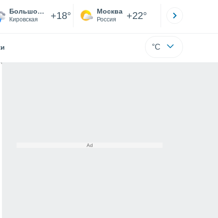
Большой Рой
Москва
Санкт-
+18°
+22°
Кировская
Россия
Са
°C
жи