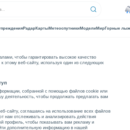
упреждения
Радар
Карты
Метеоспутники
Модели
Мир
Горные лы
алами, чтобы гарантировать высокое качество
к этому веб-сайту, используя один из следующих
туп
формации, собранной с помощью файлов cookie или
е
шу деятельность, чтобы продолжать предлагать вам
...
еб-сайту, соглашаясь на использование всех файлов
яют нам отслеживать и анализировать действия
По часам
ый профиль, чтобы показывать вам рекламу и
В ближайшие часы моросящий
найти дополнительную информацию в нашей
дождь