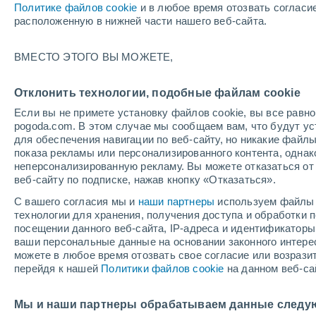
Политике файлов cookie
и в любое время отозвать согласи
+18°
расположенную в нижней части нашего веб-сайта.
80%
ВМЕСТО ЭТОГО ВЫ МОЖЕТЕ,
По ощущениям +18°
0.9 мм
Отклонить технологии, подобные файлам cookie
Если вы не примете установку файлов cookie, вы все рав
pogoda.com. В этом случае мы сообщаем вам, что будут у
Погода на 1 – 7 дней
Дождевой радар
Карта до
для обеспечения навигации по веб-сайту, но никакие файлы
показа рекламы или персонализированного контента, одна
неперсонализированную рекламу. Вы можете отказаться от 
веб-сайту по подписке, нажав кнопку «Отказаться».
завтра
вторник
cегодня
С вашего согласия мы и
наши партнеры
используем файлы 
10 Авг.
11 Авг.
9 Авг.
технологии для хранения, получения доступа и обработки
посещении данного веб-сайта, IP-адреса и идентификатор
ваши персональные данные на основании законного интерес
можете в любое время отозвать свое согласие или возрази
90%
перейдя к нашей
Политики файлов cookie
на данном веб-са
3.1 мм
+22°
/
+12°
+24°
/
+11°
+2
+24°
/
+14°
Мы и наши партнеры обрабатываем данные следу