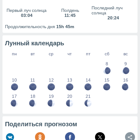
сервисов.
Последний луч
Первый луч солнца
Полдень
 наших 1199
солнца
03:04
11:45
неров
20:24
Продолжительность дня
15h 45m
Лунный календарь
пн
вт
ср
чт
пт
сб
вс
8
9
10
11
12
13
14
15
16
17
18
19
20
21
Поделиться прогнозом