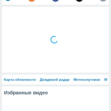
Карта облачности
Дождевой радар
Метеоспутники
Мо
Избранные видео