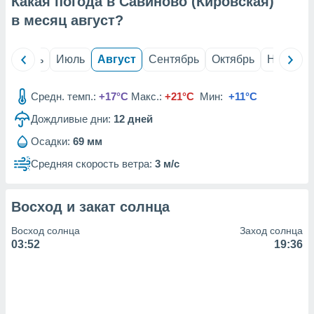
Какая погода в Савиново (Кировская)
с помощью
или
в месяц
август
?
данных из
чников,
и
й
Июнь
Июль
Август
Сентябрь
Октябрь
Ноябрь
вование
ие
Средн. темп.:
+17°C
Макс.:
+21°C
Мин:
+11°C
х данных
Дождливые дни:
12
дней
контента.
Осадки:
69 мм
ные
и
Средняя скорость ветра:
3 м/с
ция
м
я
Восход и закат солнца
рованная
Восход солнца
Заход солнца
нтент,
03:52
19:36
е
сти рекламы
ие сведения
и и