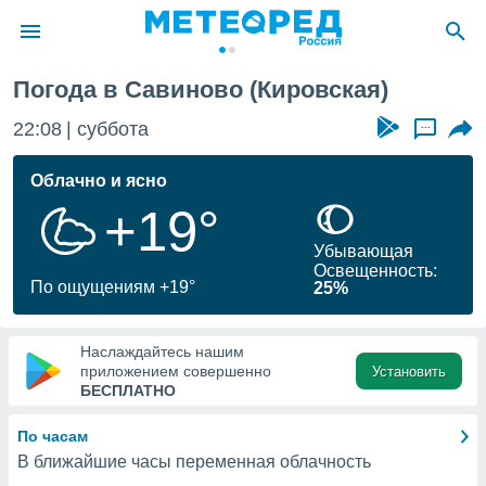
Погода в Савиново (Кировская)
ие о
циальности
22:08
суббота
...
oda.com
)
Облачно и ясно
+19°
алами,
тировать
Убывающая
ество
Освещенность:
яемой
По ощущениям +19°
25%
. Вы можете
ступ к этому
используя
Наслаждайтесь нашим
едующих
приложением совершенно
Установить
БЕСПЛАТНО
файлы
По часам
олучить
В ближайшие часы переменная облачность
й доступ