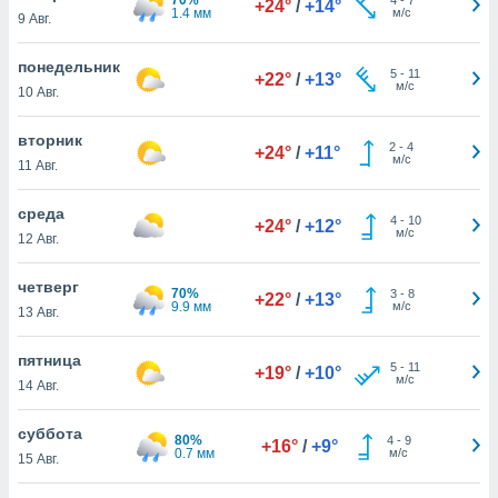
+24°
/
+14°
 и
1.4 мм
м/с
9 Авг.
ть действия
я на веб-
понедельник
же
5
-
11
+22°
/
+13°
м/с
пределенный
10 Авг.
обы
вам рекламу
вторник
2
-
4
+24°
/
+11°
зированный
м/с
11 Авг.
го основе.
айти
среда
ьную
4
-
10
+24°
/
+12°
м/с
12 Авг.
 в нашей
йлов cookie
ремя
четверг
70%
3
-
8
+22°
/
+13°
гласие,
9.9 мм
м/с
13 Авг.
опку
спользования
пятница
 cookie
5
-
11
+19°
/
+10°
м/с
14 Авг.
нную в
и нашего
суббота
80%
4
-
9
+16°
/
+9°
0.7 мм
м/с
15 Авг.
ОГО ВЫ