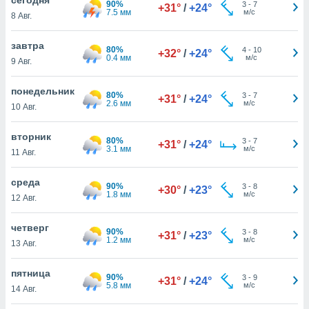
90%
 и
3
-
7
+31°
/
+24°
7.5 мм
м/с
8 Авг.
ть действия
я на веб-
же
завтра
80%
4
-
10
+32°
/
+24°
пределенный
0.4 мм
м/с
9 Авг.
обы
вам рекламу
понедельник
80%
3
-
7
зированный
+31°
/
+24°
2.6 мм
м/с
10 Авг.
го основе.
айти
ьную
вторник
80%
3
-
7
+31°
/
+24°
 в нашей
3.1 мм
м/с
11 Авг.
йлов cookie
ремя
среда
90%
3
-
8
гласие,
+30°
/
+23°
1.8 мм
м/с
12 Авг.
опку
спользования
четверг
 cookie
90%
3
-
8
+31°
/
+23°
1.2 мм
м/с
нную в
13 Авг.
и нашего
пятница
90%
3
-
9
+31°
/
+24°
5.8 мм
м/с
14 Авг.
ОГО ВЫ