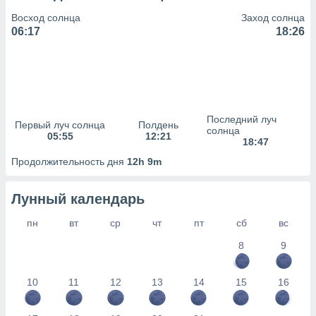
сервисов.
Восход солнца
Заход солнца
 наших 1199
06:17
18:26
неров
Последний луч
Первый луч солнца
Полдень
солнца
05:55
12:21
18:47
Продолжительность дня
12h 9m
Лунный календарь
пн
вт
ср
чт
пт
сб
вс
8
9
10
11
12
13
14
15
16