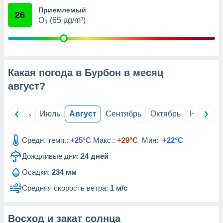
с помощью
Приемлемый
или
26
данных из
O₃ (65 µg/m³)
чников,
и
вование
ие
Какая погода в Бурбон в месяц
х данных
август
?
контента.
ные
и
й
Июнь
Июль
Август
Сентябрь
Октябрь
Ноябрь
ция
м
я
Средн. темп.:
+25°C
Макс.:
+29°C
Мин:
+22°C
Дождливые дни:
24
дней
рованная
нтент,
Осадки:
234 мм
е
сти рекламы
Средняя скорость ветра:
1 м/с
ие сведения
и и
Восход и закат солнца