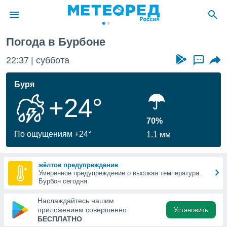
Погода в Бурбоне
ие о
циальности
22:37
суббота
...
oda.com
)
Буря
+24°
алами,
тировать
ество
70%
яемой
По ощущениям +24°
1.1 мм
. Вы можете
ступ к этому
используя
жёлтое предупреждение
едующих
Умеренное предупреждение о высокая температура
Бурбон сегодня
файлы
Наслаждайтесь нашим
олучить
приложением совершенно
Установить
й доступ
БЕСПЛАТНО