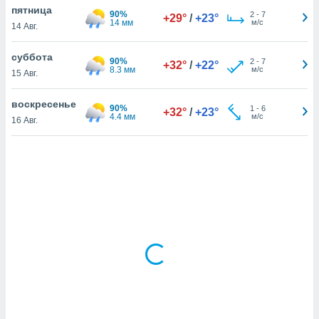
пятница
90%
2
-
7
+29°
/
+23°
14 мм
м/с
14 Авг.
и,
 файлам
суббота
90%
2
-
7
+32°
/
+22°
8.3 мм
м/с
15 Авг.
примете
айлов
воскресенье
90%
1
-
6
+32°
/
+23°
се равно
4.4 мм
м/с
16 Авг.
должать
ся нашим
pogoda.com.
ае мы
м, что
овлены
айлы cookie,
обходимы
ения
 веб-сайту,
файлы cookie
пользоваться
 действий
рекламы или
рованного