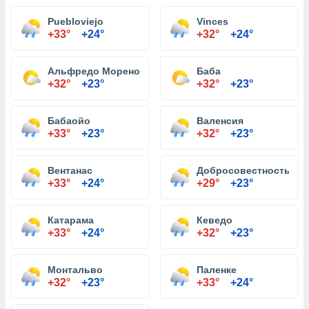
Puebloviejo
Vinces
+33°
+24°
+32°
+24°
Альфредо Морено Baquerizo
Баба
+32°
+23°
+32°
+23°
Бабаойо
Валенсия
+33°
+23°
+32°
+23°
Вентанас
Добросовестность
+33°
+24°
+29°
+23°
Катарама
Кеведо
+33°
+24°
+32°
+23°
Монтальво
Паленке
+32°
+23°
+33°
+24°