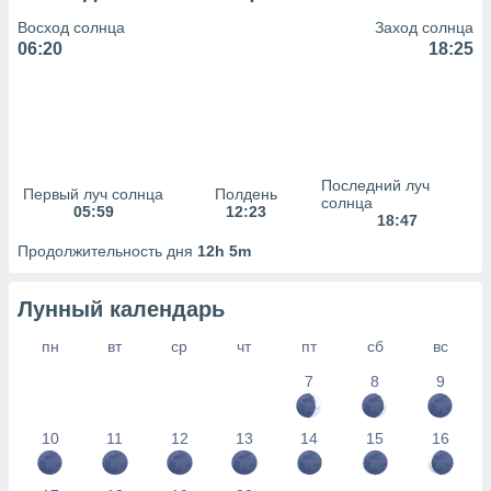
сервисов.
Восход солнца
Заход солнца
 наших 1199
06:20
18:25
неров
Последний луч
Первый луч солнца
Полдень
солнца
05:59
12:23
18:47
Продолжительность дня
12h 5m
Лунный календарь
пн
вт
ср
чт
пт
сб
вс
7
8
9
10
11
12
13
14
15
16