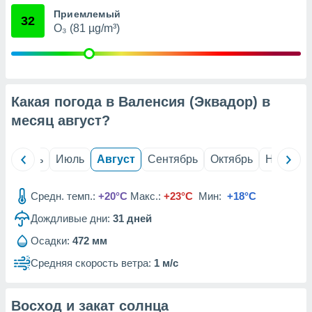
с помощью
Приемлемый
или
32
данных из
O₃ (81 µg/m³)
чников,
и
вование
ие
Какая погода в Валенсия (Эквадор) в
х данных
месяц
август
?
контента.
ные
и
й
Июнь
Июль
Август
Сентябрь
Октябрь
Ноябрь
ция
м
я
Средн. темп.:
+20°C
Макс.:
+23°C
Мин:
+18°C
Дождливые дни:
31
дней
рованная
нтент,
Осадки:
472 мм
е
сти рекламы
Средняя скорость ветра:
1 м/с
ие сведения
и и
Восход и закат солнца