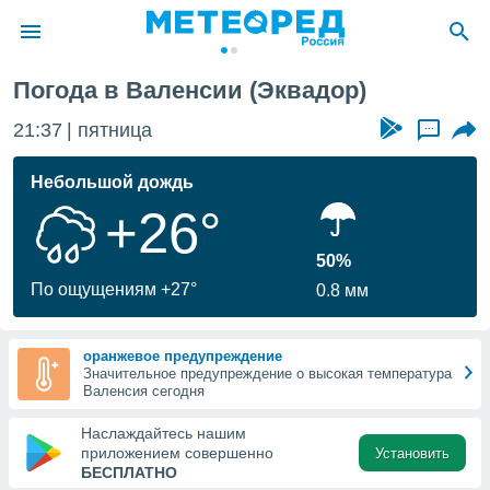
Погода в Валенсии (Эквадор)
ие о
циальности
21:37
пятница
...
oda.com
)
Небольшой дождь
+26°
алами,
тировать
ество
50%
яемой
По ощущениям +27°
0.8 мм
. Вы можете
ступ к этому
используя
оранжевое предупреждение
едующих
Значительное предупреждение о высокая температура
Валенсия сегодня
файлы
Наслаждайтесь нашим
олучить
приложением совершенно
Установить
й доступ
БЕСПЛАТНО