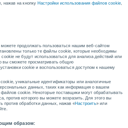
е, нажав на кнопку
Настройки использования файлов cookie
,
ый
но можете продолжать пользоваться нашим веб-сайтом
становлены только те файлы cookie, которые необходимы
адар
Метеоспутники
Модели
 cookie не будут использоваться для анализа действий или
ко вы сможете просматривать общую
установки cookie и воспользоваться доступом к нашему
недельник
вторник
среда
четверг
cookie, уникальные идентификаторы или аналогичные
10 Авг.
11 Авг.
12 Авг.
13 Авг.
 персональных данных, таких как информация о вашем
ы файлов cookie. Некоторые поставщики могут обрабатывать
а, против которого вы можете возразить. Для этого вы
ть против обработки данных, нажав «
Настроить
» или
90%
80%
90%
80%
йте.
5.4 мм
0.7 мм
3.4 мм
4.5 мм
29°
/
+23°
+30°
/
+23°
+30°
/
+23°
+30°
/
+23°
ющим образом: