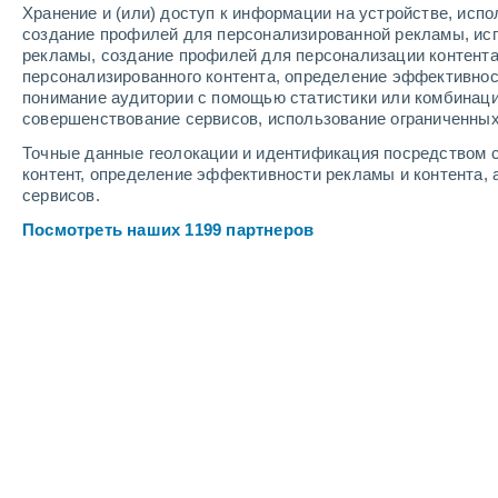
Хранение и (или) доступ к информации на устройстве, исп
3
-
8
м/с
3
-
7
м/с
3
-
8
м/с
создание профилей для персонализированной рекламы, ис
рекламы, создание профилей для персонализации контент
персонализированного контента, определение эффективнос
Погода в Bouillante cегодня
, 7 авгу
понимание аудитории с помощью статистики или комбинаци
совершенствование сервисов, использование ограниченных
Облачно и яс
+28°
17:00
Точные данные геолокации и идентификация посредством с
Ощущаемая т
контент, определение эффективности рекламы и контента, 
сервисов.
Облачно и яс
+27°
18:00
Посмотреть наших 1199 партнеров
Ощущаемая т
Облачно и яс
+26°
19:00
Ощущаемая т
Облачно и яс
+25°
20:00
Ощущаемая т
Облачно и яс
+26°
21:00
Ощущаемая т