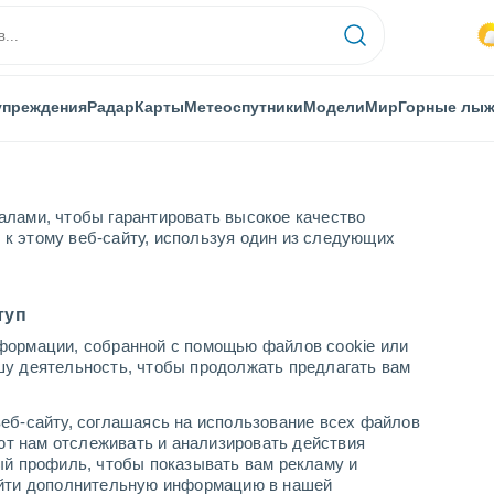
упреждения
Радар
Карты
Метеоспутники
Модели
Мир
Горные лы
алами, чтобы гарантировать высокое качество
к этому веб-сайту, используя один из следующих
артамент Гуадалупе
Bouillante
туп
формации, собранной с помощью файлов cookie или
шу деятельность, чтобы продолжать предлагать вам
...
еб-сайту, соглашаясь на использование всех файлов
яют нам отслеживать и анализировать действия
По часам
ый профиль, чтобы показывать вам рекламу и
В ближайшие часы Грязь с
найти дополнительную информацию в нашей
пылью