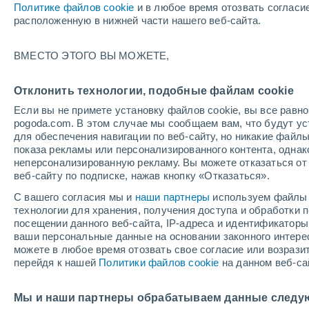
Политике файлов cookie
и в любое время отозвать согласи
+27°
расположенную в нижней части нашего веб-сайта.
ВМЕСТО ЭТОГО ВЫ МОЖЕТЕ,
восточн
По ощущениям +29°
2
-
7 м/с
Отклонить технологии, подобные файлам cookie
Если вы не примете установку файлов cookie, вы все рав
pogoda.com. В этом случае мы сообщаем вам, что будут у
Погода на 1 – 7 дней
Карта дождей
Дождевой р
для обеспечения навигации по веб-сайту, но никакие файлы
показа рекламы или персонализированного контента, одна
неперсонализированную рекламу. Вы можете отказаться от 
веб-сайту по подписке, нажав кнопку «Отказаться».
завтра
воскресенье
по
cегодня
С вашего согласия мы и
наши партнеры
используем файлы 
8 Авг.
9 Авг.
7 Авг.
технологии для хранения, получения доступа и обработки
посещении данного веб-сайта, IP-адреса и идентификатор
ваши персональные данные на основании законного интерес
можете в любое время отозвать свое согласие или возрази
90%
80%
30%
перейдя к нашей
Политики файлов cookie
на данном веб-са
5.1 мм
5.7 мм
0.3 мм
+30°
/
+23°
+29°
/
+23°
+
+30°
/
+23°
Мы и наши партнеры обрабатываем данные следу