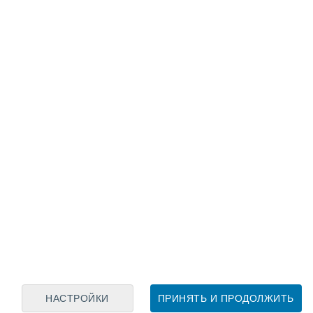
Лунный календарь
пн
вт
ср
чт
пт
сб
вс
7
8
9
10
11
12
13
14
15
16
17
18
19
20
НАСТРОЙКИ
ПРИНЯТЬ И ПРОДОЛЖИТЬ