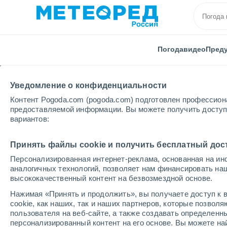
Погода
видео
Пред
Уведомление о конфиденциальности
Контент Pogoda.com (pogoda.com) подготовлен профессион
предоставляемой информации. Вы можете получить доступ 
вариантов:
Главная
Франция
Заморские территории
Деп
Принять файлы cookie и получить бесплатный дос
Персонализированная интернет-реклама, основанная на ин
Погода в Bouillante
аналогичных технологий, позволяет нам финансировать на
высококачественный контент на безвозмездной основе.
17:49
пятница
Нажимая «Принять и продолжить», вы получаете доступ к в
cookie, как наших, так и наших партнеров, которые позвол
пользователя на веб-сайте, а также создавать определенн
Облачно и ясно
персонализированный контент на его основе. Вы можете 