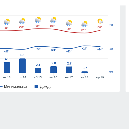
30
20
+30°
+30°
+30°
+30°
+30°
+29°
+29°
+24°
10
+24°
+24°
+24°
+23°
+23°
6.1
4.5
2.8
2.7
2.1
0.7
мм
чт
13
пт
14
сб
15
вс
16
пн
17
вт
18
ср
19
Минимальная
Дождь