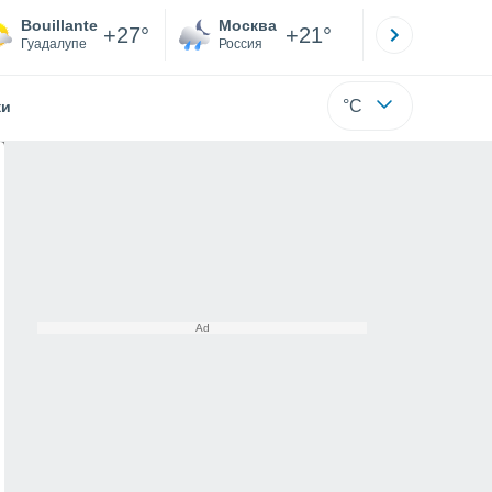
Bouillante
Москва
Санкт-
+27°
+21°
Гуадалупе
Россия
Са
°C
жи