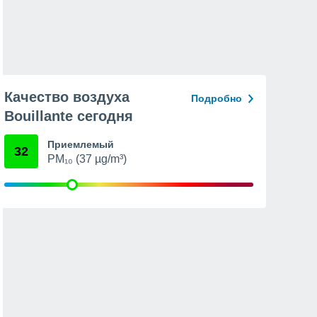
Качество воздуха
Подробно
Bouillante сегодня
Приемлемый
32
PM₁₀ (37 µg/m³)