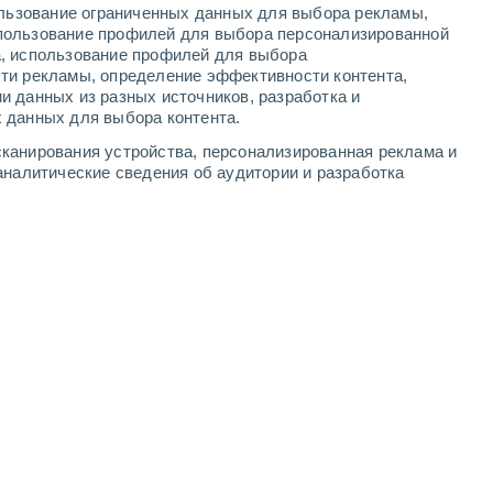
ользование ограниченных данных для выбора рекламы,
2
-
7
м/с
2
-
8
м/с
2
-
8
м/с
4
-
11
м/с
пользование профилей для выбора персонализированной
а, использование профилей для выбора
ти рекламы, определение эффективности контента,
ста
и данных из разных источников, разработка и
 данных для выбора контента.
но
восточный
1 Низкий
канирования устройства, персонализированная реклама и
.
+30°
2
-
7 м/с
FPS:
нет
аналитические сведения об аудитории и разработка
но
восточный
0 Низкий
.
+29°
2
-
7 м/с
FPS:
нет
но
восточный
0 Низкий
.
+27°
2
-
6 м/с
FPS:
нет
но
восточный
0 Низкий
.
+27°
2
-
6 м/с
FPS:
нет
но
восточный
0 Низкий
.
+27°
3
-
7 м/с
FPS:
нет