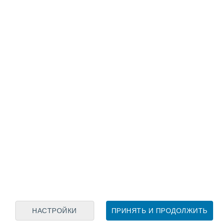
Лунный календарь
пн
вт
ср
чт
пт
сб
вс
7
8
9
10
11
12
13
14
15
16
17
18
19
20
НАСТРОЙКИ
ПРИНЯТЬ И ПРОДОЛЖИТЬ