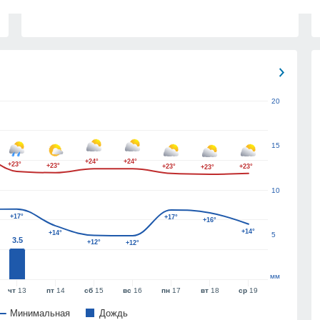
20
15
+24°
+24°
+23°
+23°
+23°
+23°
+23°
10
+17°
+17°
+16°
+14°
+14°
5
3.5
+12°
+12°
мм
чт
13
пт
14
сб
15
вс
16
пн
17
вт
18
ср
19
Минимальная
Дождь