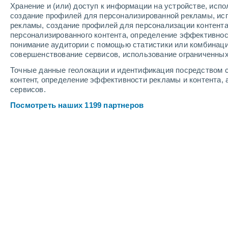
Хранение и (или) доступ к информации на устройстве, исп
2
-
7
м/с
3
-
8
м/с
4
-
10
м/с
создание профилей для персонализированной рекламы, ис
рекламы, создание профилей для персонализации контент
персонализированного контента, определение эффективнос
Погода в Boulouparis cегодня
, 7 ав
понимание аудитории с помощью статистики или комбинаци
совершенствование сервисов, использование ограниченных
Облачно и ясно
+17°
01:00
Точные данные геолокации и идентификация посредством с
Ощущаемая т.
+17°
контент, определение эффективности рекламы и контента, 
сервисов.
Ясное небо
+17°
02:00
Посмотреть наших 1199 партнеров
Ощущаемая т.
+17°
Ясное небо
+16°
03:00
Ощущаемая т.
+16°
Облачно и ясно
+16°
05:00
Ощущаемая т.
+16°
Переменная обла
+19°
08:00
Ощущаемая т.
+19°