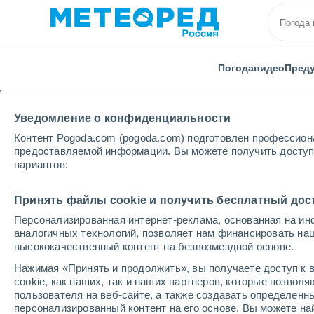
Погода
видео
Пред
Уведомление о конфиденциальности
Контент Pogoda.com (pogoda.com) подготовлен профессион
предоставляемой информации. Вы можете получить доступ 
вариантов:
Главная
Франция
Заморские территории
Нов
Принять файлы cookie и получить бесплатный дос
Персонализированная интернет-реклама, основанная на ин
Погода в Boulouparis
аналогичных технологий, позволяет нам финансировать на
высококачественный контент на безвозмездной основе.
00:56
пятница
Нажимая «Принять и продолжить», вы получаете доступ к в
cookie, как наших, так и наших партнеров, которые позвол
пользователя на веб-сайте, а также создавать определенн
Облачно и ясно
персонализированный контент на его основе. Вы можете 