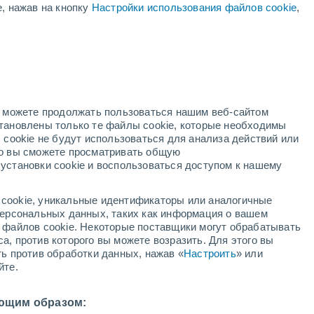
е, нажав на кнопку
Настройки использования файлов cookie
,
ая
ость:
но можете продолжать пользоваться нашим веб-сайтом
становлены только те файлы cookie, которые необходимы
й радар
Метеоспутники
Модели
 cookie не будут использоваться для анализа действий или
ко вы сможете просматривать общую
установки cookie и воспользоваться доступом к нашему
недельник
вторник
среда
четверг
cookie, уникальные идентификаторы или аналогичные
10 Авг.
11 Авг.
12 Авг.
13 Авг.
 персональных данных, таких как информация о вашем
ы файлов cookie. Некоторые поставщики могут обрабатывать
а, против которого вы можете возразить. Для этого вы
ть против обработки данных, нажав «
Настроить
» или
30%
40%
60%
йте.
0.3 мм
1.6 мм
3.5 мм
25°
/
+13°
+26°
/
+18°
+26°
/
+17°
+23°
/
+17°
ющим образом: