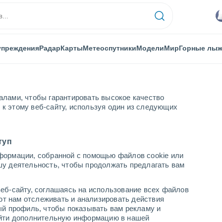
упреждения
Радар
Карты
Метеоспутники
Модели
Мир
Горные лы
алами, чтобы гарантировать высокое качество
к этому веб-сайту, используя один из следующих
ая Каледония
Boulouparis
туп
формации, собранной с помощью файлов cookie или
шу деятельность, чтобы продолжать предлагать вам
...
еб-сайту, соглашаясь на использование всех файлов
яют нам отслеживать и анализировать действия
По часам
ый профиль, чтобы показывать вам рекламу и
В ближайшие часы переменная
найти дополнительную информацию в нашей
облачность