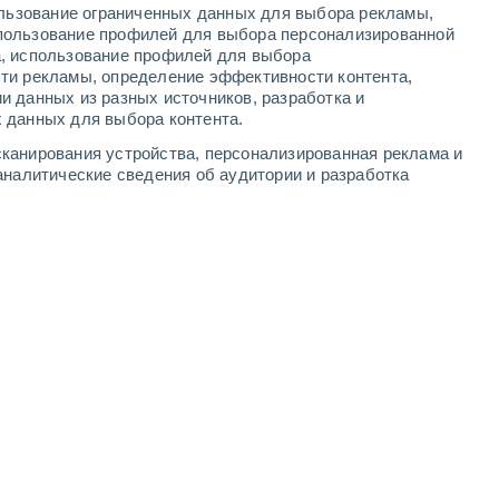
ользование ограниченных данных для выбора рекламы,
3
-
8
м/с
2
-
6
м/с
2
-
7
м/с
5
-
12
м/с
пользование профилей для выбора персонализированной
а, использование профилей для выбора
ти рекламы, определение эффективности контента,
густа
и данных из разных источников, разработка и
 данных для выбора контента.
юго-восточный
0 Низкий
канирования устройства, персонализированная реклама и
1
-
4 м/с
FPS:
нет
аналитические сведения об аудитории и разработка
юго-восточный
0 Низкий
1
-
4 м/с
FPS:
нет
юго-восточный
0 Низкий
1
-
4 м/с
FPS:
нет
юго-восточный
0 Низкий
1
-
3 м/с
FPS:
нет
чность
юго-восточный
1 Низкий
1
-
5 м/с
FPS:
нет