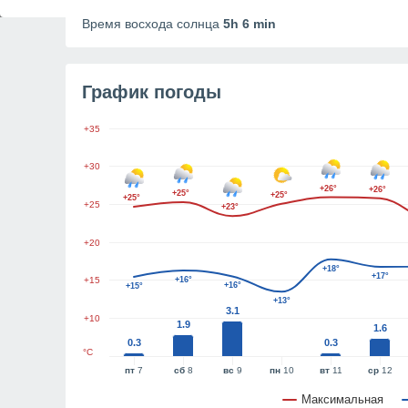
Продолжительность дня
11h 13m
Время восхода солнца
5h 6 min
График погоды
+35
+30
+26°
+26°
+25°
+25°
+25°
+25
+23°
+20
+18°
+17°
+15
+16°
+16°
+15°
+13°
3.1
+10
1.9
1.6
0.3
0.3
°C
пт
7
сб
8
вс
9
пн
10
вт
11
ср
12
Максимальная