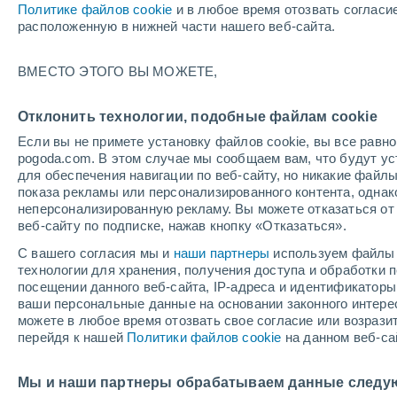
Политике файлов cookie
и в любое время отозвать согласи
+17°
расположенную в нижней части нашего веб-сайта.
Убывающ
ВМЕСТО ЭТОГО ВЫ МОЖЕТЕ,
Освещенн
По ощущениям +17°
39%
Отклонить технологии, подобные файлам cookie
Если вы не примете установку файлов cookie, вы все рав
pogoda.com. В этом случае мы сообщаем вам, что будут у
Погода на 1 – 7 дней
Карта облачности
Дождево
для обеспечения навигации по веб-сайту, но никакие файлы
показа рекламы или персонализированного контента, одна
неперсонализированную рекламу. Вы можете отказаться от 
веб-сайту по подписке, нажав кнопку «Отказаться».
завтра
воскресенье
по
cегодня
С вашего согласия мы и
наши партнеры
используем файлы 
8 Авг.
9 Авг.
7 Авг.
технологии для хранения, получения доступа и обработки
посещении данного веб-сайта, IP-адреса и идентификатор
ваши персональные данные на основании законного интерес
можете в любое время отозвать свое согласие или возрази
80%
80%
50%
перейдя к нашей
Политики файлов cookie
на данном веб-са
1.9 мм
3.1 мм
0.3 мм
+25°
/
+16°
+23°
/
+16°
+
+25°
/
+15°
Мы и наши партнеры обрабатываем данные следу