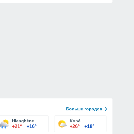
Больше городов
Hienghène
Koné
+21°
+16°
+26°
+18°