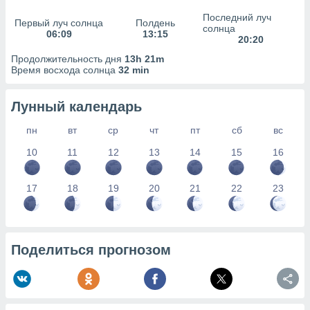
сервисов.
Последний луч
Первый луч солнца
Полдень
 наших 1199
солнца
06:09
13:15
неров
20:20
Продолжительность дня
13h 21m
Время восхода солнца
32 min
Лунный календарь
пн
вт
ср
чт
пт
сб
вс
10
11
12
13
14
15
16
17
18
19
20
21
22
23
Поделиться прогнозом