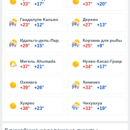
+33°
+17°
+37°
+20°
Гвадалупе Кальво
Дерево
+23°
+12°
+27°
+13°
Идальго-дель-Парраль
Корзина для рыбы
+29°
+15°
+25°
+9°
Мигель Ahumada
Нуэво-Касас-Грандес
+37°
+21°
+34°
+17°
Охинага
Хименес
+39°
+26°
+33°
+18°
Хуарес
Чихуахуа
+38°
+23°
+33°
+19°