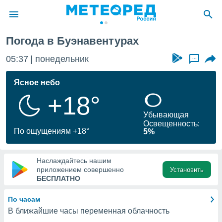
Погода в Буэнавентурах
ие о
циальности
05:37
понедельник
...
oda.com
)
Ясное небо
+18°
алами,
тировать
Убывающая
ество
Освещенность:
яемой
По ощущениям +18°
5%
. Вы можете
ступ к этому
используя
Наслаждайтесь нашим
едующих
приложением совершенно
Установить
БЕСПЛАТНО
файлы
По часам
олучить
В ближайшие часы переменная облачность
й доступ