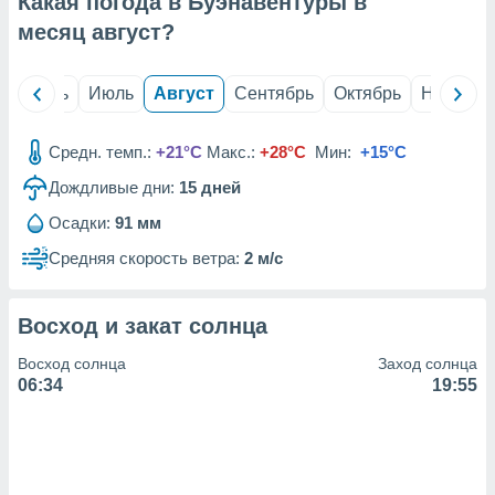
Какая погода в Буэнавентуры в
с помощью
или
месяц
август
?
данных из
чников,
и
й
Июнь
Июль
Август
Сентябрь
Октябрь
Ноябрь
вование
ие
Средн. темп.:
+21°C
Макс.:
+28°C
Мин:
+15°C
х данных
Дождливые дни:
15
дней
контента.
Осадки:
91 мм
ные
и
Средняя скорость ветра:
2 м/с
ция
м
я
Восход и закат солнца
рованная
Восход солнца
Заход солнца
нтент,
06:34
19:55
е
сти рекламы
ие сведения
и и