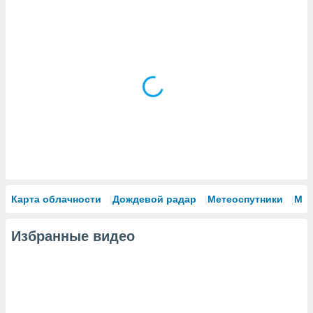
Карта облачности
Дождевой радар
Метеоспутники
Мо
Избранные видео