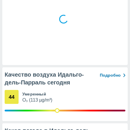
(или) доступ
и на
ие
х данных
рекламы,
рофилей для
рованной
пользование
ля выбора
рованной
здание
Качество воздуха Идальго-
Подробно
ля
ции
дель-Парраль сегодня
спользование
ля выбора
Умеренный
44
рованного
O₃ (113 µg/m³)
пределение
сти
ределение
сти
онимание