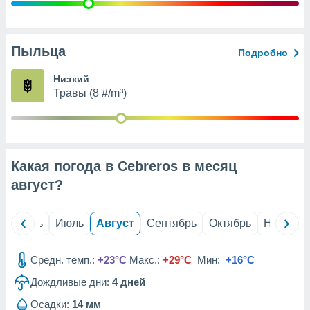
с помощью
или
данных из
чников,
Пыльца
Подробно
и
вование
Низкий
Травы (8 #/m³)
ие
х данных
контента.
ные
и
Какая погода в Cebreros в месяц
ция
м
август
?
я
рованная
й
Июнь
Июль
Август
Сентябрь
Октябрь
Ноябрь
нтент,
е
сти рекламы
Средн. темп.:
+23°C
Макс.:
+29°C
Мин:
+16°C
Дождливые дни:
4
дней
ие сведения
и и
Осадки:
14 мм