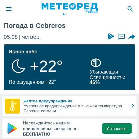
Cebreros
Погода в Cebreros
ие о
циальности
05:08
четверг
...
oda.com
)
Ясное небо
+22°
алами,
тировать
Убывающая
ество
Освещенность:
яемой
По ощущениям +22°
46%
. Вы можете
ступ к этому
используя
жёлтое предупреждение
едующих
Умеренное предупреждение о высокая температура
Cebreros сегодня
файлы
Наслаждайтесь нашим
олучить
приложением совершенно
Установить
й доступ
БЕСПЛАТНО