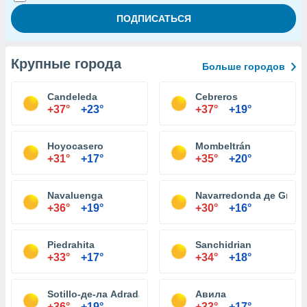
Крупные города
Больше городов
Candeleda
Cebreros
+37°
+23°
+37°
+19°
Hoyocasero
Mombeltrán
+31°
+17°
+35°
+20°
Navaluenga
Navarredonda де Gred
+36°
+19°
+30°
+16°
Piedrahita
Sanchidrian
+33°
+17°
+34°
+18°
Sotillo-де-ла Adrada
Авила
+36°
+19°
+33°
+17°