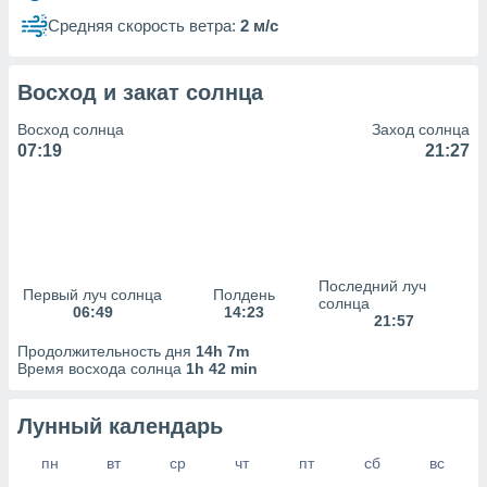
сервисов.
Средняя скорость ветра:
2 м/с
 наших 1199
неров
Восход и закат солнца
Восход солнца
Заход солнца
07:19
21:27
Последний луч
Первый луч солнца
Полдень
солнца
06:49
14:23
21:57
Продолжительность дня
14h 7m
Время восхода солнца
1h 42 min
Лунный календарь
пн
вт
ср
чт
пт
сб
вс