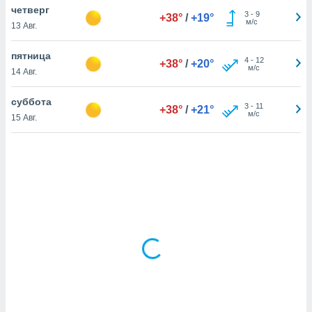
четверг
3
-
9
+38°
/
+19°
м/с
13 Авг.
и,
 файлам
пятница
4
-
12
+38°
/
+20°
м/с
14 Авг.
примете
айлов
суббота
3
-
11
+38°
/
+21°
се равно
м/с
15 Авг.
должать
ся нашим
pogoda.com.
ае мы
м, что
овлены
айлы cookie,
обходимы
ения
 веб-сайту,
файлы cookie
пользоваться
 действий
рекламы или
рованного