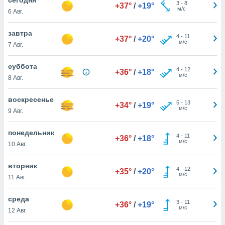
 и
3
-
8
+37°
/
+19°
м/с
6 Авг.
ть действия
я на веб-
же
завтра
4
-
11
+37°
/
+20°
пределенный
м/с
7 Авг.
обы
вам рекламу
суббота
4
-
12
зированный
+36°
/
+18°
м/с
8 Авг.
го основе.
айти
ьную
воскресенье
5
-
13
+34°
/
+19°
 в нашей
м/с
9 Авг.
йлов cookie
ремя
понедельник
4
-
11
гласие,
+36°
/
+18°
м/с
10 Авг.
опку
спользования
вторник
 cookie
4
-
12
+35°
/
+20°
м/с
нную в
11 Авг.
и нашего
среда
3
-
11
+36°
/
+19°
м/с
12 Авг.
ОГО ВЫ