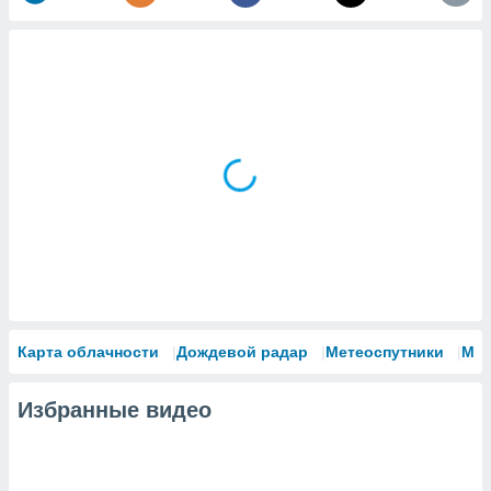
Карта облачности
Дождевой радар
Метеоспутники
Мо
Избранные видео