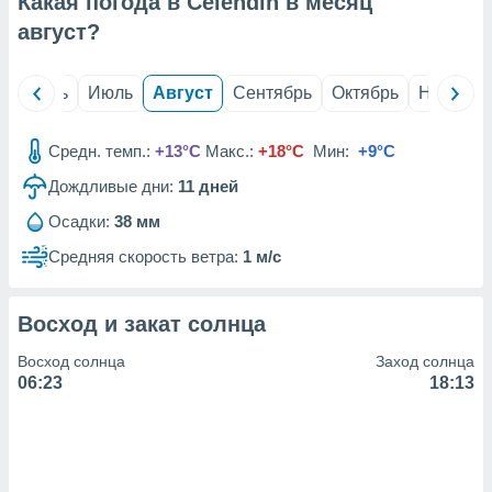
Какая погода в Celendín в месяц
с помощью
или
август
?
данных из
чников,
и
й
Июнь
Июль
Август
Сентябрь
Октябрь
Ноябрь
вование
ие
Средн. темп.:
+13°C
Макс.:
+18°C
Мин:
+9°C
х данных
Дождливые дни:
11
дней
контента.
Осадки:
38 мм
ные
и
Средняя скорость ветра:
1 м/с
ция
м
я
Восход и закат солнца
рованная
Восход солнца
Заход солнца
нтент,
06:23
18:13
е
сти рекламы
ие сведения
и и