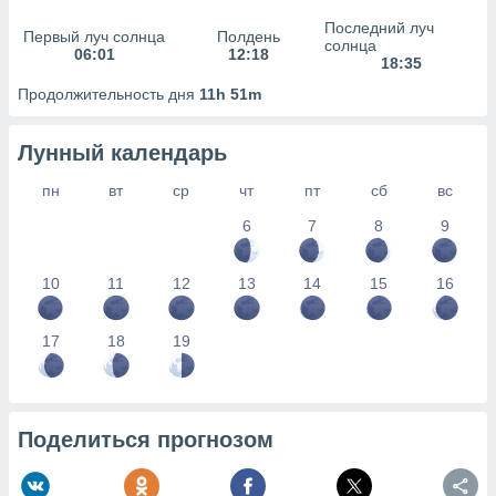
сервисов.
Последний луч
Первый луч солнца
Полдень
 наших 1199
солнца
06:01
12:18
неров
18:35
Продолжительность дня
11h 51m
Лунный календарь
пн
вт
ср
чт
пт
сб
вс
6
7
8
9
10
11
12
13
14
15
16
17
18
19
Поделиться прогнозом