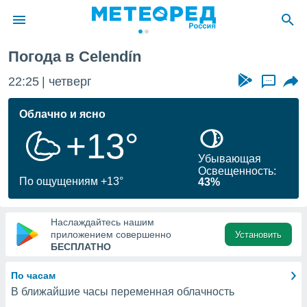
Погода в Celendín
ие о
циальности
22:25
четверг
...
oda.com
)
Облачно и ясно
+13°
алами,
тировать
Убывающая
ество
Освещенность:
яемой
По ощущениям +13°
43%
. Вы можете
ступ к этому
используя
Наслаждайтесь нашим
едующих
приложением совершенно
Установить
БЕСПЛАТНО
файлы
По часам
олучить
В ближайшие часы переменная облачность
й доступ