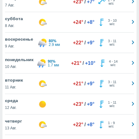
+23°
/
+7°
 и
м/с
7 Авг.
ть действия
я на веб-
суббота
же
3
-
10
+24°
/
+8°
м/с
пределенный
8 Авг.
обы
вам рекламу
воскресенье
80%
3
-
11
+22°
/
+9°
зированный
2.9 мм
м/с
9 Авг.
го основе.
айти
понедельник
ьную
90%
4
-
14
+21°
/
+10°
1.7 мм
м/с
10 Авг.
 в нашей
йлов cookie
ремя
вторник
3
-
11
+21°
/
+9°
гласие,
м/с
11 Авг.
опку
спользования
среда
 cookie
1
-
11
+23°
/
+9°
м/с
12 Авг.
нную в
и нашего
четверг
1
-
9
+22°
/
+8°
м/с
13 Авг.
ОГО ВЫ