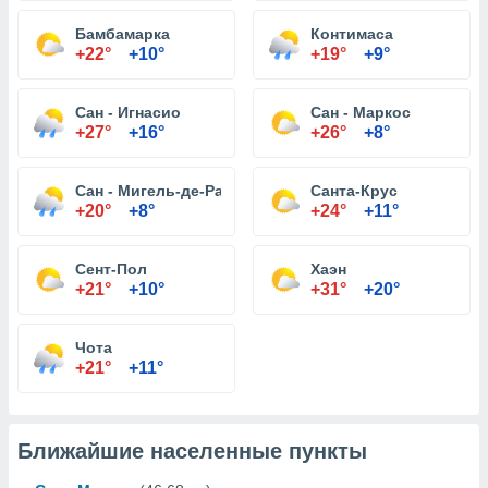
Бамбамарка
Контимаса
+22°
+10°
+19°
+9°
Сан - Игнасио
Сан - Маркос
+27°
+16°
+26°
+8°
Сан - Мигель-де-Pallaques
Санта-Крус
+20°
+8°
+24°
+11°
Сент-Пол
Хаэн
+21°
+10°
+31°
+20°
Чота
+21°
+11°
Ближайшие населенные пункты