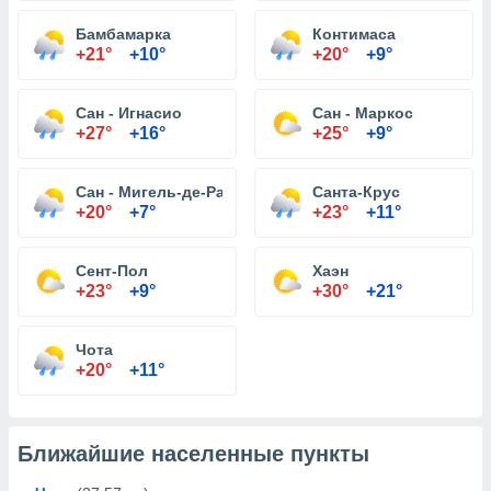
Бамбамарка
Контимаса
+21°
+10°
+20°
+9°
Сан - Игнасио
Сан - Маркос
+27°
+16°
+25°
+9°
Сан - Мигель-де-Pallaques
Санта-Крус
+20°
+7°
+23°
+11°
Сент-Пол
Хаэн
+23°
+9°
+30°
+21°
Чота
+20°
+11°
Ближайшие населенные пункты