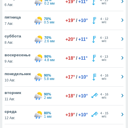
+19°
/
+11°
 и
0.2 мм
м/с
6 Авг.
ть действия
я на веб-
пятница
же
70%
4
-
12
+19°
/
+10°
0.5 мм
м/с
пределенный
7 Авг.
обы
вам рекламу
суббота
70%
4
-
13
+20°
/
+11°
зированный
2.6 мм
м/с
8 Авг.
го основе.
айти
воскресенье
ьную
90%
4
-
13
+18°
/
+11°
4.8 мм
м/с
9 Авг.
 в нашей
йлов cookie
ремя
понедельник
90%
4
-
16
+17°
/
+10°
гласие,
5.8 мм
м/с
10 Авг.
опку
спользования
вторник
 cookie
90%
4
-
16
+18°
/
+10°
2 мм
м/с
11 Авг.
нную в
и нашего
среда
80%
4
-
15
+19°
/
+10°
1 мм
м/с
12 Авг.
ОГО ВЫ