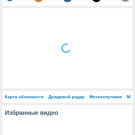
Карта облачности
Дождевой радар
Метеоспутники
Мо
Избранные видео