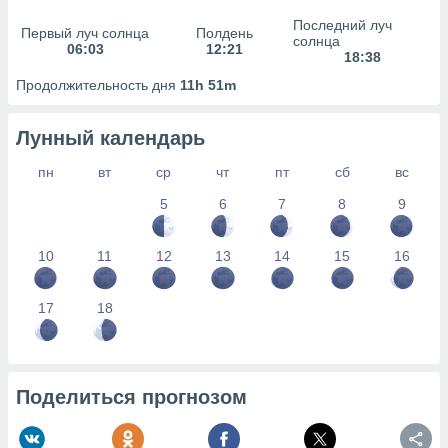
сервисов.
Последний луч
Первый луч солнца
Полдень
 наших 1199
солнца
06:03
12:21
неров
18:38
Продолжительность дня
11h 51m
Лунный календарь
пн
вт
ср
чт
пт
сб
вс
5
6
7
8
9
10
11
12
13
14
15
16
17
18
Поделиться прогнозом