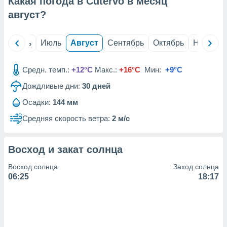
Какая погода в Cutervo в месяц
с помощью
или
август
?
данных из
чников,
и
й
Июнь
Июль
Август
Сентябрь
Октябрь
Ноябрь
вование
ие
Средн. темп.:
+12°C
Макс.:
+16°C
Мин:
+9°C
х данных
Дождливые дни:
30
дней
контента.
Осадки:
144 мм
ные
и
Средняя скорость ветра:
2 м/с
ция
м
я
Восход и закат солнца
рованная
Восход солнца
Заход солнца
нтент,
06:25
18:17
е
сти рекламы
ие сведения
и и