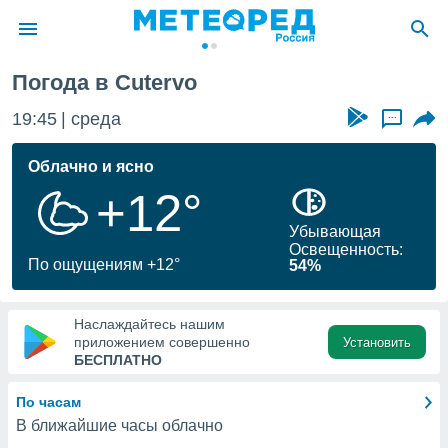
Погода в Cutervo
ие о
циальности
19:45
среда
...
oda.com
)
Облачно и ясно
+12°
алами,
тировать
Убывающая
ество
Освещенность:
яемой
По ощущениям +12°
54%
. Вы можете
ступ к этому
используя
Наслаждайтесь нашим
едующих
приложением совершенно
Установить
БЕСПЛАТНО
файлы
По часам
олучить
В ближайшие часы облачно
й доступ