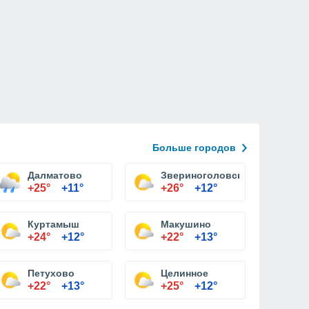
Больше городов
Далматово
Звериноголовское
+25°
+11°
+26°
+12°
Куртамыш
Макушино
+24°
+12°
+22°
+13°
Петухово
Целинное
+22°
+13°
+25°
+12°