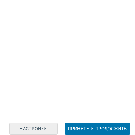
Лунный календарь
пн
вт
ср
чт
пт
сб
вс
7
8
9
10
11
12
13
14
15
16
17
18
19
20
НАСТРОЙКИ
ПРИНЯТЬ И ПРОДОЛЖИТЬ
20