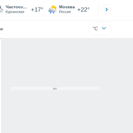
Частоозерье
Москва
Санкт-
+17°
+22°
Курганская
Россия
Са
°C
жи