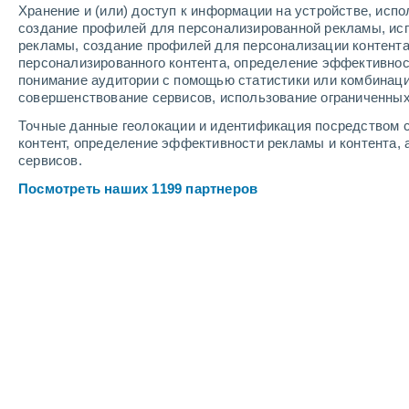
Хранение и (или) доступ к информации на устройстве, исп
8
-
14
м/с
6
-
10
м/с
5
-
9
м/с
создание профилей для персонализированной рекламы, ис
рекламы, создание профилей для персонализации контент
персонализированного контента, определение эффективнос
Погода в Частоозерье cегодня
, 7 а
понимание аудитории с помощью статистики или комбинаци
совершенствование сервисов, использование ограниченных
Переменная об
+21°
17:00
Точные данные геолокации и идентификация посредством с
Ощущаемая т.
+
контент, определение эффективности рекламы и контента, 
сервисов.
Облачно и ясн
+21°
18:00
Посмотреть наших 1199 партнеров
Ощущаемая т.
+
Облачно и ясн
+20°
19:00
Ощущаемая т.
+
Облачно и ясн
+19°
20:00
Ощущаемая т.
+
Переменная об
+18°
21:00
Ощущаемая т.
+