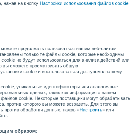
е, нажав на кнопку
Настройки использования файлов cookie
,
Повышение температуры
В эти выходные
ая
ость:
но можете продолжать пользоваться нашим веб-сайтом
становлены только те файлы cookie, которые необходимы
адар
Метеоспутники
Модели
 cookie не будут использоваться для анализа действий или
ко вы сможете просматривать общую
установки cookie и воспользоваться доступом к нашему
недельник
вторник
среда
четверг
cookie, уникальные идентификаторы или аналогичные
10 Авг.
11 Авг.
12 Авг.
13 Авг.
 персональных данных, таких как информация о вашем
ы файлов cookie. Некоторые поставщики могут обрабатывать
а, против которого вы можете возразить. Для этого вы
ть против обработки данных, нажав «
Настроить
» или
70%
70%
йте.
0.6 мм
1.4 мм
31°
/
+19°
+23°
/
+17°
+24°
/
+14°
+24°
/
+15°
ющим образом: