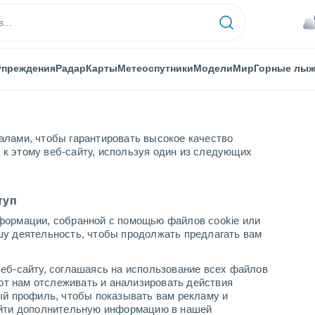
упреждения
Радар
Карты
Метеоспутники
Модели
Мир
Горные лы
алами, чтобы гарантировать высокое качество
к этому веб-сайту, используя один из следующих
туп
формации, собранной с помощью файлов cookie или
шу деятельность, чтобы продолжать предлагать вам
...
еб-сайту, соглашаясь на использование всех файлов
яют нам отслеживать и анализировать действия
По часам
ый профиль, чтобы показывать вам рекламу и
В ближайшие часы пасмурно
найти дополнительную информацию в нашей