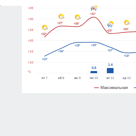
+35
+31°
+30
+27°
+26°
+24°
+25
+23°
+22°
+20
+19°
+19°
+17°
+15
+16°
+14°
+13°
+10
1.4
0.6
°C
пт
7
сб
8
вс
9
пн
10
вт
11
ср
12
Максимальная