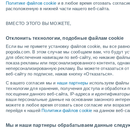
Политике файлов cookie
и в любое время отозвать согласи
+17°
расположенную в нижней части нашего веб-сайта.
Убывающ
ВМЕСТО ЭТОГО ВЫ МОЖЕТЕ,
Освещенн
По ощущениям +17°
36%
Отклонить технологии, подобные файлам cookie
Если вы не примете установку файлов cookie, вы все рав
pogoda.com. В этом случае мы сообщаем вам, что будут у
Погода на 1 – 7 дней
Карта дождей
Дождевой р
для обеспечения навигации по веб-сайту, но никакие файлы
показа рекламы или персонализированного контента, одна
неперсонализированную рекламу. Вы можете отказаться от 
веб-сайту по подписке, нажав кнопку «Отказаться».
завтра
воскресенье
по
cегодня
С вашего согласия мы и
наши партнеры
используем файлы 
8 Авг.
9 Авг.
7 Авг.
технологии для хранения, получения доступа и обработки
посещении данного веб-сайта, IP-адреса и идентификатор
ваши персональные данные на основании законного интерес
можете в любое время отозвать свое согласие или возрази
перейдя к нашей
Политики файлов cookie
на данном веб-са
+27°
/
+16°
+26°
/
+19°
+
+22°
/
+13°
Мы и наши партнеры обрабатываем данные следу