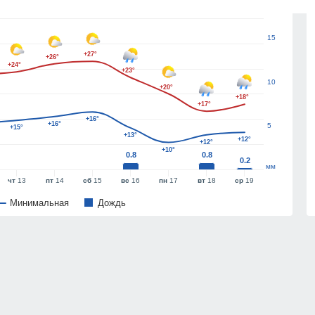
15
+27°
+26°
+24°
+23°
10
+20°
+18°
+17°
+16°
+16°
5
+15°
+13°
+12°
+12°
+10°
0.8
0.8
0.2
мм
чт
13
пт
14
сб
15
вс
16
пн
17
вт
18
ср
19
Минимальная
Дождь