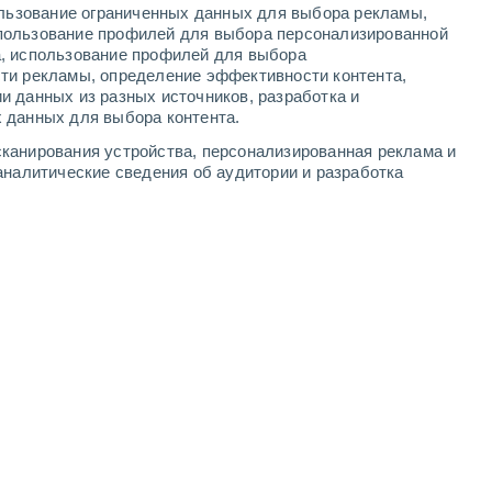
ользование ограниченных данных для выбора рекламы,
4
-
10
м/с
6
-
13
м/с
3
-
8
м/с
2
-
4
м/с
пользование профилей для выбора персонализированной
а, использование профилей для выбора
ти рекламы, определение эффективности контента,
вгуста
и данных из разных источников, разработка и
 данных для выбора контента.
лачность
западный
1 Низкий
канирования устройства, персонализированная реклама и
21°
5
-
9 м/с
FPS:
нет
аналитические сведения об аудитории и разработка
о
западный
1 Низкий
21°
4
-
8 м/с
FPS:
нет
о
западный
0 Низкий
20°
2
-
6 м/с
FPS:
нет
о
западный
0 Низкий
19°
1
-
4 м/с
FPS:
нет
лачность
юго-западный
0 Низкий
18°
2
-
2 м/с
FPS:
нет