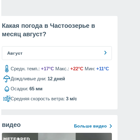
Какая погода в Частоозерье в
месяц
август
?
Август
Средн. темп.:
+17°C
Макс.:
+22°C
Мин:
+11°C
Дождливые дни:
12
дней
Осадки:
65 мм
Средняя скорость ветра:
3 м/с
видео
Больше видео