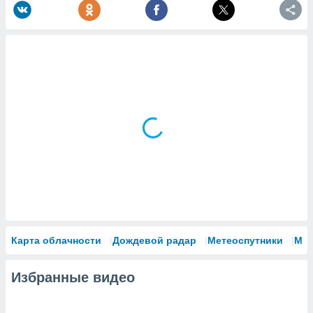
Карта облачности
Дождевой радар
Метеоспутники
Мо
Избранные видео