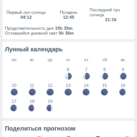
сервисов.
Последний луч
 наших 1199
Первый луч солнца
Полдень
солнца
неров
04:12
12:45
21:16
Продолжительность дня
15h 35m
Оставшийся дневной свет
5h 36m
Лунный календарь
пн
вт
ср
чт
пт
сб
вс
6
7
8
9
10
11
12
13
14
15
16
17
18
19
Поделиться прогнозом