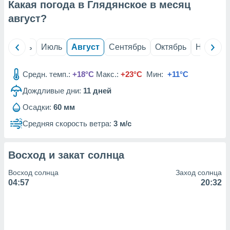
с помощью
Какая погода в Глядянское в месяц
или
август
?
данных из
чников,
и
й
Июнь
Июль
Август
Сентябрь
Октябрь
Ноябрь
вование
ие
Средн. темп.:
+18°C
Макс.:
+23°C
Мин:
+11°C
х данных
контента.
Дождливые дни:
11
дней
ные
Осадки:
60 мм
и
Средняя скорость ветра:
3 м/с
ция
м
я
Восход и закат солнца
рованная
Восход солнца
Заход солнца
нтент,
04:57
20:32
е
сти рекламы
ие сведения
и и