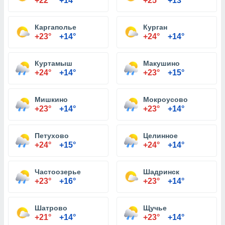
+22°
+14°
+25°
+13°
Каргаполье
Курган
+23°
+14°
+24°
+14°
Куртамыш
Макушино
+24°
+14°
+23°
+15°
Мишкино
Мокроусово
+23°
+14°
+23°
+14°
Петухово
Целинное
+24°
+15°
+24°
+14°
Частоозерье
Шадринск
+23°
+16°
+23°
+14°
Шатрово
Щучье
+21°
+14°
+23°
+14°