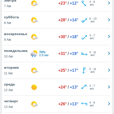
завтра
 и
4
-
8
+23°
/
+12°
м/с
7 Авг.
ть действия
я на веб-
же
суббота
6
-
13
+28°
/
+14°
пределенный
м/с
8 Авг.
обы
вам рекламу
воскресенье
зированный
3
-
7
+30°
/
+18°
м/с
9 Авг.
го основе.
айти
ьную
понедельник
70%
4
-
11
+31°
/
+19°
 в нашей
0.8 мм
м/с
10 Авг.
йлов cookie
ремя
вторник
5
-
11
гласие,
+25°
/
+17°
м/с
11 Авг.
опку
спользования
 cookie
среда
3
-
7
+24°
/
+13°
нную в
м/с
12 Авг.
и нашего
четверг
4
-
8
+26°
/
+13°
м/с
13 Авг.
ОГО ВЫ