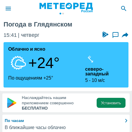
Погода в Глядянском
ие о
циальности
15:41
четверг
...
oda.com
)
Облачно и ясно
+24°
алами,
тировать
северо-
ество
западный
яемой
По ощущениям +25°
5
10 м/с
. Вы можете
ступ к этому
используя
едующих
Наслаждайтесь нашим
приложением совершенно
Установить
БЕСПЛАТНО
файлы
олучить
По часам
й доступ
В ближайшие часы облачно