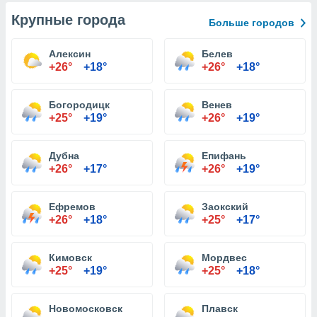
Крупные города
Больше городов
Алексин
Белев
+26°
+18°
+26°
+18°
Богородицк
Венев
+25°
+19°
+26°
+19°
Дубна
Епифань
+26°
+17°
+26°
+19°
Ефремов
Заокский
+26°
+18°
+25°
+17°
Кимовск
Мордвес
+25°
+19°
+25°
+18°
Новомосковск
Плавск