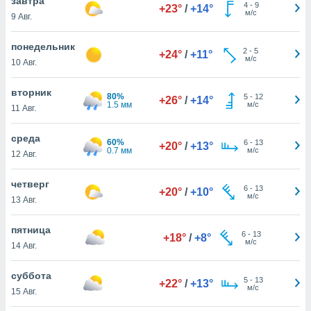
завтра
 и
4
-
9
+23°
/
+14°
м/с
9 Авг.
ть действия
я на веб-
же
понедельник
2
-
5
+24°
/
+11°
пределенный
м/с
10 Авг.
обы
вам рекламу
вторник
80%
зированный
5
-
12
+26°
/
+14°
1.5 мм
м/с
11 Авг.
го основе.
айти
ьную
среда
60%
6
-
13
+20°
/
+13°
 в нашей
0.7 мм
м/с
12 Авг.
йлов cookie
ремя
четверг
6
-
13
гласие,
+20°
/
+10°
м/с
13 Авг.
опку
спользования
 cookie
пятница
6
-
13
+18°
/
+8°
нную в
м/с
14 Авг.
и нашего
суббота
5
-
13
+22°
/
+13°
м/с
15 Авг.
ОГО ВЫ