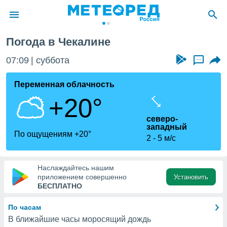
Погода в Чекалине
ие о
циальности
07:09
суббота
...
oda.com
)
Переменная облачность
+20°
алами,
тировать
северо-
ество
западный
яемой
По ощущениям +20°
2
5 м/с
. Вы можете
ступ к этому
используя
едующих
Наслаждайтесь нашим
приложением совершенно
Установить
БЕСПЛАТНО
файлы
олучить
По часам
й доступ
В ближайшие часы моросящий дождь