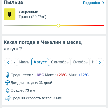
с помощью
Пыльца
Подробно
или
данных из
Умеренный
чников,
Травы (29 #/m³)
и
вование
ие
х данных
Какая погода в Чекалин в месяц
контента.
август
?
ные
и
ция
й
Июнь
Июль
Август
Сентябрь
Октябрь
Ноябрь
м
я
Средн. темп.:
+18°C
Макс.:
+23°C
Мин:
+12°C
рованная
нтент,
Дождливые дни:
11
дней
е
Осадки:
73 мм
сти рекламы
Средняя скорость ветра:
3 м/с
ие сведения
и и