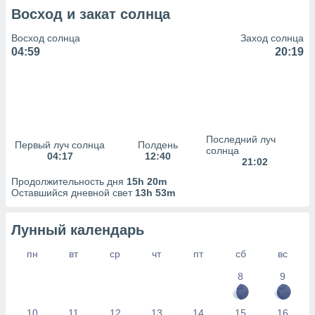
сервисов.
Восход и закат солнца
 наших 1199
неров
Восход солнца
Заход солнца
04:59
20:19
Последний луч
Первый луч солнца
Полдень
солнца
04:17
12:40
21:02
Продолжительность дня
15h 20m
Оставшийся дневной свет
13h 53m
Лунный календарь
пн
вт
ср
чт
пт
сб
вс
8
9
10
11
12
13
14
15
16