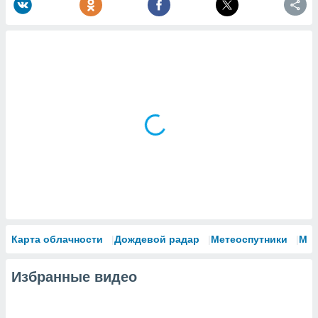
Карта облачности
Дождевой радар
Метеоспутники
Мо
Избранные видео