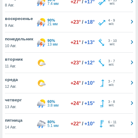
+27°
/
+17°
 и
7.4 мм
м/с
8 Авг.
ть действия
я на веб-
воскресенье
же
90%
4
-
9
+23°
/
+18°
21 мм
м/с
пределенный
9 Авг.
обы
вам рекламу
понедельник
90%
3
-
10
+21°
/
+13°
зированный
13 мм
м/с
10 Авг.
го основе.
айти
вторник
ьную
3
-
7
+23°
/
+12°
м/с
11 Авг.
 в нашей
йлов cookie
ремя
среда
3
-
7
+24°
/
+10°
гласие,
м/с
12 Авг.
опку
спользования
четверг
 cookie
60%
3
-
8
+24°
/
+15°
3.8 мм
м/с
13 Авг.
нную в
и нашего
пятница
80%
6
-
11
+22°
/
+10°
5.1 мм
м/с
14 Авг.
ОГО ВЫ