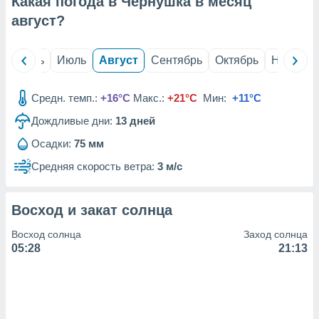
Какая погода в Чернушка в месяц
с помощью
или
август
?
данных из
чников,
и
й
Июнь
Июль
Август
Сентябрь
Октябрь
Ноябрь
вование
ие
Средн. темп.:
+16°C
Макс.:
+21°C
Мин:
+11°C
х данных
Дождливые дни:
13
дней
контента.
Осадки:
75 мм
ные
и
Средняя скорость ветра:
3 м/с
ция
м
я
Восход и закат солнца
рованная
Восход солнца
Заход солнца
нтент,
05:28
21:13
е
сти рекламы
ие сведения
и и