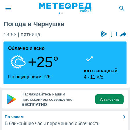
Погода в Чернушке
ие о
циальности
13:53
пятница
...
oda.com
)
Облачно и ясно
+25°
алами,
тировать
ество
юго-западный
яемой
По ощущениям +26°
4
11 м/с
. Вы можете
ступ к этому
используя
Наслаждайтесь нашим
едующих
приложением совершенно
Установить
БЕСПЛАТНО
файлы
По часам
олучить
В ближайшие часы переменная облачность
й доступ