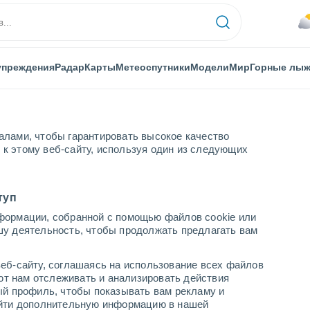
упреждения
Радар
Карты
Метеоспутники
Модели
Мир
Горные лы
алами, чтобы гарантировать высокое качество
к этому веб-сайту, используя один из следующих
туп
формации, собранной с помощью файлов cookie или
шу деятельность, чтобы продолжать предлагать вам
...
еб-сайту, соглашаясь на использование всех файлов
яют нам отслеживать и анализировать действия
По часам
ый профиль, чтобы показывать вам рекламу и
В ближайшие часы переменная
найти дополнительную информацию в нашей
облачность