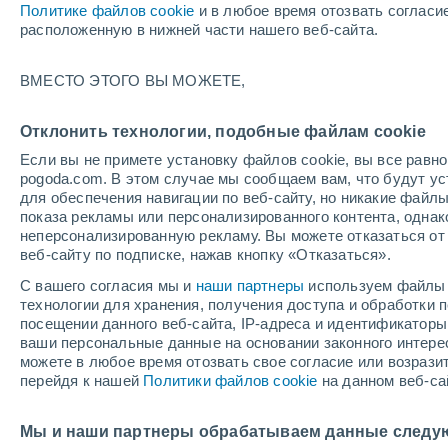
Политике файлов cookie
и в любое время отозвать согласи
+22°
расположенную в нижней части нашего веб-сайта.
ВМЕСТО ЭТОГО ВЫ МОЖЕТЕ,
юго-запа
По ощущениям +24°
3
-
8 м/с
Отклонить технологии, подобные файлам cookie
Если вы не примете установку файлов cookie, вы все рав
pogoda.com. В этом случае мы сообщаем вам, что будут у
Погода на 1 – 7 дней
Карта облачности
Дождево
для обеспечения навигации по веб-сайту, но никакие файлы
показа рекламы или персонализированного контента, одна
неперсонализированную рекламу. Вы можете отказаться от 
веб-сайту по подписке, нажав кнопку «Отказаться».
завтра
воскресенье
по
cегодня
С вашего согласия мы и
наши партнеры
используем файлы 
8 Авг.
9 Авг.
7 Авг.
технологии для хранения, получения доступа и обработки
посещении данного веб-сайта, IP-адреса и идентификатор
ваши персональные данные на основании законного интерес
можете в любое время отозвать свое согласие или возрази
90%
70%
перейдя к нашей
Политики файлов cookie
на данном веб-са
11 мм
0.8 мм
+25°
/
+19°
+24°
/
+17°
+
+24°
/
+13°
Мы и наши партнеры обрабатываем данные следу