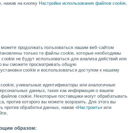
е, нажав на кнопку
Настройки использования файлов cookie
,
дный
но можете продолжать пользоваться нашим веб-сайтом
становлены только те файлы cookie, которые необходимы
й радар
Метеоспутники
Модели
 cookie не будут использоваться для анализа действий или
ко вы сможете просматривать общую
установки cookie и воспользоваться доступом к нашему
недельник
вторник
среда
четверг
cookie, уникальные идентификаторы или аналогичные
10 Авг.
11 Авг.
12 Авг.
13 Авг.
 персональных данных, таких как информация о вашем
ы файлов cookie. Некоторые поставщики могут обрабатывать
а, против которого вы можете возразить. Для этого вы
ть против обработки данных, нажав «
Настроить
» или
70%
70%
йте.
7 мм
0.7 мм
21°
/
+15°
+23°
/
+13°
+22°
/
+14°
+24°
/
+15°
ющим образом: