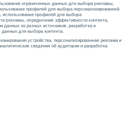
ользование ограниченных данных для выбора рекламы,
4
-
9
м/с
3
-
7
м/с
3
-
6
м/с
4
-
10
м/с
пользование профилей для выбора персонализированной
а, использование профилей для выбора
ти рекламы, определение эффективности контента,
и данных из разных источников, разработка и
 данных для выбора контента.
адать переменная облачность. Сегодня утром температура
пература будет около
+22°C
. В течение дня юго-западный
канирования устройства, персонализированная реклама и
аналитические сведения об аудитории и разработка
лачность
юго-западный
4 Средний
4°
3
-
8 м/с
FPS:
6-10
юго-западный
4 Средний
4°
3
-
9 м/с
FPS:
6-10
юго-западный
4 Средний
5°
4
-
11 м/с
FPS:
6-10
юго-западный
3 Средний
5°
4
-
12 м/с
FPS:
6-10