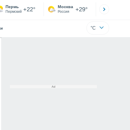
Пермь
Москва
Санкт-
+22°
+29°
Пермский
Россия
Са
°C
жи