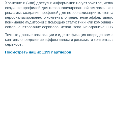
Хранение и (или) доступ к информации на устройстве, исп
6
-
14
м/с
2
-
5
м/с
5
-
12
м/с
создание профилей для персонализированной рекламы, ис
рекламы, создание профилей для персонализации контент
персонализированного контента, определение эффективнос
Погода в Перми cегодня
, 7 августа
понимание аудитории с помощью статистики или комбинаци
совершенствование сервисов, использование ограниченных
Погода в Перми сегодня
Сегодня в Пермь большую часть дня будут преобл
будет около
+19°C
, а днём около
+23°C
.Ночью тем
Точные данные геолокации и идентификация посредством с
контент, определение эффективности рекламы и контента, 
ветер со средней скоростью
5 м/с
.
сервисов.
Переменная об
+22°
13:00
Ощущаемая т.
+2
Посмотреть наших 1199 партнеров
Облачно и ясно
+23°
14:00
Ощущаемая т.
+2
Облачно и ясно
+23°
15:00
Ощущаемая т.
+2
Облачно и ясно
+24°
16:00
Ощущаемая т.
+2