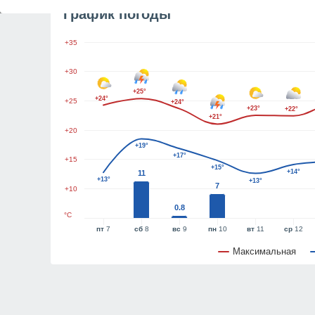
График погоды
+35
+30
+25°
+24°
+25
+24°
+23°
+22°
+21°
+20
+19°
+17°
+15
+15°
+14°
11
+13°
+13°
7
+10
0.8
°C
пт
7
сб
8
вс
9
пн
10
вт
11
ср
12
Максимальная