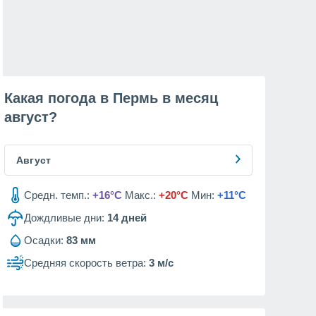
Какая погода в Пермь в месяц
август
?
Август
Средн. темп.:
+16°C
Макс.:
+20°C
Мин:
+11°C
Дождливые дни:
14
дней
Осадки:
83 мм
Средняя скорость ветра:
3 м/с