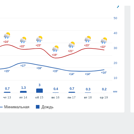
50
40
+24°
+23°
+23°
+22°
+22°
30
+21°
+19°
20
+17°
+16°
+15°
+15°
+14°
+14°
+14°
10
3
1.3
0.7
0.7
0.4
0.3
0.2
мм
чт
13
пт
14
сб
15
вс
16
пн
17
вт
18
ср
19
Минимальная
Дождь