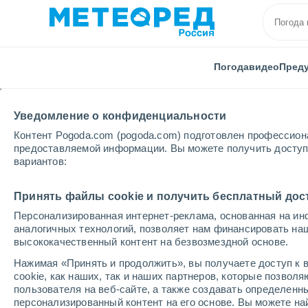
Погода
видео
Пред
Уведомление о конфиденциальности
Контент Pogoda.com (pogoda.com) подготовлен профессион
предоставляемой информации. Вы можете получить доступ 
вариантов:
Главная
Пермский Края
Пермь
Принять файлы cookie и получить бесплатный дос
Персонализированная интернет-реклама, основанная на ин
Погода в Перми
аналогичных технологий, позволяет нам финансировать на
высококачественный контент на безвозмездной основе.
12:39
пятница
Нажимая «Принять и продолжить», вы получаете доступ к в
cookie, как наших, так и наших партнеров, которые позвол
пользователя на веб-сайте, а также создавать определенн
Переменная облачность
персонализированный контент на его основе. Вы можете 