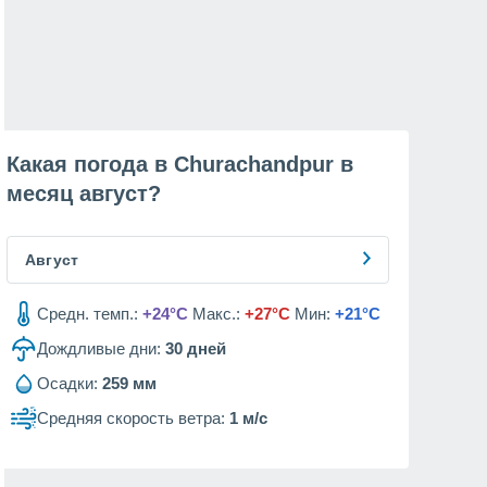
Какая погода в Churachandpur в
месяц
август
?
Август
Средн. темп.:
+24°C
Макс.:
+27°C
Мин:
+21°C
Дождливые дни:
30
дней
Осадки:
259 мм
Средняя скорость ветра:
1 м/с