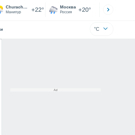
Churachandpur
Москва
Санкт-
+22°
+20°
Манипур
Россия
Са
°C
жи