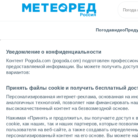
Погода
видео
Пред
Уведомление о конфиденциальности
Контент Pogoda.com (pogoda.com) подготовлен профессион
предоставляемой информации. Вы можете получить доступ 
вариантов:
Главная
Индия
Манипур
Churachandpur
Принять файлы cookie и получить бесплатный дос
Персонализированная интернет-реклама, основанная на ин
Погода в Churachandp
аналогичных технологий, позволяет нам финансировать на
высококачественный контент на безвозмездной основе.
05:54
суббота
Нажимая «Принять и продолжить», вы получаете доступ к в
cookie, как наших, так и наших партнеров, которые позвол
пользователя на веб-сайте, а также создавать определенн
Переменная облачность
персонализированный контент на его основе. Вы можете 