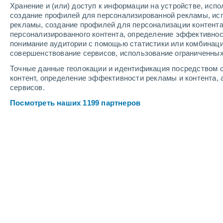
Хранение и (или) доступ к информации на устройстве, исп
2
-
6
м/с
2
-
8
м/с
1
-
5
м/с
создание профилей для персонализированной рекламы, ис
рекламы, создание профилей для персонализации контент
персонализированного контента, определение эффективнос
Погода в Churachandpur cегодня
, 8
понимание аудитории с помощью статистики или комбинаци
совершенствование сервисов, использование ограниченных
Переменная облачно
+22°
05:30
Точные данные геолокации и идентификация посредством с
Ощущаемая т.
+22°
контент, определение эффективности рекламы и контента, 
сервисов.
Небольшой дождь
40%
+22°
06:30
Посмотреть наших 1199 партнеров
0.2 мм
Ощущаемая т.
+19°
Небольшой дождь
40%
+23°
07:30
0.2 мм
Ощущаемая т.
+22°
Небольшой дождь
40%
+25°
08:30
0.2 мм
Ощущаемая т.
+26°
Небольшой дождь
60%
+28°
10:30
0.7 мм
Ощущаемая т.
+31°