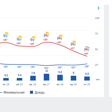
100
75
+30°
+30°
+29°
+29°
+29°
+27°
50
+25°
25
+22°
+21°
+21°
+21°
+21°
+21°
+21°
11
9.4
8
7.8
6.5
4.4
4.2
мм
пт
14
сб
15
вс
16
пн
17
вт
18
ср
19
чт
20
Минимальная
Дождь