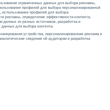
ользование ограниченных данных для выбора рекламы,
3
-
8
м/с
2
-
7
м/с
2
-
6
м/с
1
-
5
м/с
пользование профилей для выбора персонализированной
а, использование профилей для выбора
ти рекламы, определение эффективности контента,
 августа
и данных из разных источников, разработка и
 данных для выбора контента.
сть
восточный
0 Низкий
канирования устройства, персонализированная реклама и
1
-
2 м/с
FPS:
нет
аналитические сведения об аудитории и разработка
восточный
1 Низкий
0
-
3 м/с
FPS:
нет
восточный
2 Низкий
1
-
3 м/с
FPS:
нет
восточный
5 Средний
1
-
4 м/с
FPS:
6-10
восточный
10 Очень высокий!
1
-
4 м/с
FPS:
25-50