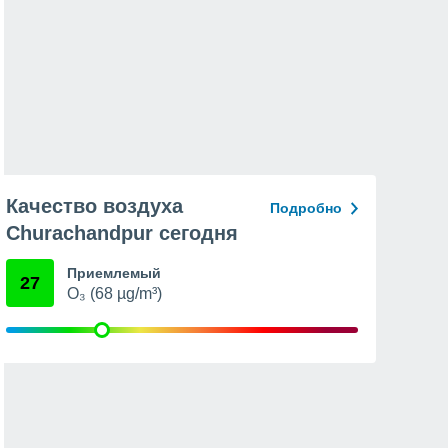
Качество воздуха
Подробно
Churachandpur сегодня
Приемлемый
27
O₃ (68 µg/m³)