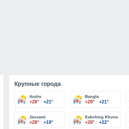
Крупные города
Andro
Bangla
+28°
+21°
+29°
+21°
Jessami
Kakching Khunou
+28°
+19°
+28°
+22°