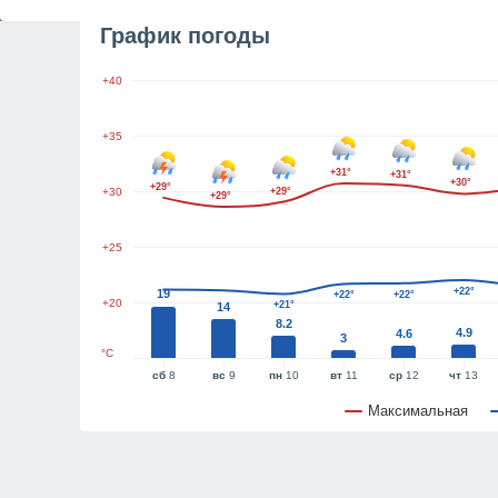
График погоды
+40
+35
+31°
+31°
+30°
+29°
+30
+29°
+29°
+25
+22°
19
+22°
+22°
+20
+21°
14
8.2
4.9
4.6
3
°C
сб
8
вс
9
пн
10
вт
11
ср
12
чт
13
Максимальная