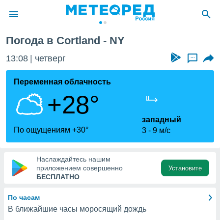
Погода в Cortland - NY
ие о
циальности
13:08
четверг
...
oda.com
)
Переменная облачность
+28°
алами,
тировать
ество
западный
яемой
По ощущениям +30°
3
9 м/с
. Вы можете
ступ к этому
используя
Наслаждайтесь нашим
едующих
приложением совершенно
Установите
БЕСПЛАТНО
файлы
По часам
олучить
В ближайшие часы моросящий дождь
й доступ