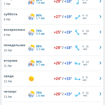
+29°
/
+18°
 и
7.9 мм
м/с
7 Авг.
ть действия
я на веб-
суббота
же
80%
4
-
9
+27°
/
+19°
1.7 мм
м/с
пределенный
8 Авг.
обы
вам рекламу
воскресенье
70%
5
-
10
+25°
/
+19°
зированный
0.4 мм
м/с
9 Авг.
го основе.
айти
понедельник
ьную
90%
4
-
11
+28°
/
+18°
3.2 мм
м/с
10 Авг.
 в нашей
йлов cookie
ремя
вторник
90%
6
-
12
+26°
/
+19°
гласие,
8.7 мм
м/с
11 Авг.
опку
спользования
среда
 cookie
3
-
9
+24°
/
+15°
м/с
12 Авг.
нную в
и нашего
четверг
70%
4
-
11
+26°
/
+15°
1.6 мм
м/с
13 Авг.
ОГО ВЫ