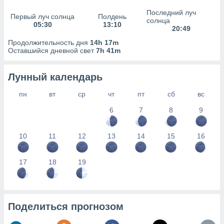
сервисов.
Последний луч
Первый луч солнца
Полдень
 наших 1199
солнца
05:30
13:10
неров
20:49
Продолжительность дня
14h 17m
Оставшийся дневной свет
7h 41m
Лунный календарь
пн
вт
ср
чт
пт
сб
вс
6
7
8
9
10
11
12
13
14
15
16
17
18
19
Поделиться прогнозом