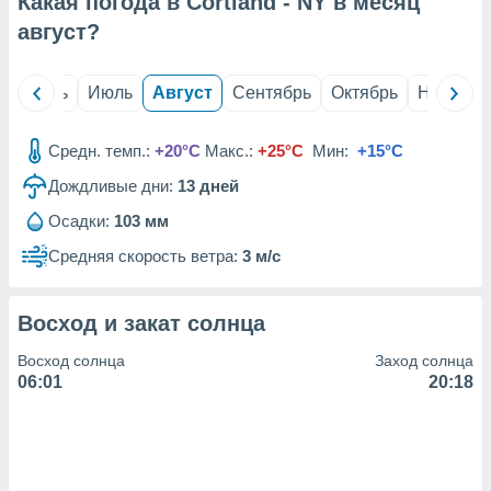
Какая погода в Cortland - NY в месяц
с помощью
или
август
?
данных из
чников,
и
й
Июнь
Июль
Август
Сентябрь
Октябрь
Ноябрь
вование
ие
Средн. темп.:
+20°C
Макс.:
+25°C
Мин:
+15°C
х данных
Дождливые дни:
13
дней
контента.
Осадки:
103 мм
ные
и
Средняя скорость ветра:
3 м/с
ция
м
я
Восход и закат солнца
рованная
Восход солнца
Заход солнца
нтент,
06:01
20:18
е
сти рекламы
ие сведения
и и