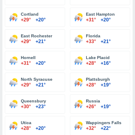
Cortland
East Hampton
+29°
+20°
+31°
+20°
East Rochester
Florida
+29°
+21°
+33°
+21°
Hornell
Lake Placid
+31°
+20°
+28°
+16°
North Syracuse
Plattsburgh
+29°
+21°
+28°
+19°
Queensbury
Russia
+30°
+23°
+26°
+19°
Utica
Wappingers Falls
+28°
+20°
+32°
+22°