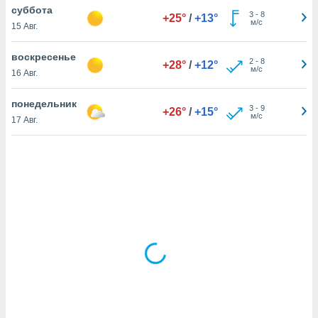
суббота
3
-
8
+25°
/
+13°
м/с
15 Авг.
и,
 файлам
воскресенье
2
-
8
+28°
/
+12°
м/с
16 Авг.
примете
айлов
понедельник
3
-
9
+26°
/
+15°
се равно
м/с
17 Авг.
должать
ся нашим
pogoda.com.
ае мы
м, что
овлены
айлы cookie,
обходимы
ения
 веб-сайту,
файлы cookie
пользоваться
 действий
рекламы или
рованного