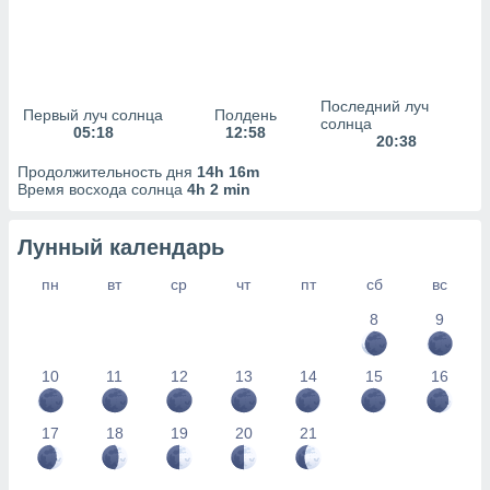
сервисов.
 наших 1199
неров
Последний луч
Первый луч солнца
Полдень
солнца
05:18
12:58
20:38
Продолжительность дня
14h 16m
Время восхода солнца
4h 2 min
Лунный календарь
пн
вт
ср
чт
пт
сб
вс
8
9
10
11
12
13
14
15
16
17
18
19
20
21