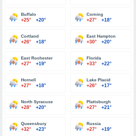
Buffalo
Corning
+25°
+20°
+27°
+18°
Cortland
East Hampton
+26°
+18°
+30°
+20°
East Rochester
Florida
+27°
+19°
+33°
+22°
Hornell
Lake Placid
+27°
+18°
+26°
+17°
North Syracuse
Plattsburgh
+28°
+20°
+27°
+21°
Queensbury
Russia
+32°
+23°
+27°
+19°