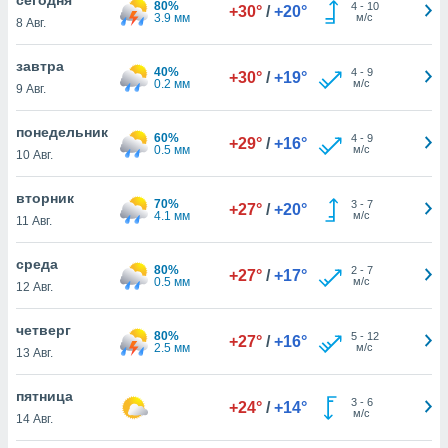
80%
 и
4
-
10
+30°
/
+20°
3.9 мм
м/с
8 Авг.
ть действия
я на веб-
же
завтра
40%
4
-
9
+30°
/
+19°
пределенный
0.2 мм
м/с
9 Авг.
обы
вам рекламу
понедельник
60%
4
-
9
зированный
+29°
/
+16°
0.5 мм
м/с
10 Авг.
го основе.
айти
ьную
вторник
70%
3
-
7
+27°
/
+20°
 в нашей
4.1 мм
м/с
11 Авг.
йлов cookie
ремя
среда
80%
2
-
7
гласие,
+27°
/
+17°
0.5 мм
м/с
12 Авг.
опку
спользования
четверг
 cookie
80%
5
-
12
+27°
/
+16°
2.5 мм
м/с
нную в
13 Авг.
и нашего
пятница
3
-
6
+24°
/
+14°
м/с
14 Авг.
ОГО ВЫ