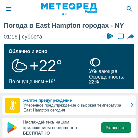
Погода в East Hampton городах - NY
ие о
циальности
01:16
суббота
...
oda.com
)
Облачно и ясно
+22°
алами,
тировать
Убывающая
ество
Освещенность:
яемой
По ощущениям +19°
22%
. Вы можете
ступ к этому
используя
жёлтое предупреждение
едующих
Умеренное предупреждение о высокая температура
East Hampton сегодня
файлы
Наслаждайтесь нашим
олучить
приложением совершенно
Установить
й доступ
БЕСПЛАТНО