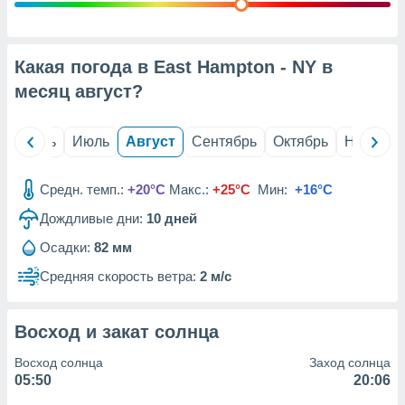
с помощью
или
данных из
чников,
Какая погода в East Hampton - NY в
и
вование
месяц
август
?
ие
х данных
й
Июнь
Июль
Август
Сентябрь
Октябрь
Ноябрь
контента.
ные
Средн. темп.:
+20°C
Макс.:
+25°C
Мин:
+16°C
и
Дождливые дни:
10
дней
ция
м
Осадки:
82 мм
я
Средняя скорость ветра:
2 м/с
рованная
нтент,
е
Восход и закат солнца
сти рекламы
Восход солнца
Заход солнца
ие сведения
05:50
20:06
и и