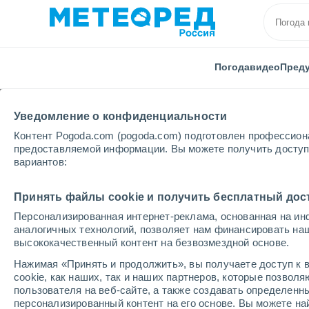
Погода
видео
Пред
Уведомление о конфиденциальности
Контент Pogoda.com (pogoda.com) подготовлен профессион
предоставляемой информации. Вы можете получить доступ 
вариантов:
Главная
Пуэрто-Рико
Муниципалитет Canóvanas
Принять файлы cookie и получить бесплатный дос
Персонализированная интернет-реклама, основанная на ин
Погода в Country View
аналогичных технологий, позволяет нам финансировать на
высококачественный контент на безвозмездной основе.
22:27
четверг
Нажимая «Принять и продолжить», вы получаете доступ к в
cookie, как наших, так и наших партнеров, которые позвол
пользователя на веб-сайте, а также создавать определенн
Переменная облачность
персонализированный контент на его основе. Вы можете 