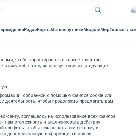
упреждения
Радар
Карты
Метеоспутники
Модели
Мир
Горные лы
алами, чтобы гарантировать высокое качество
к этому веб-сайту, используя один из следующих
Country View
туп
формации, собранной с помощью файлов cookie или
шу деятельность, чтобы продолжать предлагать вам
...
еб-сайту, соглашаясь на использование всех файлов
яют нам отслеживать и анализировать действия
По часам
ый профиль, чтобы показывать вам рекламу и
В ближайшие часы облачно
найти дополнительную информацию в нашей