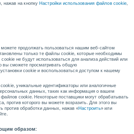
е, нажав на кнопку
Настройки использования файлов cookie
,
ая
ость:
но можете продолжать пользоваться нашим веб-сайтом
становлены только те файлы cookie, которые необходимы
й радар
Метеоспутники
Модели
 cookie не будут использоваться для анализа действий или
ко вы сможете просматривать общую
установки cookie и воспользоваться доступом к нашему
кресенье
понедельник
вторник
среда
cookie, уникальные идентификаторы или аналогичные
9 Авг.
10 Авг.
11 Авг.
12 Авг.
 персональных данных, таких как информация о вашем
ы файлов cookie. Некоторые поставщики могут обрабатывать
а, против которого вы можете возразить. Для этого вы
ть против обработки данных, нажав «
Настроить
» или
90%
80%
90%
90%
йте.
5.9 мм
0.3 мм
5.5 мм
2.6 мм
0°
/
+24°
+32°
/
+26°
+31°
/
+24°
+32°
/
+25°
ющим образом: