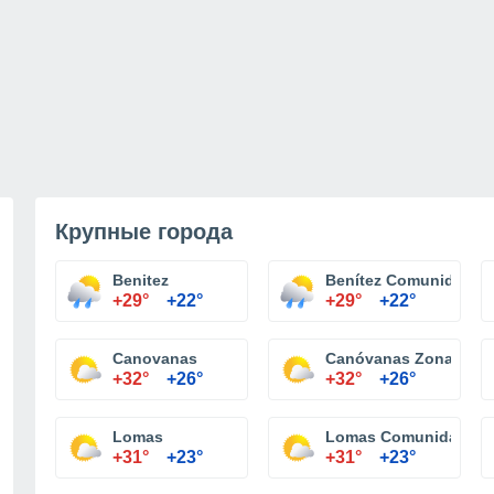
Крупные города
Benitez
Benítez Comunidad
+29°
+22°
+29°
+22°
Canovanas
Canóvanas Zona Urba
+32°
+26°
+32°
+26°
Lomas
Lomas Comunidad
+31°
+23°
+31°
+23°