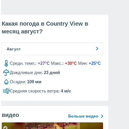
Какая погода в Country View в
месяц
август
?
Август
Средн. темп.:
+27°C
Макс.:
+30°C
Мин:
+25°C
Дождливые дни:
23
дней
Осадки:
109 мм
Средняя скорость ветра:
4 м/с
видео
Больше видео