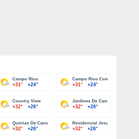
Campo Rico
Campo Rico Comunidad
+31°
+24°
+31°
+24°
na
Country View
Jardines De Canovanas
+32°
+26°
+32°
+26°
Quintas De Canovanas
Residencial Jesus T Pinero
+32°
+26°
+32°
+26°