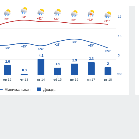
15
+33°
+32°
+32°
+32°
+32°
+32°
+31°
10
+26°
+26°
+25°
+25°
+25°
+24°
+24°
4.1
5
3.3
2.9
2.6
2
1.9
0.3
мм
ср
12
чт
13
пт
14
сб
15
вс
16
пн
17
вт
18
Минимальная
Дождь