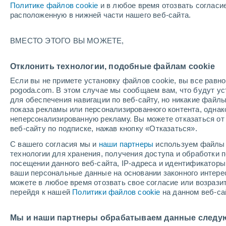
Политике файлов cookie
и в любое время отозвать согласи
+27°
расположенную в нижней части нашего веб-сайта.
Убывающ
ВМЕСТО ЭТОГО ВЫ МОЖЕТЕ,
Освещенн
По ощущениям +30°
44%
Отклонить технологии, подобные файлам cookie
Если вы не примете установку файлов cookie, вы все рав
pogoda.com. В этом случае мы сообщаем вам, что будут у
Погода на 1 – 7 дней
Карта облачности
Дождево
для обеспечения навигации по веб-сайту, но никакие файлы
показа рекламы или персонализированного контента, одна
неперсонализированную рекламу. Вы можете отказаться от 
веб-сайту по подписке, нажав кнопку «Отказаться».
завтра
суббота
вос
cегодня
С вашего согласия мы и
наши партнеры
используем файлы 
7 Авг.
8 Авг.
6 Авг.
технологии для хранения, получения доступа и обработки
посещении данного веб-сайта, IP-адреса и идентификатор
ваши персональные данные на основании законного интерес
можете в любое время отозвать свое согласие или возрази
70%
60%
перейдя к нашей
Политики файлов cookie
на данном веб-са
1.3 мм
1 мм
+32°
/
+25°
+33°
/
+25°
+3
+32°
/
+26°
Мы и наши партнеры обрабатываем данные следу