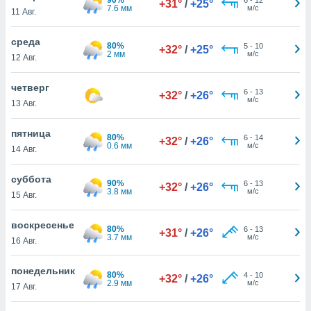
+31°
/
+25°
 и
7.6 мм
м/с
11 Авг.
ть действия
я на веб-
среда
же
80%
5
-
10
+32°
/
+25°
2 мм
м/с
пределенный
12 Авг.
обы
вам рекламу
четверг
6
-
13
+32°
/
+26°
зированный
м/с
13 Авг.
го основе.
айти
пятница
ьную
80%
6
-
14
+32°
/
+26°
0.6 мм
м/с
14 Авг.
 в нашей
йлов cookie
ремя
суббота
90%
6
-
13
+32°
/
+26°
гласие,
3.8 мм
м/с
15 Авг.
опку
спользования
воскресенье
 cookie
80%
6
-
13
+31°
/
+26°
3.7 мм
м/с
16 Авг.
нную в
и нашего
понедельник
80%
4
-
10
+32°
/
+26°
2.9 мм
м/с
17 Авг.
ОГО ВЫ