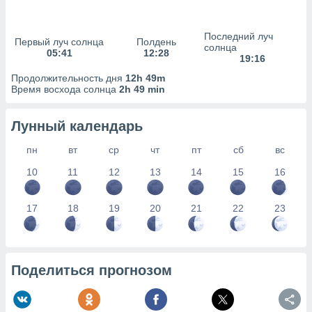
сервисов.
 наших 1199
Последний луч
неров
Первый луч солнца
Полдень
солнца
05:41
12:28
19:16
Продолжительность дня
12h 49m
Время восхода солнца
2h 49 min
Лунный календарь
пн
вт
ср
чт
пт
сб
вс
10
11
12
13
14
15
16
17
18
19
20
21
22
23
Поделиться прогнозом