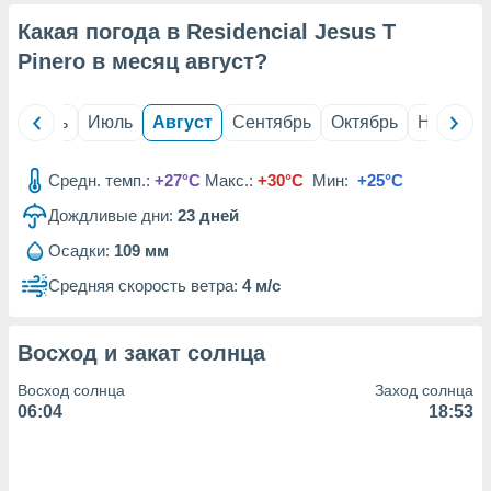
с помощью
или
Какая погода в Residencial Jesus T
данных из
Pinero в месяц
август
?
чников,
и
вование
й
Июнь
Июль
Август
Сентябрь
Октябрь
Ноябрь
ие
х данных
Средн. темп.:
+27°C
Макс.:
+30°C
Мин:
+25°C
контента.
Дождливые дни:
23
дней
ные
и
Осадки:
109 мм
ция
Средняя скорость ветра:
4 м/с
м
я
рованная
Восход и закат солнца
нтент,
е
Восход солнца
Заход солнца
сти рекламы
06:04
18:53
ие сведения
и и