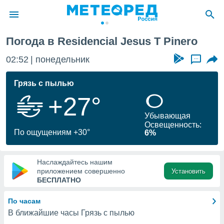
ncial Jesus T Pinero
Погода в Residencial Jesus T Pinero
ие о
циальности
02:52
понедельник
...
oda.com
)
Грязь с пылью
+27°
алами,
тировать
Убывающая
ество
Освещенность:
яемой
По ощущениям +30°
6%
. Вы можете
ступ к этому
используя
Наслаждайтесь нашим
едующих
приложением совершенно
Установить
БЕСПЛАТНО
файлы
По часам
олучить
В ближайшие часы Грязь с пылью
й доступ