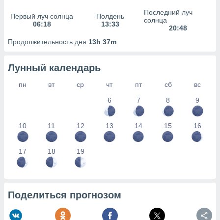
сервисов.
Последний луч
Первый луч солнца
Полдень
 наших 1199
солнца
06:18
13:33
неров
20:48
Продолжительность дня
13h 37m
Лунный календарь
пн
вт
ср
чт
пт
сб
вс
6
7
8
9
10
11
12
13
14
15
16
17
18
19
Поделиться прогнозом