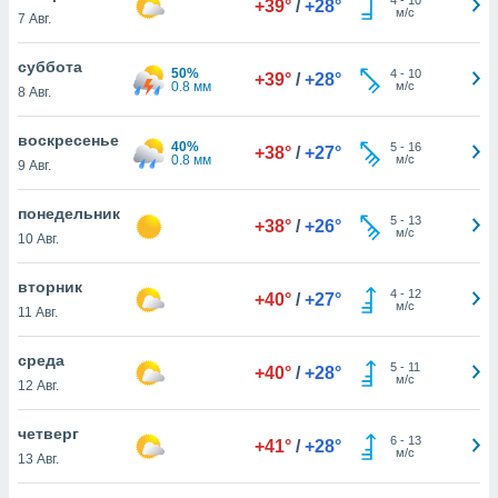
+39°
/
+28°
 и
м/с
7 Авг.
ть действия
я на веб-
суббота
же
50%
4
-
10
+39°
/
+28°
0.8 мм
м/с
пределенный
8 Авг.
обы
вам рекламу
воскресенье
40%
5
-
16
+38°
/
+27°
зированный
0.8 мм
м/с
9 Авг.
го основе.
айти
понедельник
ьную
5
-
13
+38°
/
+26°
м/с
10 Авг.
 в нашей
йлов cookie
ремя
вторник
4
-
12
+40°
/
+27°
гласие,
м/с
11 Авг.
опку
спользования
среда
 cookie
5
-
11
+40°
/
+28°
м/с
12 Авг.
нную в
и нашего
четверг
6
-
13
+41°
/
+28°
м/с
13 Авг.
ОГО ВЫ