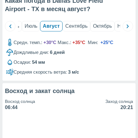
Какая погода в Dallas Love Field
с помощью
или
Airport - TX в месяц
август
?
данных из
чников,
и
й
Июнь
Июль
Август
Сентябрь
Октябрь
Ноябрь
вование
ие
Средн. темп.:
+30°C
Макс.:
+35°C
Мин:
+25°C
х данных
Дождливые дни:
6
дней
контента.
Осадки:
54 мм
ные
и
Средняя скорость ветра:
3 м/с
ция
м
я
Восход и закат солнца
рованная
Восход солнца
Заход солнца
нтент,
06:44
20:21
е
сти рекламы
ие сведения
и и