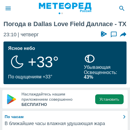
Погода в Dallas Love Field Далласе - TX
ие о
циальности
23:10
четверг
...
oda.com
)
Ясное небо
+33°
алами,
тировать
Убывающая
ество
Освещенность:
яемой
По ощущениям +33°
43%
. Вы можете
ступ к этому
используя
Наслаждайтесь нашим
едующих
приложением совершенно
Установить
БЕСПЛАТНО
файлы
По часам
олучить
В ближайшие часы влажная удушающая жара
й доступ