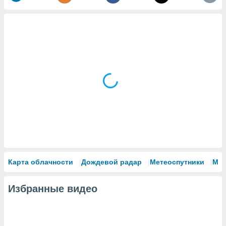
Карта облачности
Дождевой радар
Метеоспутники
Мо
Избранные видео