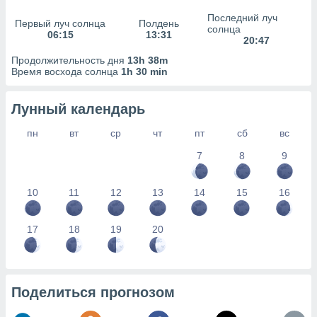
сервисов.
Последний луч
Первый луч солнца
Полдень
 наших 1199
солнца
06:15
13:31
неров
20:47
Продолжительность дня
13h 38m
Время восхода солнца
1h 30 min
Лунный календарь
пн
вт
ср
чт
пт
сб
вс
7
8
9
10
11
12
13
14
15
16
17
18
19
20
Поделиться прогнозом