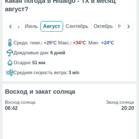
Какая погода в Hidalgo - TX в месяц
с помощью
или
август
?
данных из
чников,
и
й
Июнь
Июль
Август
Сентябрь
Октябрь
Ноябрь
вование
ие
Средн. темп.:
+29°C
Макс.:
+34°C
Мин:
+24°C
х данных
Дождливые дни:
6
дней
контента.
Осадки:
51 мм
ные
и
Средняя скорость ветра:
3 м/с
ция
м
я
Восход и закат солнца
рованная
Восход солнца
Заход солнца
нтент,
06:42
20:20
е
сти рекламы
ие сведения
и и