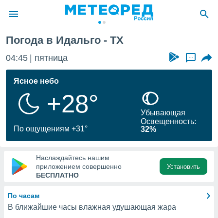
Погода в Идальго - TX
ие о
циальности
04:45
пятница
...
oda.com
)
Ясное небо
+28°
алами,
тировать
Убывающая
ество
Освещенность:
яемой
По ощущениям +31°
32%
. Вы можете
ступ к этому
используя
Наслаждайтесь нашим
едующих
приложением совершенно
Установить
БЕСПЛАТНО
файлы
По часам
олучить
В ближайшие часы влажная удушающая жара
й доступ