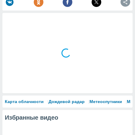
Карта облачности
Дождевой радар
Метеоспутники
Мо
Избранные видео