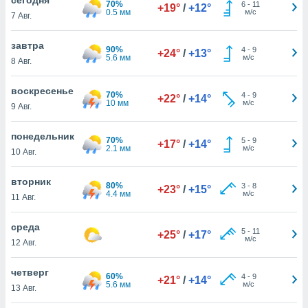
70%
 и
6
-
11
+19°
/
+12°
0.5 мм
м/с
7 Авг.
ть действия
я на веб-
же
завтра
90%
4
-
9
+24°
/
+13°
пределенный
5.6 мм
м/с
8 Авг.
обы
вам рекламу
воскресенье
70%
4
-
9
зированный
+22°
/
+14°
10 мм
м/с
9 Авг.
го основе.
айти
ьную
понедельник
70%
5
-
9
+17°
/
+14°
 в нашей
2.1 мм
м/с
10 Авг.
йлов cookie
ремя
вторник
80%
3
-
8
гласие,
+23°
/
+15°
4.4 мм
м/с
11 Авг.
опку
спользования
среда
 cookie
5
-
11
+25°
/
+17°
м/с
нную в
12 Авг.
и нашего
четверг
60%
4
-
9
+21°
/
+14°
5.6 мм
м/с
13 Авг.
ОГО ВЫ