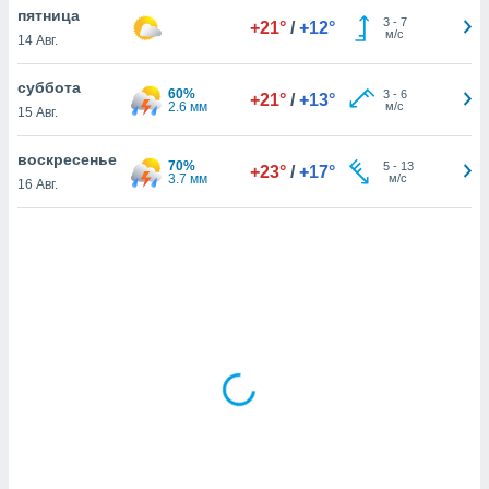
пятница
3
-
7
+21°
/
+12°
м/с
14 Авг.
и,
 файлам
суббота
60%
3
-
6
+21°
/
+13°
2.6 мм
м/с
15 Авг.
примете
айлов
воскресенье
70%
5
-
13
+23°
/
+17°
се равно
3.7 мм
м/с
16 Авг.
должать
ся нашим
pogoda.com.
ае мы
м, что
овлены
айлы cookie,
обходимы
ения
 веб-сайту,
файлы cookie
пользоваться
 действий
рекламы или
рованного