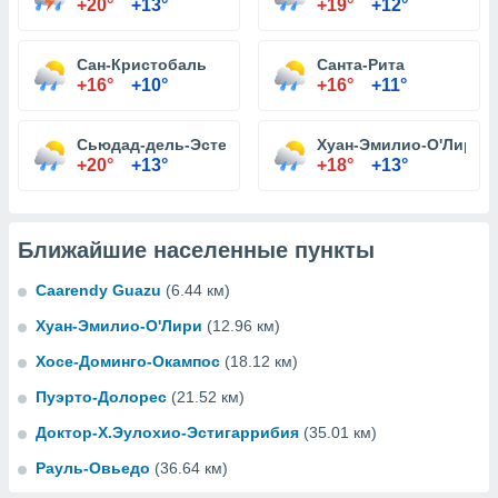
+20°
+13°
+19°
+12°
Сан-Кристобаль
Санта-Рита
+16°
+10°
+16°
+11°
Сьюдад-дель-Эсте
Хуан-Эмилио-О'Лири
+20°
+13°
+18°
+13°
Ближайшие населенные пункты
Caarendy Guazu
(6.44 км)
Хуан-Эмилио-О'Лири
(12.96 км)
Хосе-Доминго-Окампос
(18.12 км)
Пуэрто-Долорес
(21.52 км)
Доктор-Х.Эулохио-Эстигаррибия
(35.01 км)
Рауль-Овьедо
(36.64 км)