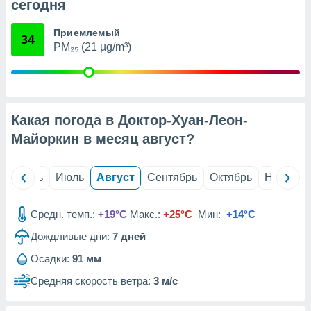
с помощью
сегодня
или
данных из
Приемлемый
34
чников,
PM₂₅ (21 µg/m³)
и
вование
ие
х данных
Какая погода в Доктор-Хуан-Леон-
контента.
Майоркин в месяц
август
?
ные
и
ция
й
Июнь
Июль
Август
Сентябрь
Октябрь
Ноябрь
м
я
Средн. темп.:
+19°C
Макс.:
+25°C
Мин:
+14°C
рованная
нтент,
Дождливые дни:
7
дней
е
Осадки:
91 мм
сти рекламы
Средняя скорость ветра:
3 м/с
ие сведения
и и