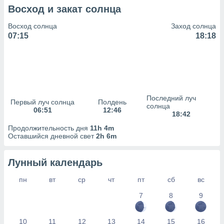
сервисов.
Восход и закат солнца
 наших 1199
Восход солнца
Заход солнца
неров
07:15
18:18
Последний луч
Первый луч солнца
Полдень
солнца
06:51
12:46
18:42
Продолжительность дня
11h 4m
Оставшийся дневной свет
2h 6m
Лунный календарь
пн
вт
ср
чт
пт
сб
вс
7
8
9
10
11
12
13
14
15
16