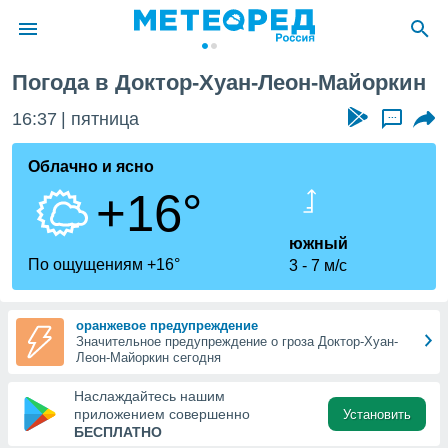
оркин
Погода в Доктор-Хуан-Леон-Майоркин
ие о
циальности
16:37
пятница
...
oda.com
)
Облачно и ясно
+16°
алами,
тировать
ество
южный
яемой
По ощущениям +16°
3
7 м/с
. Вы можете
ступ к этому
используя
оранжевое предупреждение
едующих
Значительное предупреждение о гроза Доктор-Хуан-
Леон-Майоркин сегодня
файлы
Наслаждайтесь нашим
олучить
приложением совершенно
Установить
й доступ
БЕСПЛАТНО