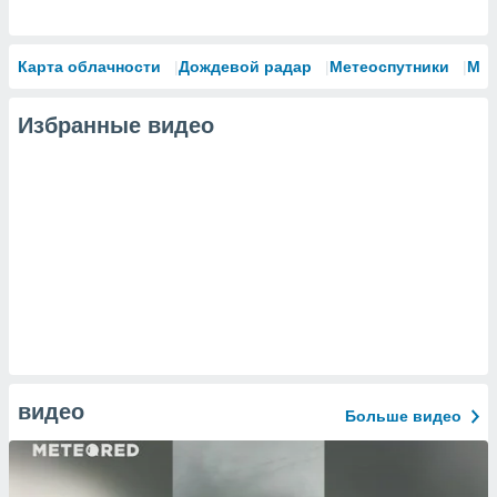
Карта облачности
Дождевой радар
Метеоспутники
Мо
Избранные видео
видео
Больше видео