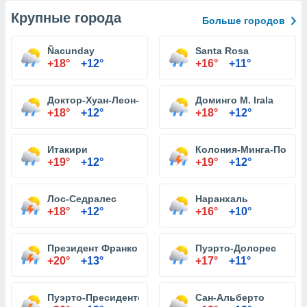
Крупные города
Больше городов
Ñacunday
Santa Rosa
+18°
+12°
+16°
+11°
Доктор-Хуан-Леон-Майоркин
Доминго М. Irala
+18°
+12°
+18°
+12°
Итакири
Колония-Минга-Пора
+19°
+12°
+19°
+12°
Лос-Седралес
Наранхаль
+18°
+12°
+16°
+10°
Президент Франко
Пуэрто-Долорес
+20°
+13°
+17°
+11°
Пуэрто-Пресиденте-Франко
Сан-Альберто