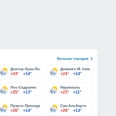
Больше городов
Доктор-Хуан-Леон-Майоркин
Доминго М. Irala
+24°
+14°
+24°
+14°
Лос-Седралес
Наранхаль
+25°
+13°
+23°
+11°
Пуэрто-Пресиденте-Франко
Сан-Альберто
+26°
+14°
+26°
+13°