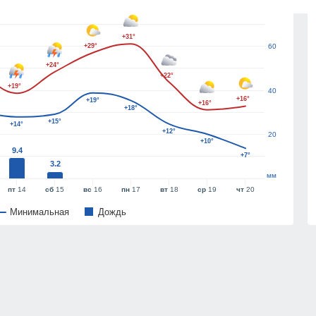
80
+31°
+29°
60
+24°
+22°
+19°
40
+16°
+19°
+16°
+18°
+15°
+14°
+12°
20
+10°
9.4
+7°
3.2
мм
пт
14
сб
15
вс
16
пн
17
вт
18
ср
19
чт
20
Минимальная
Дождь