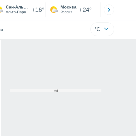
Сан-Альберто
Москва
Санкт-
+16°
+24°
Альто-Парана
Россия
Са
°C
жи