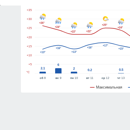
+40
+35
+30
+26°
+25°
+24°
+24°
+25
+22°
+22°
+20
+17°
+15
+16°
+16°
+15°
+13°
+13°
+10
+5
6
2.1
2
0.5
0.2
°C
сб
8
вс
9
пн
10
вт
11
ср
12
чт
13
Максимальная