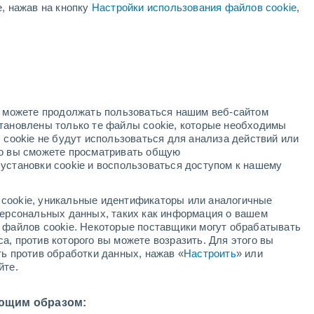
е, нажав на кнопку
Настройки использования файлов cookie
,
ая
ость:
но можете продолжать пользоваться нашим веб-сайтом
становлены только те файлы cookie, которые необходимы
адар
Метеоспутники
Модели
 cookie не будут использоваться для анализа действий или
ко вы сможете просматривать общую
установки cookie и воспользоваться доступом к нашему
вторник
среда
четверг
пятница
cookie, уникальные идентификаторы или аналогичные
11 Авг.
12 Авг.
13 Авг.
14 Авг.
 персональных данных, таких как информация о вашем
ы файлов cookie. Некоторые поставщики могут обрабатывать
а, против которого вы можете возразить. Для этого вы
ть против обработки данных, нажав «
Настроить
» или
60%
70%
60%
йте.
0.2 мм
0.5 мм
9.4 мм
22°
/
+16°
+25°
/
+17°
+24°
/
+15°
+19°
/
+14°
ющим образом: