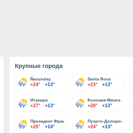
Крупные города
Ñacunday
Santa Rosa
+24°
+13°
+23°
+13°
Итакири
Колония-Минга-Пора
+27°
+13°
+28°
+13°
Президент Франко
Пуэрто-Долорес
+25°
+14°
+24°
+13°