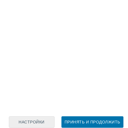
Лунный календарь
пн
вт
ср
чт
пт
сб
вс
8
9
10
11
12
13
14
15
16
17
18
19
20
21
НАСТРОЙКИ
ПРИНЯТЬ И ПРОДОЛЖИТЬ