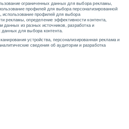
ользование ограниченных данных для выбора рекламы,
3
-
6
м/с
5
-
11
м/с
4
-
9
м/с
3
-
7
м/с
пользование профилей для выбора персонализированной
а, использование профилей для выбора
ти рекламы, определение эффективности контента,
августа
и данных из разных источников, разработка и
 данных для выбора контента.
Северный
0 Низкий
канирования устройства, персонализированная реклама и
4
-
7 м/с
FPS:
нет
аналитические сведения об аудитории и разработка
Северный
0 Низкий
4
-
7 м/с
FPS:
нет
чность
Северный
1 Низкий
3
-
7 м/с
FPS:
нет
ь
Северо-восточный
4 Средний
3
-
7 м/с
FPS:
6-10
ь
северо-западный
4 Средний
3
-
6 м/с
FPS:
6-10