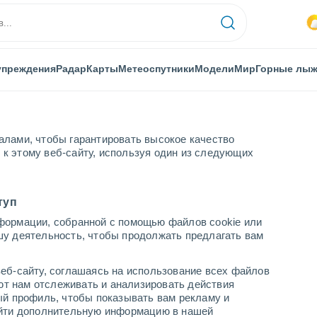
упреждения
Радар
Карты
Метеоспутники
Модели
Мир
Горные лы
алами, чтобы гарантировать высокое качество
к этому веб-сайту, используя один из следующих
то
туп
формации, собранной с помощью файлов cookie или
то
шу деятельность, чтобы продолжать предлагать вам
...
еб-сайту, соглашаясь на использование всех файлов
яют нам отслеживать и анализировать действия
По часам
ый профиль, чтобы показывать вам рекламу и
В ближайшие часы моросящий
найти дополнительную информацию в нашей
дождь