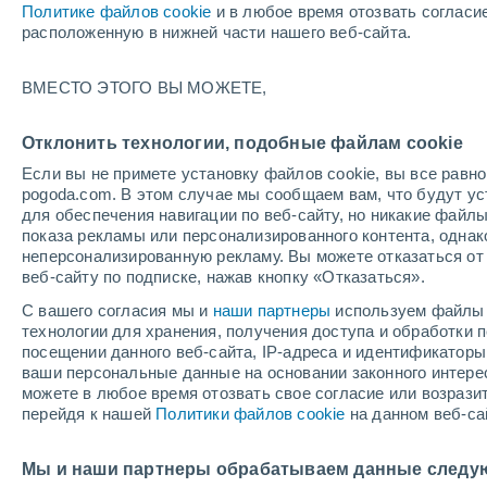
Политике файлов cookie
и в любое время отозвать согласи
+16°
расположенную в нижней части нашего веб-сайта.
Убывающ
ВМЕСТО ЭТОГО ВЫ МОЖЕТЕ,
Освещенн
По ощущениям +16°
22%
Отклонить технологии, подобные файлам cookie
Если вы не примете установку файлов cookie, вы все рав
pogoda.com. В этом случае мы сообщаем вам, что будут у
Погода на 1 – 7 дней
Карта дождей
Дождевой р
для обеспечения навигации по веб-сайту, но никакие файлы
показа рекламы или персонализированного контента, одна
неперсонализированную рекламу. Вы можете отказаться от 
веб-сайту по подписке, нажав кнопку «Отказаться».
завтра
понедельник
cегодня
С вашего согласия мы и
наши партнеры
используем файлы 
9 Авг.
10 Авг.
8 Авг.
технологии для хранения, получения доступа и обработки
посещении данного веб-сайта, IP-адреса и идентификатор
ваши персональные данные на основании законного интерес
можете в любое время отозвать свое согласие или возрази
90%
60%
80%
перейдя к нашей
Политики файлов cookie
на данном веб-са
6 мм
2 мм
2.1 мм
+24°
/
+16°
+22°
/
+13°
+
+26°
/
+13°
Мы и наши партнеры обрабатываем данные следу