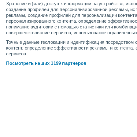
Хранение и (или) доступ к информации на устройстве, исп
5
-
9
м/с
4
-
9
м/с
4
-
9
м/с
создание профилей для персонализированной рекламы, ис
рекламы, создание профилей для персонализации контент
персонализированного контента, определение эффективнос
Погода в Сан-Альберто cегодня
, 8 
понимание аудитории с помощью статистики или комбинаци
совершенствование сервисов, использование ограниченных
Облачно и ясно
+16°
07:00
Точные данные геолокации и идентификация посредством с
Ощущаемая т.
+16°
контент, определение эффективности рекламы и контента, 
сервисов.
Пасмурно
+17°
08:00
Посмотреть наших 1199 партнеров
Ощущаемая т.
+17°
Переменная обла
+19°
09:00
Ощущаемая т.
+19°
Небольшой дожд
30%
+22°
11:00
0.1 мм
Ощущаемая т.
+23°
Небольшой дожд
30%
+26°
14:00
0.2 мм
Ощущаемая т.
+27°