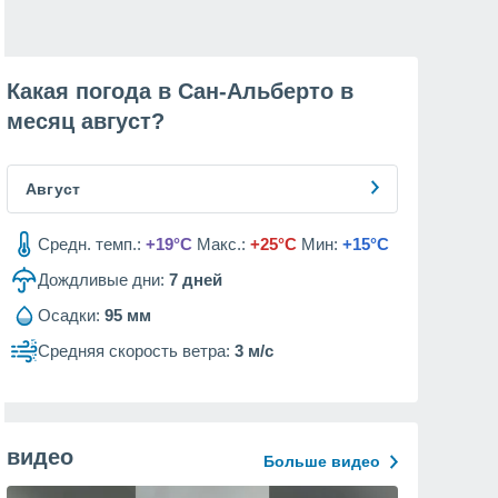
Какая погода в Сан-Альберто в
месяц
август
?
Август
Средн. темп.:
+19°C
Макс.:
+25°C
Мин:
+15°C
Дождливые дни:
7
дней
Осадки:
95 мм
Средняя скорость ветра:
3 м/с
видео
Больше видео