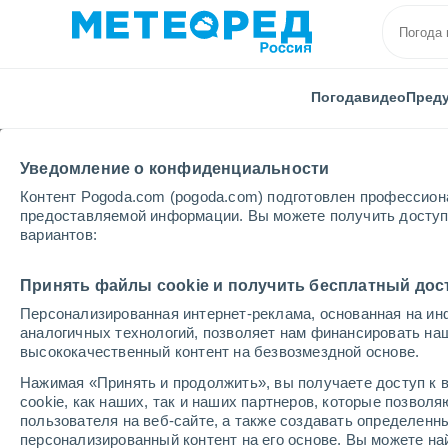
Погода
видео
Пред
Уведомление о конфиденциальности
Контент Pogoda.com (pogoda.com) подготовлен профессион
предоставляемой информации. Вы можете получить доступ 
вариантов:
Главная
Парагвай
Альто-Парана
Сан-Альбер
Принять файлы cookie и получить бесплатный дос
Персонализированная интернет-реклама, основанная на ин
Погода в Сан-Альбер
аналогичных технологий, позволяет нам финансировать на
высококачественный контент на безвозмездной основе.
06:38
суббота
Нажимая «Принять и продолжить», вы получаете доступ к в
cookie, как наших, так и наших партнеров, которые позвол
пользователя на веб-сайте, а также создавать определенн
Облачно и ясно
персонализированный контент на его основе. Вы можете 