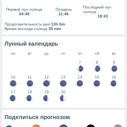
сервисов.
Последний луч
Первый луч солнца
Полдень
 наших 1199
солнца
04:49
11:46
неров
18:43
Продолжительность дня
13h 6m
Время восхода солнца
30 min
Лунный календарь
пн
вт
ср
чт
пт
сб
вс
7
8
9
10
11
12
13
14
15
16
17
18
19
20
Поделиться прогнозом