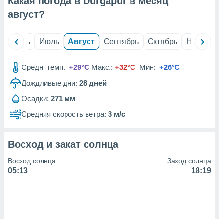
Какая погода в Durgapur в месяц
с помощью
или
август
?
данных из
чников,
и
й
Июнь
Июль
Август
Сентябрь
Октябрь
Ноябрь
вование
ие
Средн. темп.:
+29°C
Макс.:
+32°C
Мин:
+26°C
х данных
Дождливые дни:
28
дней
контента.
Осадки:
271 мм
ные
и
Средняя скорость ветра:
3 м/с
ция
м
я
Восход и закат солнца
рованная
Восход солнца
Заход солнца
нтент,
05:13
18:19
е
сти рекламы
ие сведения
и и