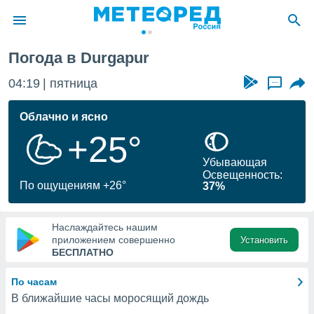
Погода в Durgapur
ие о
циальности
04:19
пятница
...
oda.com
)
Облачно и ясно
+25°
алами,
тировать
Убывающая
ество
Освещенность:
яемой
По ощущениям +26°
37%
. Вы можете
ступ к этому
используя
Наслаждайтесь нашим
едующих
приложением совершенно
Установить
БЕСПЛАТНО
файлы
По часам
олучить
В ближайшие часы моросящий дождь
й доступ