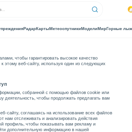
упреждения
Радар
Карты
Метеоспутники
Модели
Мир
Горные лы
алами, чтобы гарантировать высокое качество
к этому веб-сайту, используя один из следующих
туп
формации, собранной с помощью файлов cookie или
шу деятельность, чтобы продолжать предлагать вам
...
еб-сайту, соглашаясь на использование всех файлов
яют нам отслеживать и анализировать действия
По часам
ый профиль, чтобы показывать вам рекламу и
В ближайшие часы облачно
найти дополнительную информацию в нашей