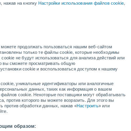
е, нажав на кнопку
Настройки использования файлов cookie
,
дний
но можете продолжать пользоваться нашим веб-сайтом
становлены только те файлы cookie, которые необходимы
й радар
Метеоспутники
Модели
 cookie не будут использоваться для анализа действий или
ко вы сможете просматривать общую
установки cookie и воспользоваться доступом к нашему
вторник
среда
четверг
пятница
cookie, уникальные идентификаторы или аналогичные
11 Авг.
12 Авг.
13 Авг.
14 Авг.
 персональных данных, таких как информация о вашем
ы файлов cookie. Некоторые поставщики могут обрабатывать
а, против которого вы можете возразить. Для этого вы
ть против обработки данных, нажав «
Настроить
» или
60%
30%
йте.
0.2 мм
0.3 мм
27°
/
+21°
+29°
/
+21°
+29°
/
+21°
+27°
/
+19°
ющим образом: