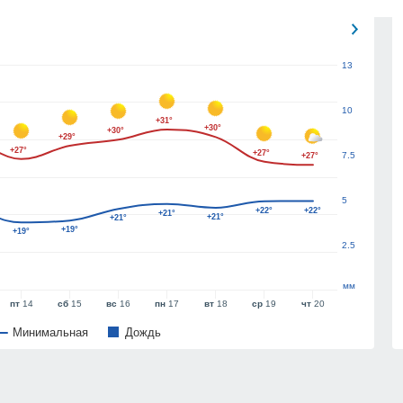
13
10
+31°
+30°
+30°
+29°
+27°
+27°
7.5
+27°
5
+22°
+22°
+21°
+21°
+21°
+19°
+19°
2.5
мм
пт
14
сб
15
вс
16
пн
17
вт
18
ср
19
чт
20
Минимальная
Дождь