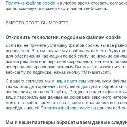
Политике файлов cookie
и в любое время отозвать согласи
+27°
расположенную в нижней части нашего веб-сайта.
ВМЕСТО ЭТОГО ВЫ МОЖЕТЕ,
UV
5 Сре
По ощущениям +30°
FPS
6-10
Отклонить технологии, подобные файлам cookie
Если вы не примете установку файлов cookie, вы все рав
pogoda.com. В этом случае мы сообщаем вам, что будут у
Погода на 1 – 7 дней
Карта облачности
Дождево
для обеспечения навигации по веб-сайту, но никакие файлы
показа рекламы или персонализированного контента, одна
неперсонализированную рекламу. Вы можете отказаться от 
веб-сайту по подписке, нажав кнопку «Отказаться».
завтра
понедельник
cегодня
С вашего согласия мы и
наши партнеры
используем файлы 
9 Авг.
10 Авг.
8 Авг.
технологии для хранения, получения доступа и обработки
посещении данного веб-сайта, IP-адреса и идентификатор
ваши персональные данные на основании законного интерес
можете в любое время отозвать свое согласие или возрази
70%
80%
перейдя к нашей
Политики файлов cookie
на данном веб-са
0.9 мм
2.2 мм
+27°
/
+22°
+28°
/
+22°
+
+28°
/
+24°
Мы и наши партнеры обрабатываем данные следу