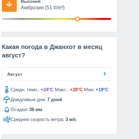
Высокий
Амброзия (51 #/m³)
Какая погода в Джанхот в месяц
август
?
Август
Средн. темп.:
+24°C
Макс.:
+28°C
Мин:
+19°C
Дождливые дни:
7
дней
Осадки:
38 мм
Средняя скорость ветра:
3 м/с