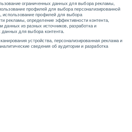
ользование ограниченных данных для выбора рекламы,
4
-
8
м/с
4
-
8
м/с
8
-
12
м/с
6
-
11
м/с
пользование профилей для выбора персонализированной
а, использование профилей для выбора
ти рекламы, определение эффективности контента,
ста
и данных из разных источников, разработка и
 данных для выбора контента.
юго-западный
5 Средний
канирования устройства, персонализированная реклама и
0°
2
-
5 м/с
FPS:
6-10
аналитические сведения об аудитории и разработка
юго-западный
6 Высокий
0°
2
-
5 м/с
FPS:
15-25
юго-западный
7 Высокий
0°
2
-
5 м/с
FPS:
15-25
западный
7 Высокий
0°
2
-
5 м/с
FPS:
15-25
западный
6 Высокий
0°
3
-
5 м/с
FPS:
15-25