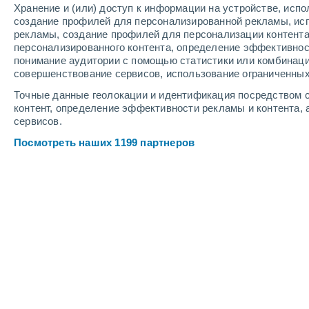
Хранение и (или) доступ к информации на устройстве, исп
4
-
7
м/с
3
-
7
м/с
3
-
6
м/с
создание профилей для персонализированной рекламы, ис
рекламы, создание профилей для персонализации контент
персонализированного контента, определение эффективнос
Погода в Джанхоте cегодня
, 8 авгу
понимание аудитории с помощью статистики или комбинаци
совершенствование сервисов, использование ограниченных
Солнечно
+27°
10:00
Точные данные геолокации и идентификация посредством с
Ощущаемая т.
+3
контент, определение эффективности рекламы и контента, 
сервисов.
Облачно и ясно
+27°
11:00
Посмотреть наших 1199 партнеров
Ощущаемая т.
+3
Облачно и ясно
+28°
12:00
Ощущаемая т.
+3
Облачно и ясно
+28°
13:00
Ощущаемая т.
+3
Облачно и ясно
+28°
14:00
Ощущаемая т.
+3