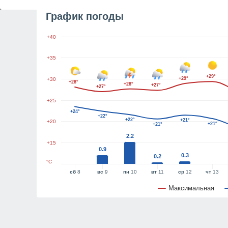
График погоды
+40
+35
+29°
+29°
+30
+28°
+28°
+27°
+27°
+25
+24°
+22°
+22°
+21°
+20
+21°
+21°
2.2
+15
0.9
0.3
0.2
°C
сб
8
вс
9
пн
10
вт
11
ср
12
чт
13
Максимальная