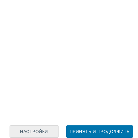
Лунный календарь
пн
вт
ср
чт
пт
сб
вс
8
9
10
11
12
13
14
15
16
17
18
19
20
21
НАСТРОЙКИ
ПРИНЯТЬ И ПРОДОЛЖИТЬ