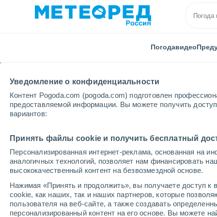
Погода
видео
Пред
Уведомление о конфиденциальности
Контент Pogoda.com (pogoda.com) подготовлен профессион
предоставляемой информации. Вы можете получить доступ 
вариантов:
Главная
Краснодарский Края
Джанхот
Принять файлы cookie и получить бесплатный дос
Персонализированная интернет-реклама, основанная на ин
Погода в Джанхоте
аналогичных технологий, позволяет нам финансировать на
высококачественный контент на безвозмездной основе.
10:25
суббота
Нажимая «Принять и продолжить», вы получаете доступ к в
cookie, как наших, так и наших партнеров, которые позвол
пользователя на веб-сайте, а также создавать определенн
Солнечно
персонализированный контент на его основе. Вы можете 