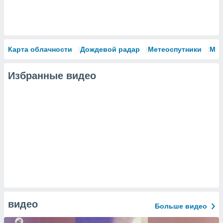
Карта облачности
Дождевой радар
Метеоспутники
Мо
Избранные видео
видео
Больше видео