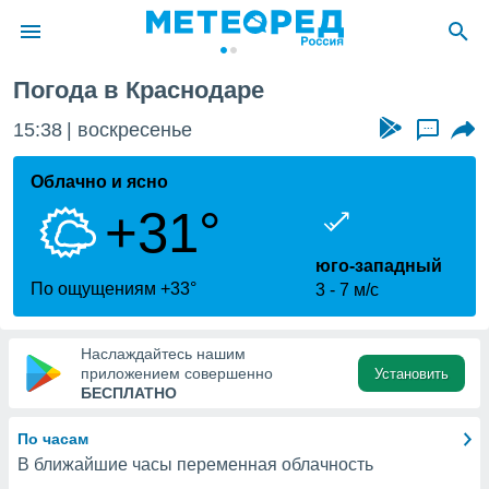
Погода в Краснодаре
ие о
циальности
15:38
воскресенье
...
oda.com
)
Облачно и ясно
+31°
алами,
тировать
ество
юго-западный
яемой
По ощущениям +33°
3
7 м/с
. Вы можете
ступ к этому
используя
Наслаждайтесь нашим
едующих
приложением совершенно
Установить
БЕСПЛАТНО
файлы
По часам
олучить
В ближайшие часы переменная облачность
й доступ