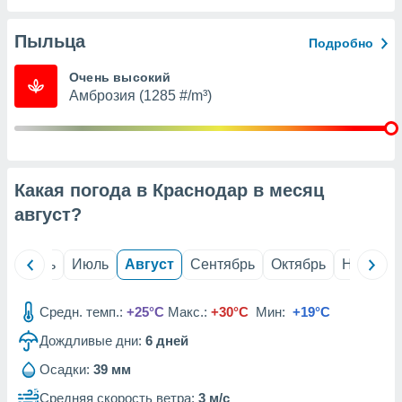
с помощью
или
данных из
Пыльца
Подробно
чников,
и
Очень высокий
вование
Амброзия (1285 #/m³)
ие
х данных
контента.
ные
Какая погода в Краснодар в месяц
и
август
?
ция
м
я
й
Июнь
Июль
Август
Сентябрь
Октябрь
Ноябрь
рованная
нтент,
Средн. темп.:
+25°C
Макс.:
+30°C
Мин:
+19°C
е
сти рекламы
Дождливые дни:
6
дней
Осадки:
39 мм
ие сведения
и и
Средняя скорость ветра:
3 м/с