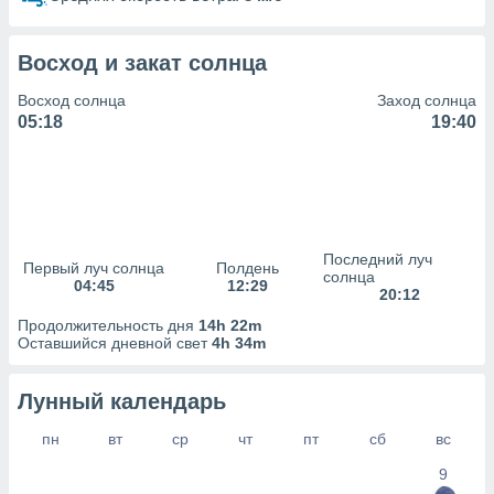
сервисов.
 наших 1199
неров
Восход и закат солнца
Восход солнца
Заход солнца
05:18
19:40
Последний луч
Первый луч солнца
Полдень
солнца
04:45
12:29
20:12
Продолжительность дня
14h 22m
Оставшийся дневной свет
4h 34m
Лунный календарь
пн
вт
ср
чт
пт
сб
вс
9