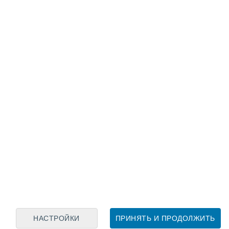
Лунный календарь
пн
вт
ср
чт
пт
сб
вс
8
9
10
11
12
13
14
15
16
17
18
19
20
21
НАСТРОЙКИ
ПРИНЯТЬ И ПРОДОЛЖИТЬ