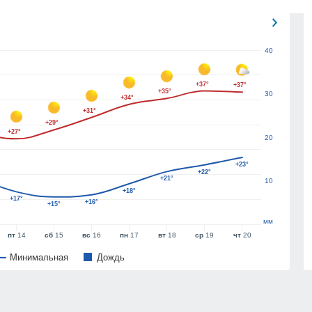
40
+37°
+37°
+35°
30
+34°
+31°
+29°
+27°
20
+23°
+22°
+21°
10
+18°
+17°
+16°
+15°
мм
пт
14
сб
15
вс
16
пн
17
вт
18
ср
19
чт
20
Минимальная
Дождь