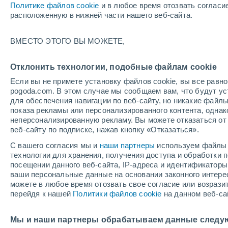
Политике файлов cookie
и в любое время отозвать согласи
+27°
расположенную в нижней части нашего веб-сайта.
Убывающ
ВМЕСТО ЭТОГО ВЫ МОЖЕТЕ,
Освещенн
По ощущениям +27°
25%
Отклонить технологии, подобные файлам cookie
Если вы не примете установку файлов cookie, вы все рав
pogoda.com. В этом случае мы сообщаем вам, что будут у
Погода на 1 – 7 дней
Карта температур
Дождево
для обеспечения навигации по веб-сайту, но никакие файлы
показа рекламы или персонализированного контента, одна
неперсонализированную рекламу. Вы можете отказаться от 
веб-сайту по подписке, нажав кнопку «Отказаться».
завтра
понедельник
cегодня
С вашего согласия мы и
наши партнеры
используем файлы 
9 Авг.
10 Авг.
8 Авг.
технологии для хранения, получения доступа и обработки
посещении данного веб-сайта, IP-адреса и идентификатор
ваши персональные данные на основании законного интерес
можете в любое время отозвать свое согласие или возрази
60%
50%
перейдя к нашей
Политики файлов cookie
на данном веб-са
3.7 мм
0.2 мм
+37°
/
+23°
+35°
/
+24°
+
+37°
/
+24°
Мы и наши партнеры обрабатываем данные следу