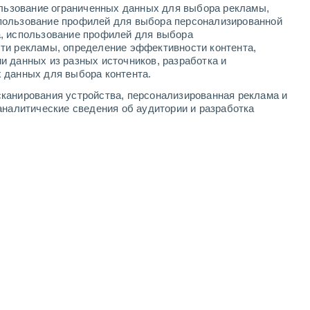
ользование ограниченных данных для выбора рекламы,
3
-
8
м/с
4
-
9
м/с
6
-
13
м/с
4
-
10
м/с
пользование профилей для выбора персонализированной
а, использование профилей для выбора
ти рекламы, определение эффективности контента,
ста
и данных из разных источников, разработка и
 данных для выбора контента.
восточный
0 Низкий
канирования устройства, персонализированная реклама и
3
-
6 м/с
FPS:
нет
аналитические сведения об аудитории и разработка
Северо-восточный
0 Низкий
4
-
6 м/с
FPS:
нет
восточный
0 Низкий
4
-
7 м/с
FPS:
нет
восточный
1 Низкий
4
-
8 м/с
FPS:
нет
восточный
6 Высокий
4
-
11 м/с
FPS:
15-25