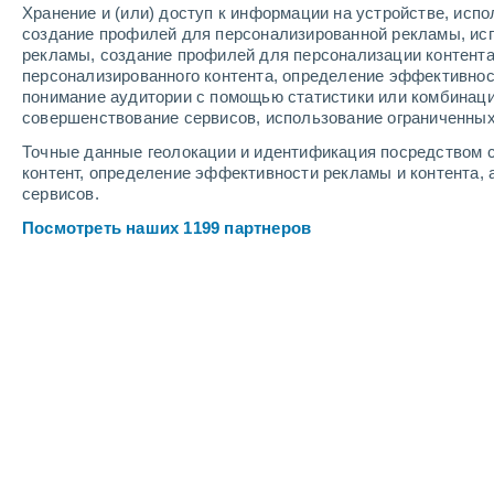
Хранение и (или) доступ к информации на устройстве, исп
6
-
12
м/с
5
-
12
м/с
5
-
11
м/с
создание профилей для персонализированной рекламы, ис
рекламы, создание профилей для персонализации контент
персонализированного контента, определение эффективнос
Погода в Каневской cегодня
, 8 авгу
понимание аудитории с помощью статистики или комбинаци
совершенствование сервисов, использование ограниченных
Ясное небо
+27°
02:00
Точные данные геолокации и идентификация посредством с
Ощущаемая т.
+27°
контент, определение эффективности рекламы и контента, 
сервисов.
Ясное небо
+26°
03:00
Посмотреть наших 1199 партнеров
Ощущаемая т.
+26°
Солнечно
+25°
05:00
Ощущаемая т.
+26°
Солнечно
+29°
08:00
Ощущаемая т.
+28°
Солнечно
+34°
11:00
Ощущаемая т.
+32°