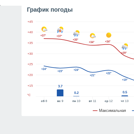
График погоды
+45
+40
+37°
+37°
+35°
+34°
+34°
+35
+29°
+30
+25
+24°
+24°
+23°
+22°
+20
+21°
+19°
+15
3.7
0.5
0.2
°C
сб
8
вс
9
пн
10
вт
11
ср
12
чт
13
Максимальная