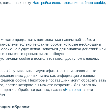
е, нажав на кнопку
Настройки использования файлов cookie
,
ая
ость:
но можете продолжать пользоваться нашим веб-сайтом
становлены только те файлы cookie, которые необходимы
й радар
Метеоспутники
Модели
 cookie не будут использоваться для анализа действий или
ко вы сможете просматривать общую
установки cookie и воспользоваться доступом к нашему
вторник
среда
четверг
пятница
cookie, уникальные идентификаторы или аналогичные
11 Авг.
12 Авг.
13 Авг.
14 Авг.
 персональных данных, таких как информация о вашем
ы файлов cookie. Некоторые поставщики могут обрабатывать
а, против которого вы можете возразить. Для этого вы
ть против обработки данных, нажав «
Настроить
» или
30%
йте.
0.5 мм
34°
/
+21°
+34°
/
+22°
+29°
/
+19°
+27°
/
+17°
ющим образом: