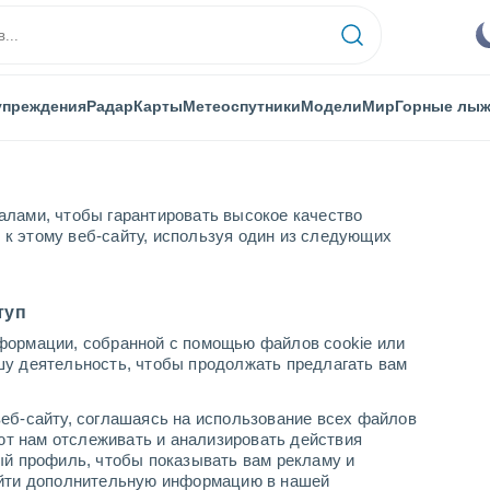
упреждения
Радар
Карты
Метеоспутники
Модели
Мир
Горные лы
алами, чтобы гарантировать высокое качество
к этому веб-сайту, используя один из следующих
туп
формации, собранной с помощью файлов cookie или
шу деятельность, чтобы продолжать предлагать вам
...
еб-сайту, соглашаясь на использование всех файлов
яют нам отслеживать и анализировать действия
По часам
ый профиль, чтобы показывать вам рекламу и
В ближайшие часы безоблачно
найти дополнительную информацию в нашей