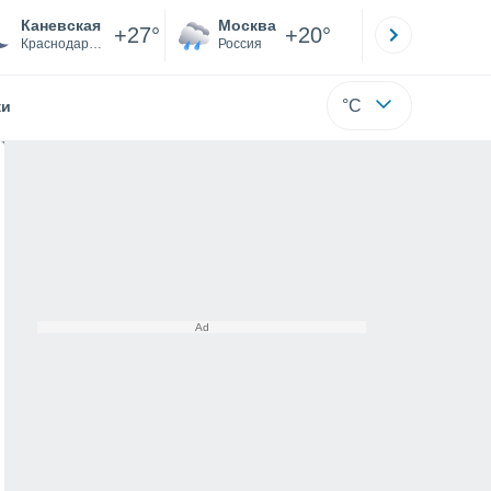
Каневская
Москва
Санкт-
+27°
+20°
Краснодарский
Россия
Са
°C
жи