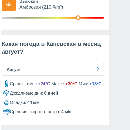
Высокий
Амброзия (210 #/m³)
Какая погода в Каневская в месяц
август
?
Август
Средн. темп.:
+24°C
Макс.:
+30°C
Мин:
+18°C
Дождливые дни:
6
дней
Осадки:
44 мм
Средняя скорость ветра:
4 м/с