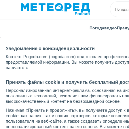
Погода
видео
Пред
Уведомление о конфиденциальности
Контент Pogoda.com (pogoda.com) подготовлен профессион
предоставляемой информации. Вы можете получить доступ 
вариантов:
Главная
Краснодарский Края
Каневская
Принять файлы cookie и получить бесплатный дос
Персонализированная интернет-реклама, основанная на ин
Погода в Каневской
аналогичных технологий, позволяет нам финансировать на
высококачественный контент на безвозмездной основе.
01:42
суббота
Нажимая «Принять и продолжить», вы получаете доступ к в
cookie, как наших, так и наших партнеров, которые позвол
пользователя на веб-сайте, а также создавать определенн
Ясное небо
персонализированный контент на его основе. Вы можете 