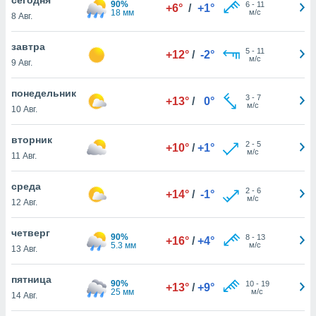
90%
 и
6
-
11
+6°
/
+1°
18 мм
м/с
8 Авг.
ть действия
я на веб-
же
завтра
5
-
11
+12°
/
-2°
пределенный
м/с
9 Авг.
обы
вам рекламу
понедельник
3
-
7
зированный
+13°
/
0°
м/с
10 Авг.
го основе.
айти
ьную
вторник
2
-
5
+10°
/
+1°
 в нашей
м/с
11 Авг.
йлов cookie
ремя
среда
2
-
6
гласие,
+14°
/
-1°
м/с
12 Авг.
опку
спользования
четверг
 cookie
90%
8
-
13
+16°
/
+4°
5.3 мм
м/с
нную в
13 Авг.
и нашего
пятница
90%
10
-
19
+13°
/
+9°
25 мм
м/с
14 Авг.
ОГО ВЫ