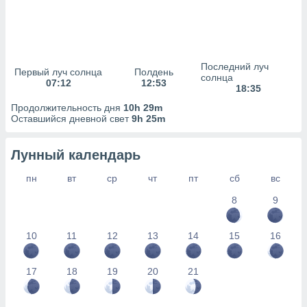
сервисов.
 наших 1199
неров
Последний луч
Первый луч солнца
Полдень
солнца
07:12
12:53
18:35
Продолжительность дня
10h 29m
Оставшийся дневной свет
9h 25m
Лунный календарь
пн
вт
ср
чт
пт
сб
вс
8
9
10
11
12
13
14
15
16
17
18
19
20
21