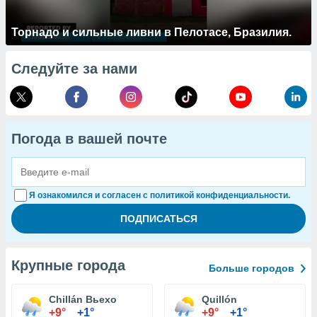
Торнадо и сильные ливни в Пелотасе, Бразилия.
Следуйте за нами
Погода в вашей почте
Я ознакомился и согласен с политикой конфиденциальности.
Крупные города
Больше городов
Chillán Вьехо
Quillón
+9°
+1°
+9°
+1°