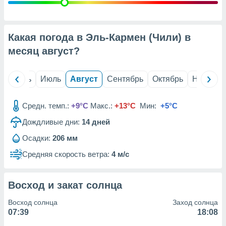
с помощью
или
данных из
чников,
Какая погода в Эль-Кармен (Чили) в
и
вование
месяц
август
?
ие
х данных
й
Июнь
Июль
Август
Сентябрь
Октябрь
Ноябрь
контента.
ные
Средн. темп.:
+9°C
Макс.:
+13°C
Мин:
+5°C
и
Дождливые дни:
14
дней
ция
м
Осадки:
206 мм
я
Средняя скорость ветра:
4 м/с
рованная
нтент,
е
Восход и закат солнца
сти рекламы
Восход солнца
Заход солнца
ие сведения
07:39
18:08
и и