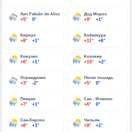
San Fabián de Alico
Дед Мороз
+5°
0°
+9°
+1°
Кириуэ
Кобкекура
+8°
+1°
+11°
+6°
Коиуэко
Коэлему
+6°
+1°
+10°
+2°
Ограждение
Пегая лошадь
+3°
-2°
+5°
0°
Пемуко
Сан - Игнасио
+7°
+1°
+6°
0°
Сан-Карлос
Чильян
+8°
+1°
+9°
+1°