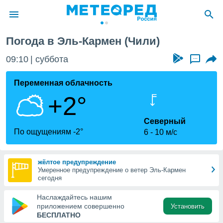
Погода в Эль-Кармен (Чили)
ие о
циальности
09:10
суббота
...
oda.com
)
Переменная облачность
+2°
алами,
тировать
ество
Северный
яемой
По ощущениям -2°
6
10 м/с
. Вы можете
ступ к этому
используя
жёлтое предупреждение
едующих
Умеренное предупреждение о ветер Эль-Кармен
сегодня
файлы
Наслаждайтесь нашим
олучить
приложением совершенно
Установить
й доступ
БЕСПЛАТНО