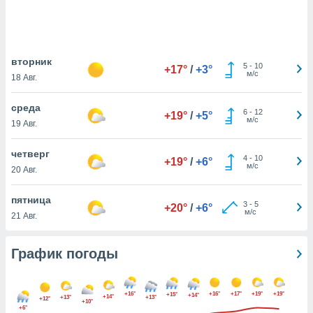
днако вы
сматривать
изированную
вторник
 можете
5
-
10
+17°
/
+3°
м/с
от установки
18 Авг.
ться
среда
6
-
12
+19°
/
+5°
нашему веб-
м/с
19 Авг.
дписке,
у
четверг
».
4
-
10
+19°
/
+6°
м/с
20 Авг.
гласия мы и
ры
пятница
 файлы
3
-
5
+20°
/
+6°
м/с
21 Авг.
кальные
торы или
 технологии
График погоды
я,
оступа и
ерсональных
+16°
+16°
+17°
+19°
+19°
+15°
их как
+14°
+14°
+13°
+13°
+12°
+10°
+6°
 о вашем