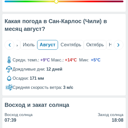
с помощью
или
данных из
чников,
Какая погода в Сан-Карлос (Чили) в
и
вование
месяц
август
?
ие
х данных
й
Июнь
Июль
Август
Сентябрь
Октябрь
Ноябрь
контента.
ные
Средн. темп.:
+9°C
Макс.:
+14°C
Мин:
+5°C
и
Дождливые дни:
12
дней
ция
м
Осадки:
171 мм
я
Средняя скорость ветра:
3 м/с
рованная
нтент,
е
Восход и закат солнца
сти рекламы
Восход солнца
Заход солнца
ие сведения
07:39
18:08
и и