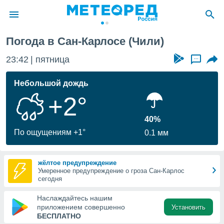
Погода в Сан-Карлосе (Чили)
ие о
циальности
23:42
пятница
...
oda.com
)
Небольшой дождь
+2°
алами,
тировать
ество
40%
яемой
По ощущениям +1°
0.1 мм
. Вы можете
ступ к этому
используя
жёлтое предупреждение
едующих
Умеренное предупреждение о гроза Сан-Карлос
сегодня
файлы
Наслаждайтесь нашим
олучить
приложением совершенно
Установить
й доступ
БЕСПЛАТНО