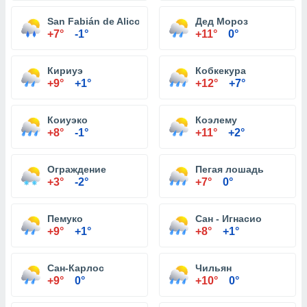
San Fabián de Alico
Дед Мороз
+7°
-1°
+11°
0°
Кириуэ
Кобкекура
+9°
+1°
+12°
+7°
Коиуэко
Коэлему
+8°
-1°
+11°
+2°
Ограждение
Пегая лошадь
+3°
-2°
+7°
0°
Пемуко
Сан - Игнасио
+9°
+1°
+8°
+1°
Сан-Карлос
Чильян
+9°
0°
+10°
0°