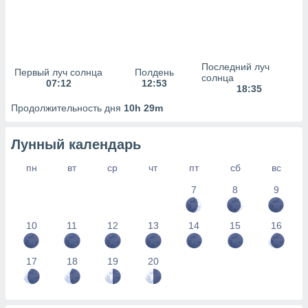
сервисов.
 наших 1199
неров
Последний луч
Первый луч солнца
Полдень
солнца
07:12
12:53
18:35
Продолжительность дня
10h 29m
Лунный календарь
пн
вт
ср
чт
пт
сб
вс
7
8
9
10
11
12
13
14
15
16
17
18
19
20