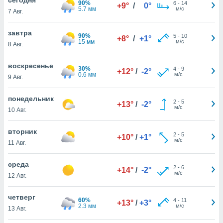
90%
 и
6
-
14
+9°
/
0°
5.7 мм
м/с
7 Авг.
ть действия
я на веб-
же
завтра
90%
5
-
10
+8°
/
+1°
пределенный
15 мм
м/с
8 Авг.
обы
вам рекламу
воскресенье
30%
4
-
9
зированный
+12°
/
-2°
0.6 мм
м/с
9 Авг.
го основе.
айти
ьную
понедельник
2
-
5
+13°
/
-2°
 в нашей
м/с
10 Авг.
йлов cookie
ремя
вторник
2
-
5
гласие,
+10°
/
+1°
м/с
11 Авг.
опку
спользования
среда
 cookie
2
-
6
+14°
/
-2°
м/с
нную в
12 Авг.
и нашего
четверг
60%
4
-
11
+13°
/
+3°
2.3 мм
м/с
13 Авг.
ОГО ВЫ