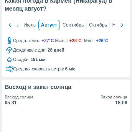
Какая погода в Кармен (Никарагуа) в
с помощью
или
месяц
август
?
данных из
чников,
и
й
Июнь
Июль
Август
Сентябрь
Октябрь
Ноябрь
вование
ие
Средн. темп.:
+27°C
Макс.:
+28°C
Мин:
+26°C
х данных
Дождливые дни:
28
дней
контента.
Осадки:
191 мм
ные
и
Средняя скорость ветра:
6 м/с
ция
м
я
Восход и закат солнца
рованная
Восход солнца
Заход солнца
нтент,
05:31
18:06
е
сти рекламы
ие сведения
и и