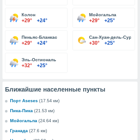
Колон
Мойогальпа
+29°
+24°
+29°
+25°
Пеньяс-Бланкас
Сан-Хуан-дель-Сур
+29°
+24°
+30°
+25°
Эль-Остиональ
+32°
+25°
Ближайшие населенные пункты
Порт Aseses
(17.54 км)
Пика-Пика
(21.53 км)
Мойогальпа
(24.64 км)
Гранада
(27.6 км)