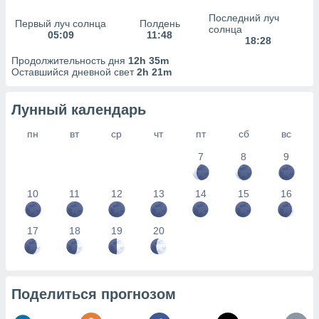
сервисов.
Последний луч
Первый луч солнца
Полдень
 наших 1199
солнца
05:09
11:48
неров
18:28
Продолжительность дня
12h 35m
Оставшийся дневной свет
2h 21m
Лунный календарь
пн
вт
ср
чт
пт
сб
вс
7
8
9
10
11
12
13
14
15
16
17
18
19
20
Поделиться прогнозом