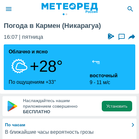
Погода в Кармен (Никарагуа)
ие о
циальности
16:07
пятница
...
oda.com
)
Облачно и ясно
+28°
алами,
тировать
ество
восточный
яемой
По ощущениям +33°
9
11 м/с
. Вы можете
ступ к этому
используя
Наслаждайтесь нашим
едующих
приложением совершенно
Установить
БЕСПЛАТНО
файлы
По часам
олучить
В ближайшие часы вероятность грозы
й доступ