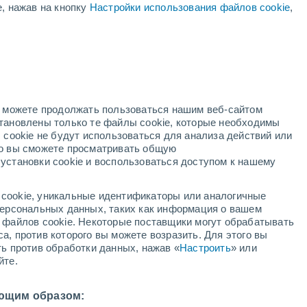
е, нажав на кнопку
Настройки использования файлов cookie
,
жёлтое предупреждение
Умеренное предупреждение о
дождь Эль-Остиональ сегодня
ый
Вероятность У Ф 10 Высокий
В первой половине дня
но можете продолжать пользоваться нашим веб-сайтом
становлены только те файлы cookie, которые необходимы
й радар
Метеоспутники
Модели
 cookie не будут использоваться для анализа действий или
ко вы сможете просматривать общую
установки cookie и воспользоваться доступом к нашему
кресенье
понедельник
вторник
среда
cookie, уникальные идентификаторы или аналогичные
9 Авг.
10 Авг.
11 Авг.
12 Авг.
 персональных данных, таких как информация о вашем
ы файлов cookie. Некоторые поставщики могут обрабатывать
а, против которого вы можете возразить. Для этого вы
ть против обработки данных, нажав «
Настроить
» или
60%
80%
80%
80%
йте.
0.8 мм
2.1 мм
2.5 мм
2.5 мм
2°
/
+24°
+31°
/
+25°
+32°
/
+25°
+32°
/
+25°
ющим образом: