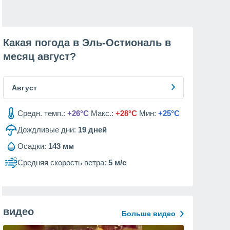
Какая погода в Эль-Остиональ в
месяц
август
?
Август
Средн. темп.:
+26°C
Макс.:
+28°C
Мин:
+25°C
Дождливые дни:
19
дней
Осадки:
143 мм
Средняя скорость ветра:
5 м/с
видео
Больше видео