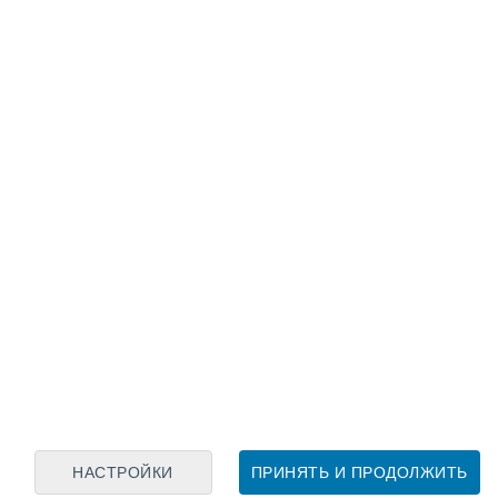
Лунный календарь
пн
вт
ср
чт
пт
сб
вс
6
7
8
9
10
11
12
13
14
15
16
17
18
19
НАСТРОЙКИ
ПРИНЯТЬ И ПРОДОЛЖИТЬ