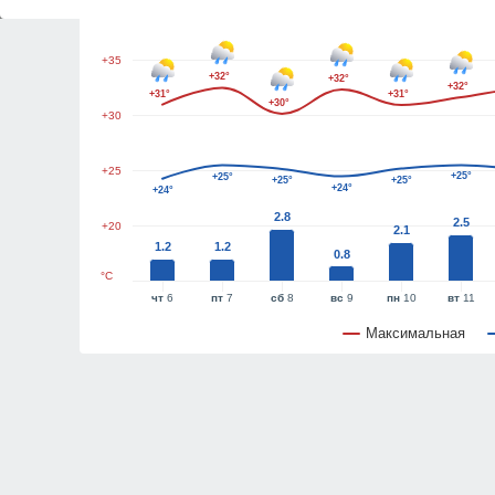
+40
+35
+32°
+32°
+32°
+31°
+31°
+30°
+30
+25
+25°
+25°
+25°
+25°
+24°
+24°
2.8
2.5
+20
2.1
1.2
1.2
0.8
°C
чт
6
пт
7
сб
8
вс
9
пн
10
вт
11
Максимальная