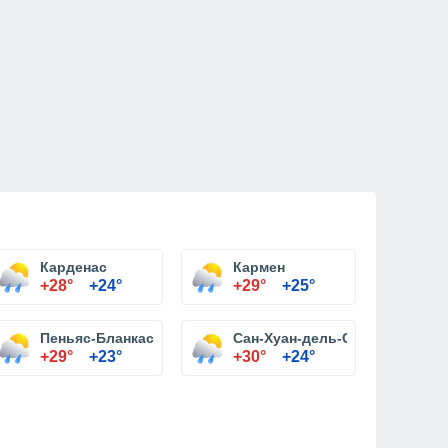
Карденас
Кармен
+28°
+24°
+29°
+25°
Пеньяс-Бланкас
Сан-Хуан-дель-Сур
+29°
+23°
+30°
+24°