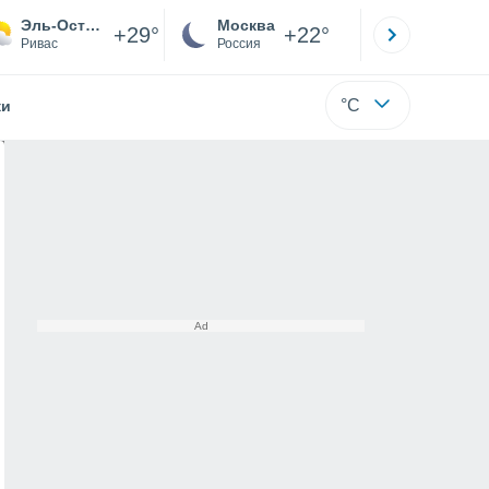
Эль-Остиональ
Москва
Санкт-
+29°
+22°
Ривас
Россия
Са
°C
жи