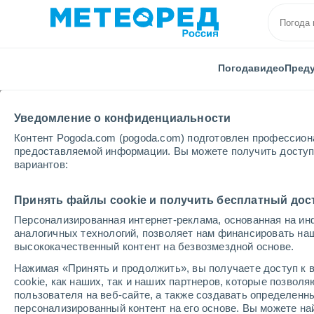
Погода
видео
Пред
Уведомление о конфиденциальности
Контент Pogoda.com (pogoda.com) подготовлен профессион
предоставляемой информации. Вы можете получить доступ 
вариантов:
Главная
Никарагуа
Ривас
Эль-Остиональ
Принять файлы cookie и получить бесплатный дос
Персонализированная интернет-реклама, основанная на ин
Погода в Эль-Остион
аналогичных технологий, позволяет нам финансировать на
высококачественный контент на безвозмездной основе.
16:32
четверг
Нажимая «Принять и продолжить», вы получаете доступ к в
cookie, как наших, так и наших партнеров, которые позвол
пользователя на веб-сайте, а также создавать определенн
Переменная облачность
персонализированный контент на его основе. Вы можете 