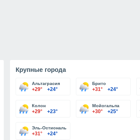
Крупные города
Альтаграсия
Брито
+29°
+24°
+31°
+24°
Колон
Мойогальпа
+29°
+23°
+30°
+25°
Эль-Остиональ
+31°
+24°