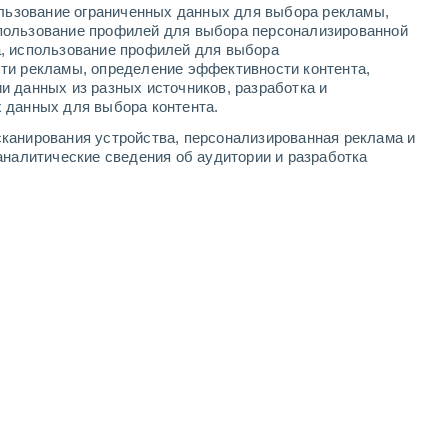
ользование ограниченных данных для выбора рекламы,
-
16
м/с
8
-
16
м/с
7
-
13
м/с
7
-
13
м/с
пользование профилей для выбора персонализированной
а, использование профилей для выбора
ти рекламы, определение эффективности контента,
6 августа
и данных из разных источников, разработка и
 данных для выбора контента.
чность
восточный
0 Низкий
канирования устройства, персонализированная реклама и
°
5
-
10 м/с
FPS:
нет
аналитические сведения об аудитории и разработка
чность
восточный
0 Низкий
°
5
-
9 м/с
FPS:
нет
чность
восточный
0 Низкий
°
4
-
8 м/с
FPS:
нет
чность
восточный
0 Низкий
°
5
-
8 м/с
FPS:
нет
чность
восточный
0 Низкий
°
5
-
9 м/с
FPS:
нет