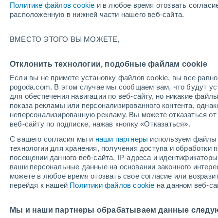
Политике файлов cookie
и в любое время отозвать согласи
+29°
расположенную в нижней части нашего веб-сайта.
ВМЕСТО ЭТОГО ВЫ МОЖЕТЕ,
восточн
По ощущениям +34°
5
-
10 м/с
Отклонить технологии, подобные файлам cookie
Если вы не примете установку файлов cookie, вы все рав
pogoda.com. В этом случае мы сообщаем вам, что будут у
Погода на 1 – 7 дней
Карта облачности
Дождево
для обеспечения навигации по веб-сайту, но никакие файлы
показа рекламы или персонализированного контента, одна
неперсонализированную рекламу. Вы можете отказаться от 
веб-сайту по подписке, нажав кнопку «Отказаться».
завтра
суббота
вос
cегодня
С вашего согласия мы и
наши партнеры
используем файлы 
7 Авг.
8 Авг.
6 Авг.
технологии для хранения, получения доступа и обработки
посещении данного веб-сайта, IP-адреса и идентификатор
ваши персональные данные на основании законного интерес
можете в любое время отозвать свое согласие или возрази
70%
80%
90%
перейдя к нашей
Политики файлов cookie
на данном веб-са
1.2 мм
2.8 мм
1.2 мм
+32°
/
+25°
+30°
/
+25°
+3
+31°
/
+24°
Мы и наши партнеры обрабатываем данные следу