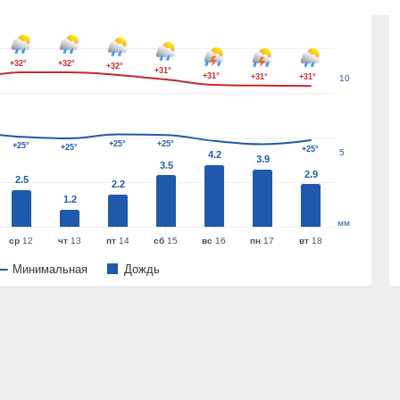
15
+32°
+32°
+32°
+31°
+31°
+31°
+31°
10
+25°
+25°
+25°
+25°
+25°
5
4.2
3.9
3.5
2.9
2.5
2.2
1.2
мм
ср
12
чт
13
пт
14
сб
15
вс
16
пн
17
вт
18
Минимальная
Дождь