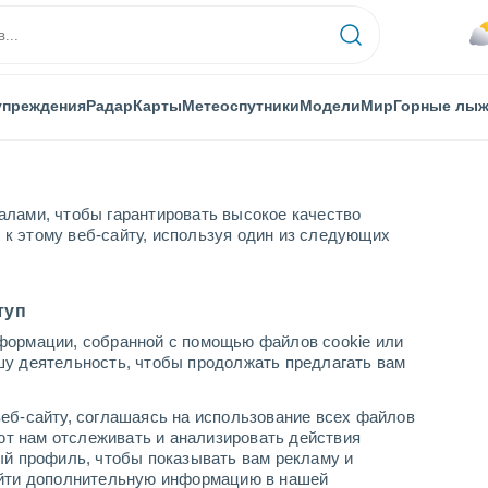
упреждения
Радар
Карты
Метеоспутники
Модели
Мир
Горные лы
алами, чтобы гарантировать высокое качество
к этому веб-сайту, используя один из следующих
туп
формации, собранной с помощью файлов cookie или
але
шу деятельность, чтобы продолжать предлагать вам
...
еб-сайту, соглашаясь на использование всех файлов
яют нам отслеживать и анализировать действия
По часам
ый профиль, чтобы показывать вам рекламу и
В ближайшие часы облачно
найти дополнительную информацию в нашей