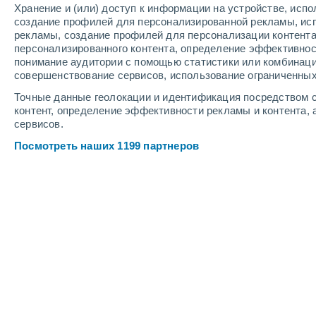
Хранение и (или) доступ к информации на устройстве, исп
9
-
16
м/с
8
-
14
м/с
9
8
-
14
м/с
создание профилей для персонализированной рекламы, ис
рекламы, создание профилей для персонализации контент
персонализированного контента, определение эффективнос
Погода в Эль-Остионале cегодня
, 
понимание аудитории с помощью статистики или комбинаци
совершенствование сервисов, использование ограниченных
Переменная обла
+29°
Точные данные геолокации и идентификация посредством с
17:00
Ощущаемая т.
+34
контент, определение эффективности рекламы и контента, 
сервисов.
Переменная обла
+28°
Посмотреть наших 1199 партнеров
18:00
Ощущаемая т.
+32
Переменная обла
+28°
19:00
Ощущаемая т.
+31
Переменная обла
+28°
20:00
Ощущаемая т.
+30
Переменная обла
+27°
21:00
Ощущаемая т.
+30