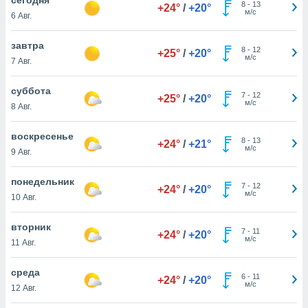
 и
8
-
13
+24°
/
+20°
м/с
6 Авг.
ть действия
я на веб-
же
завтра
8
-
12
+25°
/
+20°
пределенный
м/с
7 Авг.
обы
вам рекламу
суббота
7
-
12
зированный
+25°
/
+20°
м/с
8 Авг.
го основе.
айти
ьную
воскресенье
8
-
13
+24°
/
+21°
 в нашей
м/с
9 Авг.
йлов cookie
ремя
понедельник
7
-
12
гласие,
+24°
/
+20°
м/с
10 Авг.
опку
спользования
вторник
 cookie
7
-
11
+24°
/
+20°
м/с
нную в
11 Авг.
и нашего
среда
6
-
11
+24°
/
+20°
м/с
12 Авг.
ОГО ВЫ