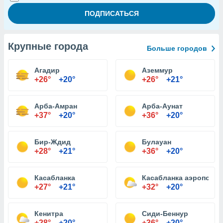
Крупные города
Больше городов
Агадир
Аземмур
+26°
+20°
+26°
+21°
Арба-Амран
Арба-Аунат
+37°
+20°
+36°
+20°
Бир-Ждид
Булауан
+28°
+21°
+36°
+20°
Касабланка
Касабланка аэропорт 
+27°
+21°
+32°
+20°
Кенитра
Сиди-Беннур
+28°
+20°
+36°
+20°