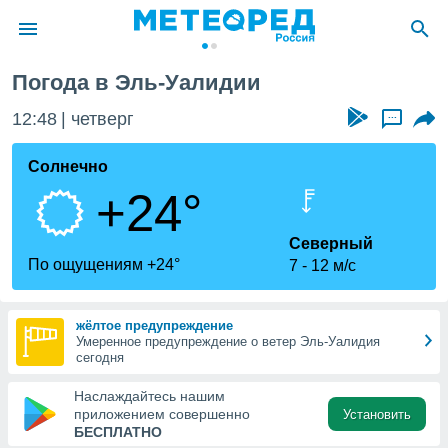
Погода в Эль-Уалидии
ие о
циальности
12:48
четверг
...
oda.com
)
Солнечно
+24°
алами,
тировать
ество
Северный
яемой
По ощущениям +24°
7
12 м/с
. Вы можете
ступ к этому
используя
жёлтое предупреждение
едующих
Умеренное предупреждение о ветер Эль-Уалидия
сегодня
файлы
Наслаждайтесь нашим
олучить
приложением совершенно
Установить
й доступ
БЕСПЛАТНО