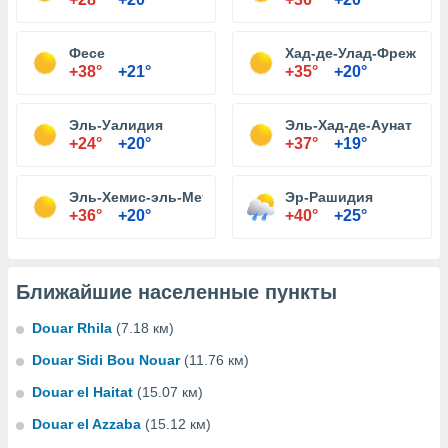
Фесе
Хад-де-Улад-Фреж
+38°
+21°
+35°
+20°
Эль-Уалидия
Эль-Хад-де-Аунат
+24°
+20°
+37°
+19°
Эль-Хемис-эль-Мету
Эр-Рашидия
+36°
+20°
+40°
+25°
Ближайшие населенные пункты
Douar Rhila
(7.18 км)
Douar Sidi Bou Nouar
(11.76 км)
Douar el Haitat
(15.07 км)
Douar el Azzaba
(15.12 км)