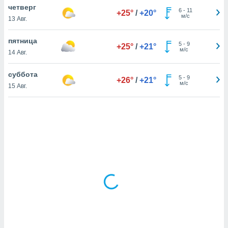
четверг
6
-
11
+25°
/
+20°
м/с
13 Авг.
и,
 файлам
пятница
5
-
9
+25°
/
+21°
м/с
14 Авг.
примете
айлов
суббота
5
-
9
+26°
/
+21°
се равно
м/с
15 Авг.
должать
ся нашим
pogoda.com.
ае мы
м, что
овлены
айлы cookie,
обходимы
ения
 веб-сайту,
файлы cookie
пользоваться
 действий
рекламы или
рованного