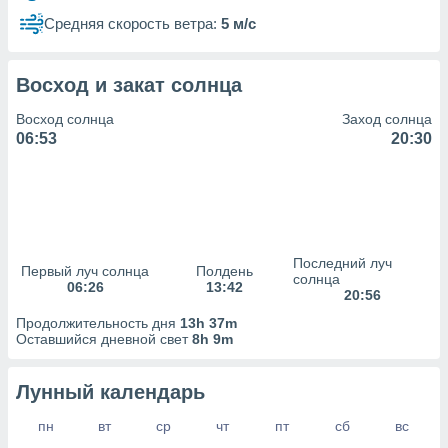
сервисов.
Средняя скорость ветра:
5 м/с
 наших 1199
неров
Восход и закат солнца
Восход солнца
Заход солнца
06:53
20:30
Последний луч
Первый луч солнца
Полдень
солнца
06:26
13:42
20:56
Продолжительность дня
13h 37m
Оставшийся дневной свет
8h 9m
Лунный календарь
пн
вт
ср
чт
пт
сб
вс