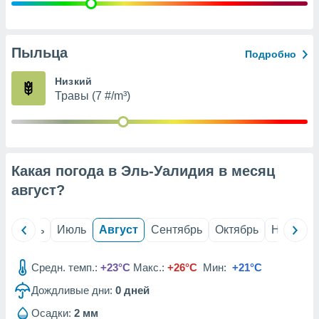
с помощью
или
данных из
чников,
Пыльца
Подробно
и
вование
Низкий
Травы (7 #/m³)
ие
х данных
контента.
ные
и
Какая погода в Эль-Уалидия в месяц
ция
м
август
?
я
рованная
й
Июнь
Июль
Август
Сентябрь
Октябрь
Ноябрь
нтент,
е
сти рекламы
Средн. темп.:
+23°C
Макс.:
+26°C
Мин:
+21°C
Дождливые дни:
0
дней
ие сведения
и и
Осадки:
2 мм