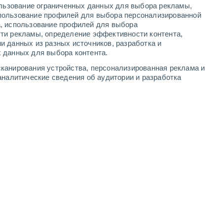
ользование ограниченных данных для выбора рекламы,
-
10
м/с
4
-
9
м/с
4
-
9
м/с
4
-
9
м/с
пользование профилей для выбора персонализированной
а, использование профилей для выбора
ти рекламы, определение эффективности контента,
а
и данных из разных источников, разработка и
 данных для выбора контента.
северо-западный
3 Средний
канирования устройства, персонализированная реклама и
°
4
-
9 м/с
FPS:
6-10
аналитические сведения об аудитории и разработка
северо-западный
2 Низкий
°
3
-
8 м/с
FPS:
нет
северо-западный
0 Низкий
°
3
-
7 м/с
FPS:
нет
северо-западный
0 Низкий
°
3
-
6 м/с
FPS:
нет
Северный
0 Низкий
°
2
-
5 м/с
FPS:
нет