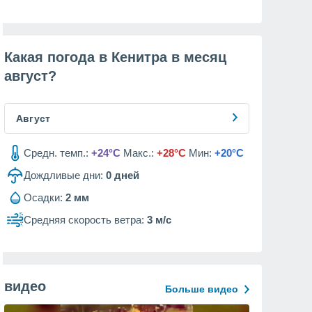
Какая погода в Кенитра в месяц
август
?
Август
Средн. темп.:
+24°C
Макс.:
+28°C
Мин:
+20°C
Дождливые дни:
0
дней
Осадки:
2 мм
Средняя скорость ветра:
3 м/с
видео
Больше видео