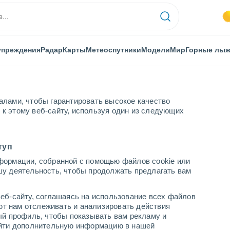
упреждения
Радар
Карты
Метеоспутники
Модели
Мир
Горные лы
алами, чтобы гарантировать высокое качество
к этому веб-сайту, используя один из следующих
туп
формации, собранной с помощью файлов cookie или
шу деятельность, чтобы продолжать предлагать вам
...
еб-сайту, соглашаясь на использование всех файлов
яют нам отслеживать и анализировать действия
По часам
ый профиль, чтобы показывать вам рекламу и
В ближайшие часы безоблачно
найти дополнительную информацию в нашей