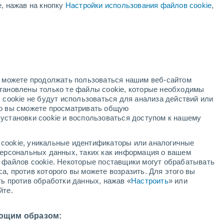
е, нажав на кнопку
Настройки использования файлов cookie
,
й
но можете продолжать пользоваться нашим веб-сайтом
становлены только те файлы cookie, которые необходимы
й радар
Метеоспутники
Модели
 cookie не будут использоваться для анализа действий или
ко вы сможете просматривать общую
установки cookie и воспользоваться доступом к нашему
кресенье
понедельник
вторник
среда
cookie, уникальные идентификаторы или аналогичные
9 Авг.
10 Авг.
11 Авг.
12 Авг.
 персональных данных, таких как информация о вашем
ы файлов cookie. Некоторые поставщики могут обрабатывать
а, против которого вы можете возразить. Для этого вы
ть против обработки данных, нажав «
Настроить
» или
йте.
7°
/
+21°
+27°
/
+20°
+27°
/
+20°
+28°
/
+20°
ющим образом: