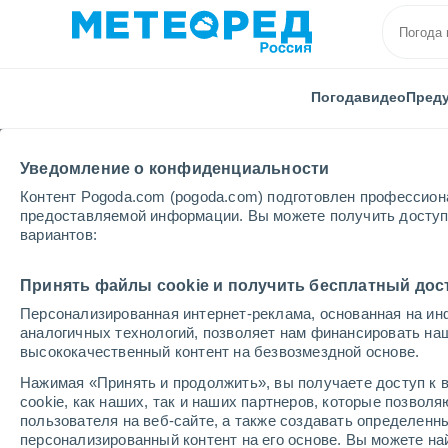
Погода
видео
Пред
Уведомление о конфиденциальности
Контент Pogoda.com (pogoda.com) подготовлен профессион
предоставляемой информации. Вы можете получить доступ 
вариантов:
Главная
Марокко
Дуккала-Абда
Кенитра
Принять файлы cookie и получить бесплатный дос
Персонализированная интернет-реклама, основанная на ин
Погода в Кенитре
аналогичных технологий, позволяет нам финансировать на
высококачественный контент на безвозмездной основе.
19:59
четверг
Нажимая «Принять и продолжить», вы получаете доступ к в
cookie, как наших, так и наших партнеров, которые позвол
пользователя на веб-сайте, а также создавать определенн
Солнечно
персонализированный контент на его основе. Вы можете 