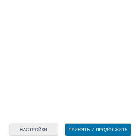
Лунный календарь
пн
вт
ср
чт
пт
сб
вс
6
7
8
9
10
11
12
13
14
15
16
17
18
19
НАСТРОЙКИ
ПРИНЯТЬ И ПРОДОЛЖИТЬ