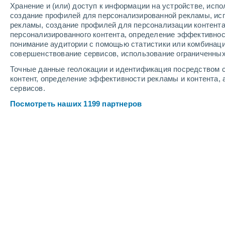
Хранение и (или) доступ к информации на устройстве, исп
4
-
9
м/с
4
-
9
м/с
4
4
-
9
м/с
создание профилей для персонализированной рекламы, ис
рекламы, создание профилей для персонализации контент
персонализированного контента, определение эффективнос
Погода в Кенитре cегодня
, 6 август
понимание аудитории с помощью статистики или комбинаци
совершенствование сервисов, использование ограниченных
Солнечно
+27°
17:00
Точные данные геолокации и идентификация посредством с
Ощущаемая т.
+28
контент, определение эффективности рекламы и контента, 
сервисов.
Солнечно
+26°
18:00
Посмотреть наших 1199 партнеров
Ощущаемая т.
+27
Солнечно
+25°
19:00
Ощущаемая т.
+26
Солнечно
+24°
20:00
Ощущаемая т.
+24
Ясное небо
+23°
21:00
Ощущаемая т.
+22