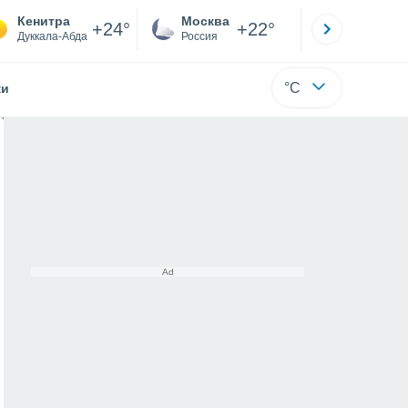
Кенитра
Москва
Санкт-
+24°
+22°
Дуккала-Абда
Россия
Са
°C
жи