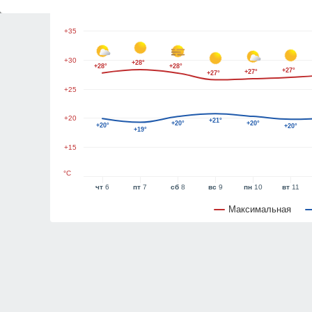
+40
+35
+30
+28°
+28°
+28°
+27°
+27°
+27°
+25
+20
+21°
+20°
+20°
+20°
+20°
+19°
+15
°C
чт
6
пт
7
сб
8
вс
9
пн
10
вт
11
Максимальная