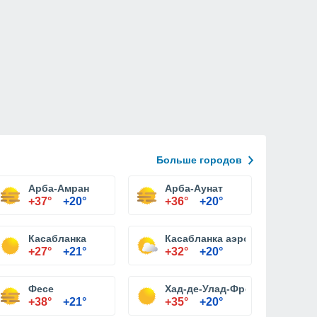
Больше городов
Арба-Амран
Арба-Аунат
+37°
+20°
+36°
+20°
Касабланка
Касабланка аэропорт Мухамм
+27°
+21°
+32°
+20°
Фесе
Хад-де-Улад-Фреж
+38°
+21°
+35°
+20°