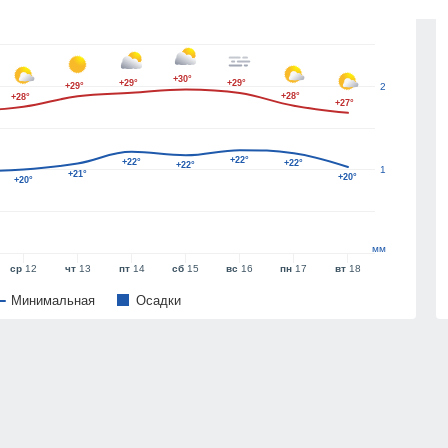
3
+30°
+29°
+29°
+29°
2
+28°
+28°
+27°
+22°
+22°
+22°
+22°
1
+21°
+20°
+20°
мм
ср
12
чт
13
пт
14
сб
15
вс
16
пн
17
вт
18
Минимальная
Oсадки