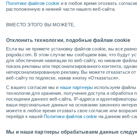
Политике файлов cookie
и в любое время отозвать согласи
+24°
расположенную в нижней части нашего веб-сайта.
северо-
ВМЕСТО ЭТОГО ВЫ МОЖЕТЕ,
западны
По ощущениям +24°
3
-
6 м/с
Отклонить технологии, подобные файлам cookie
Если вы не примете установку файлов cookie, вы все рав
pogoda.com. В этом случае мы сообщаем вам, что будут у
Погода на 1 – 7 дней
Карта температур
Дождево
для обеспечения навигации по веб-сайту, но никакие файлы
показа рекламы или персонализированного контента, одна
неперсонализированную рекламу. Вы можете отказаться от 
веб-сайту по подписке, нажав кнопку «Отказаться».
завтра
суббота
вос
cегодня
С вашего согласия мы и
наши партнеры
используем файлы 
7 Авг.
8 Авг.
6 Авг.
технологии для хранения, получения доступа и обработки
посещении данного веб-сайта, IP-адреса и идентификатор
ваши персональные данные на основании законного интерес
можете в любое время отозвать свое согласие или возрази
перейдя к нашей
Политики файлов cookie
на данном веб-са
+28°
/
+19°
+28°
/
+20°
+2
+28°
/
+20°
Мы и наши партнеры обрабатываем данные следу