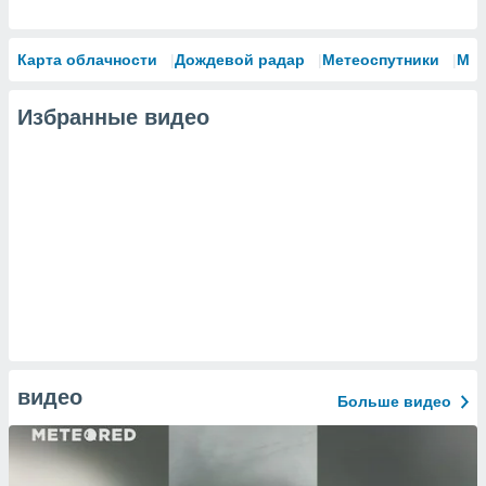
Карта облачности
Дождевой радар
Метеоспутники
Мо
Избранные видео
видео
Больше видео