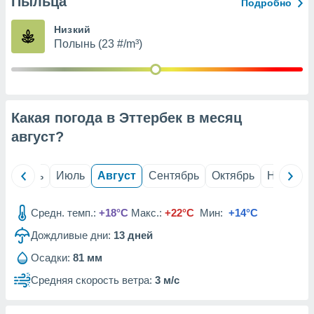
Пыльца
с помощью
Подробно
или
данных из
Низкий
чников,
Полынь (23 #/m³)
и
вование
ие
х данных
Какая погода в Эттербек в месяц
контента.
август
?
ные
и
ция
й
Июнь
Июль
Август
Сентябрь
Октябрь
Ноябрь
м
я
Средн. темп.:
+18°C
Макс.:
+22°C
Мин:
+14°C
рованная
Дождливые дни:
13
дней
нтент,
е
Осадки:
81 мм
сти рекламы
Средняя скорость ветра:
3 м/с
ие сведения
и и