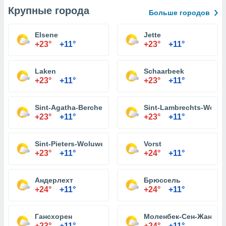
Крупные города
Больше городов
Elsene
Jette
+23°
+11°
+23°
+11°
Laken
Schaarbeek
+23°
+11°
+23°
+11°
Sint-Agatha-Berchem
Sint-Lambrechts-Wolu
+23°
+11°
+23°
+11°
Sint-Pieters-Woluwe
Vorst
+23°
+11°
+24°
+11°
Андерлехт
Брюссель
+24°
+11°
+24°
+11°
Гансхорен
Моленбек-Сен-Жан
+23°
+11°
+24°
+11°