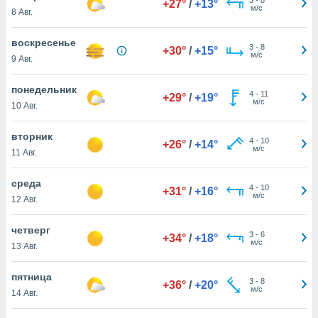
+27°
/
+13°
 и
м/с
8 Авг.
ть действия
я на веб-
воскресенье
же
3
-
8
+30°
/
+15°
м/с
пределенный
9 Авг.
обы
вам рекламу
понедельник
4
-
11
+29°
/
+19°
зированный
м/с
10 Авг.
го основе.
айти
вторник
ьную
4
-
10
+26°
/
+14°
м/с
11 Авг.
 в нашей
йлов cookie
ремя
среда
4
-
10
+31°
/
+16°
гласие,
м/с
12 Авг.
опку
спользования
четверг
 cookie
3
-
6
+34°
/
+18°
м/с
13 Авг.
нную в
и нашего
пятница
3
-
8
+36°
/
+20°
м/с
14 Авг.
ОГО ВЫ