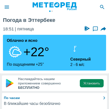
рбек
Погода в Эттербеке
ие о
циальности
18:51
пятница
...
oda.com
)
Облачно и ясно
+22°
алами,
тировать
ество
Северный
яемой
По ощущениям +25°
2
6 м/с
. Вы можете
ступ к этому
используя
Наслаждайтесь нашим
едующих
приложением совершенно
Установить
БЕСПЛАТНО
файлы
По часам
олучить
В ближайшие часы безоблачно
й доступ