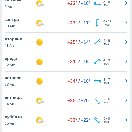
 и
3
-
8
+32°
/
+16°
м/с
9 Авг.
ть действия
я на веб-
же
завтра
4
-
11
+27°
/
+17°
пределенный
м/с
10 Авг.
обы
вам рекламу
вторник
4
-
9
зированный
+25°
/
+14°
м/с
11 Авг.
го основе.
айти
ьную
среда
4
-
9
+31°
/
+15°
 в нашей
м/с
12 Авг.
йлов cookie
ремя
четверг
3
-
7
гласие,
+34°
/
+18°
м/с
13 Авг.
опку
спользования
пятница
 cookie
2
-
6
+35°
/
+20°
м/с
нную в
14 Авг.
и нашего
суббота
3
-
9
+33°
/
+22°
м/с
15 Авг.
ОГО ВЫ