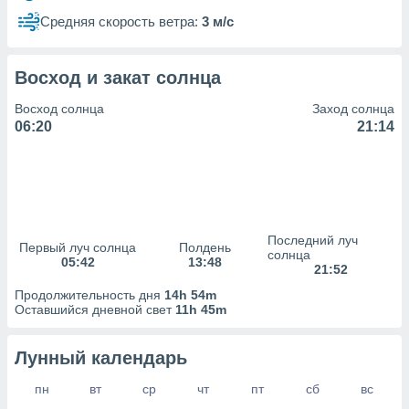
сервисов.
Средняя скорость ветра:
3 м/с
 наших 1199
неров
Восход и закат солнца
Восход солнца
Заход солнца
06:20
21:14
Последний луч
Первый луч солнца
Полдень
солнца
05:42
13:48
21:52
Продолжительность дня
14h 54m
Оставшийся дневной свет
11h 45m
Лунный календарь
пн
вт
ср
чт
пт
сб
вс