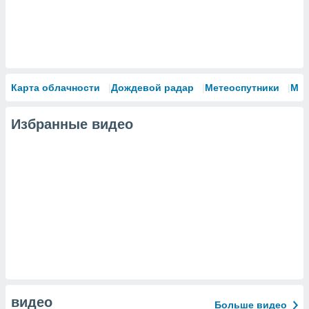
Карта облачности
Дождевой радар
Метеоспутники
Мо
Избранные видео
видео
Больше видео