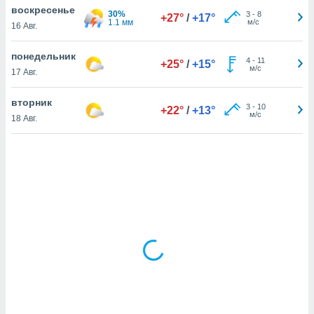
воскресенье
30%
3
-
8
+27°
/
+17°
1.1 мм
м/с
16 Авг.
и,
 файлам
понедельник
4
-
11
+25°
/
+15°
м/с
17 Авг.
примете
айлов
вторник
3
-
10
+22°
/
+13°
се равно
м/с
18 Авг.
должать
ся нашим
pogoda.com.
ае мы
м, что
овлены
айлы cookie,
обходимы
ения
 веб-сайту,
файлы cookie
пользоваться
 действий
рекламы или
рованного