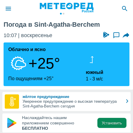
Agatha-Berchem
Погода в Sint-Agatha-Berchem
ие о
циальности
10:07
воскресенье
...
oda.com
)
Облачно и ясно
+25°
алами,
тировать
ество
южный
яемой
По ощущениям +25°
1
3 м/с
. Вы можете
ступ к этому
используя
жёлтое предупреждение
едующих
Умеренное предупреждение о высокая температура
Sint-Agatha-Berchem сегодня
файлы
Наслаждайтесь нашим
олучить
приложением совершенно
Установить
й доступ
БЕСПЛАТНО