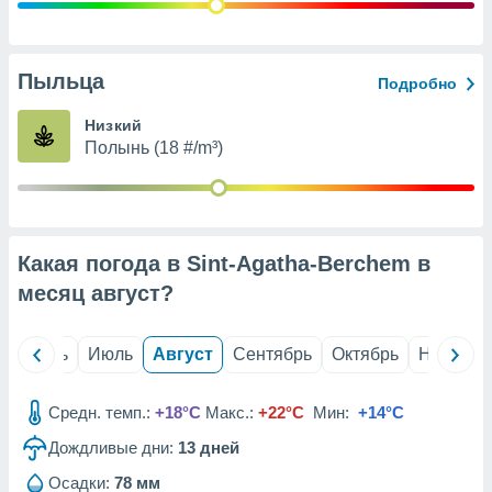
с помощью
или
данных из
чников,
Пыльца
Подробно
и
вование
Низкий
Полынь (18 #/m³)
ие
х данных
контента.
ные
и
Какая погода в Sint-Agatha-Berchem в
ция
м
месяц
август
?
я
рованная
й
Июнь
Июль
Август
Сентябрь
Октябрь
Ноябрь
нтент,
е
сти рекламы
Средн. темп.:
+18°C
Макс.:
+22°C
Мин:
+14°C
Дождливые дни:
13
дней
ие сведения
и и
Осадки:
78 мм