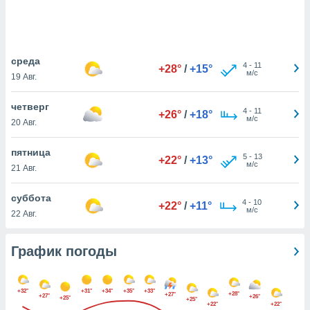
днако вы
сматривать
изированную
среда
 можете
4
-
11
+28°
/
+15°
м/с
от установки
19 Авг.
ться
четверг
4
-
11
+26°
/
+18°
нашему веб-
м/с
20 Авг.
дписке,
у
пятница
».
5
-
13
+22°
/
+13°
м/с
21 Авг.
гласия мы и
ры
суббота
 файлы
4
-
10
+22°
/
+11°
м/с
22 Авг.
кальные
торы или
 технологии
График погоды
я,
оступа и
ерсональных
+32°
+31°
+34°
+35°
+33°
их как
+28°
+27°
+27°
+26°
+25°
+25°
+22°
+22°
 о вашем