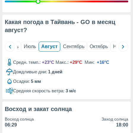
с помощью
или
данных из
чников,
Какая погода в Тайвань - GO в месяц
и
вование
август
?
ие
х данных
й
Июнь
Июль
Август
Сентябрь
Октябрь
Ноябрь
контента.
ные
Средн. темп.:
+23°C
Макс.:
+29°C
Мин:
+16°C
и
Дождливые дни:
1
дней
ция
м
Осадки:
5 мм
я
Средняя скорость ветра:
3 м/с
рованная
нтент,
е
Восход и закат солнца
сти рекламы
Восход солнца
Заход солнца
ие сведения
06:29
18:00
и и