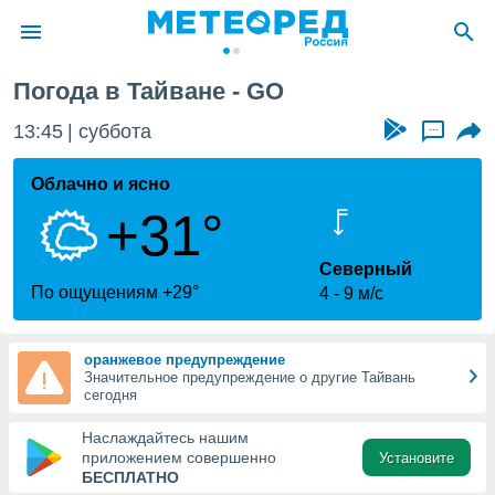
Погода в Тайване - GO
ие о
циальности
13:45
суббота
...
oda.com
)
Облачно и ясно
+31°
алами,
тировать
ество
Северный
яемой
По ощущениям +29°
4
9 м/с
. Вы можете
ступ к этому
используя
оранжевое предупреждение
едующих
Значительное предупреждение о другие Тайвань
сегодня
файлы
Наслаждайтесь нашим
олучить
приложением совершенно
Установите
й доступ
БЕСПЛАТНО