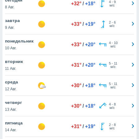
 и
4
-
9
+32°
/
+18°
м/с
8 Авг.
ть действия
я на веб-
же
завтра
2
-
6
+33°
/
+19°
пределенный
м/с
9 Авг.
обы
вам рекламу
понедельник
4
-
10
зированный
+33°
/
+20°
м/с
10 Авг.
го основе.
айти
ьную
вторник
5
-
11
+31°
/
+20°
 в нашей
м/с
11 Авг.
йлов cookie
ремя
среда
5
-
11
гласие,
+30°
/
+18°
м/с
12 Авг.
опку
спользования
четверг
 cookie
4
-
8
+30°
/
+18°
м/с
нную в
13 Авг.
и нашего
пятница
2
-
8
+31°
/
+19°
м/с
14 Авг.
ОГО ВЫ