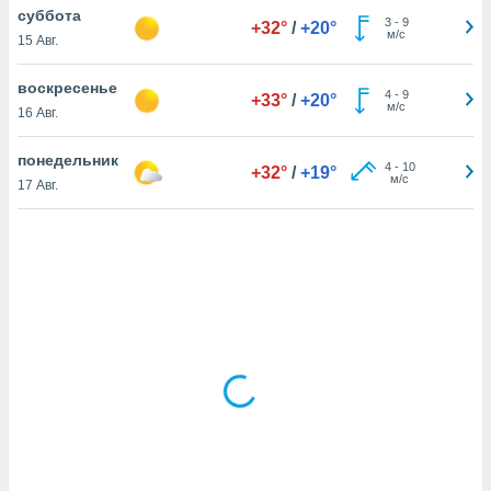
суббота
3
-
9
+32°
/
+20°
м/с
15 Авг.
и,
 файлам
воскресенье
4
-
9
+33°
/
+20°
м/с
16 Авг.
примете
айлов
понедельник
4
-
10
+32°
/
+19°
се равно
м/с
17 Авг.
должать
ся нашим
pogoda.com.
ае мы
м, что
овлены
айлы cookie,
обходимы
ения
 веб-сайту,
файлы cookie
пользоваться
 действий
рекламы или
рованного