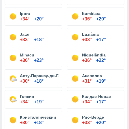
Ipora
Itumbiara
+34°
+20°
+36°
+20°
Jatai
Luziânia
+33°
+18°
+33°
+17°
Minacu
Niquelândia
+36°
+23°
+36°
+22°
Алту-Параизу-ди-Гояс
Анаполис
+30°
+18°
+31°
+19°
Гояния
Калдас-Новас
+34°
+19°
+34°
+17°
Кристаллический
Рио-Верде
+30°
+18°
+33°
+20°