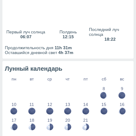
сервисов.
 наших 1199
неров
Последний луч
Первый луч солнца
Полдень
солнца
06:07
12:15
18:22
Продолжительность дня
11h 31m
Оставшийся дневной свет
4h 37m
Лунный календарь
пн
вт
ср
чт
пт
сб
вс
8
9
10
11
12
13
14
15
16
17
18
19
20
21