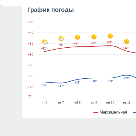
График погоды
+45
+40
+34°
+35
+34°
+34°
+33°
+32°
+31°
+30
+25
+20
+20°
+19°
+19°
+18°
+17°
+17°
+15
°C
чт
6
пт
7
сб
8
вс
9
пн
10
вт
11
Максимальная