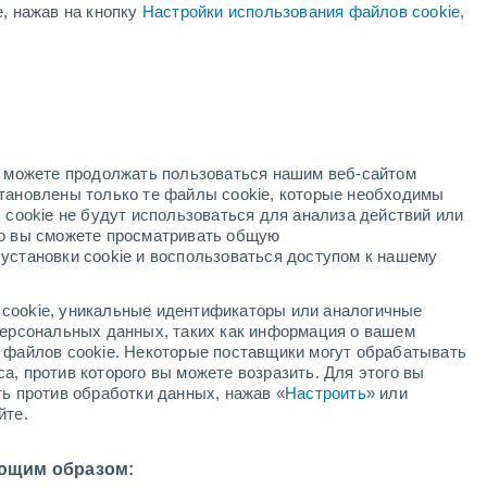
е, нажав на кнопку
Настройки использования файлов cookie
,
оранжевое
предупреждение
Значительное предупреждение о
другие Luziânia сегодня
нь
но можете продолжать пользоваться нашим веб-сайтом
становлены только те файлы cookie, которые необходимы
й радар
Метеоспутники
Модели
 cookie не будут использоваться для анализа действий или
ко вы сможете просматривать общую
установки cookie и воспользоваться доступом к нашему
кресенье
понедельник
вторник
среда
cookie, уникальные идентификаторы или аналогичные
9 Авг.
10 Авг.
11 Авг.
12 Авг.
 персональных данных, таких как информация о вашем
ы файлов cookie. Некоторые поставщики могут обрабатывать
а, против которого вы можете возразить. Для этого вы
ть против обработки данных, нажав «
Настроить
» или
йте.
4°
/
+19°
+34°
/
+19°
+32°
/
+20°
+31°
/
+18°
ющим образом: