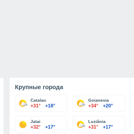
Крупные города
Catalao
Goianesia
+31°
+18°
+34°
+20°
Jatai
Luziânia
+32°
+17°
+31°
+17°