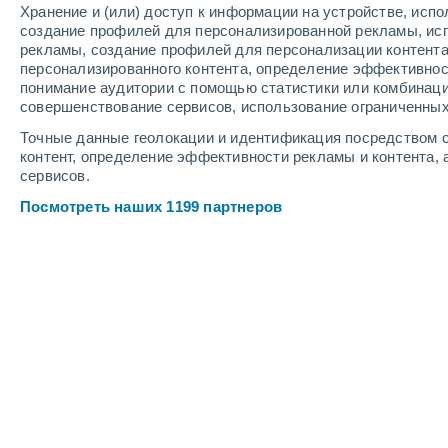
Хранение и (или) доступ к информации на устройстве, исп
4
-
10
м/с
4
-
10
м/с
3
3
-
8
м/с
создание профилей для персонализированной рекламы, ис
рекламы, создание профилей для персонализации контент
персонализированного контента, определение эффективнос
Погода в Luziânia - GO cегодня
, 6 а
понимание аудитории с помощью статистики или комбинаци
совершенствование сервисов, использование ограниченных
Переменная облачно
+30°
12:00
Точные данные геолокации и идентификация посредством с
Ощущаемая т.
+28°
контент, определение эффективности рекламы и контента, 
сервисов.
Переменная облачно
+31°
13:00
Посмотреть наших 1199 партнеров
Ощущаемая т.
+29°
Переменная облачно
+31°
14:00
Ощущаемая т.
+29°
Переменная облачно
+31°
15:00
Ощущаемая т.
+29°
Переменная облачно
+30°
16:00
Ощущаемая т.
+28°