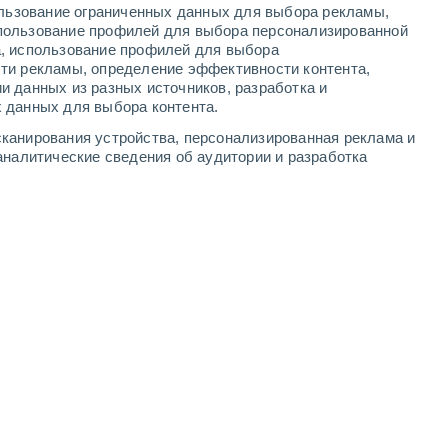
ользование ограниченных данных для выбора рекламы,
-
6
м/с
4
-
11
м/с
6
-
13
м/с
5
-
11
м/с
пользование профилей для выбора персонализированной
а, использование профилей для выбора
ти рекламы, определение эффективности контента,
вгуста
и данных из разных источников, разработка и
 данных для выбора контента.
сть
северо-западный
8 Очень высокий!
канирования устройства, персонализированная реклама и
2
-
7 м/с
FPS:
25-50
аналитические сведения об аудитории и разработка
сть
северо-западный
7 Высокий
3
-
7 м/с
FPS:
15-25
сть
северо-западный
6 Высокий
3
-
8 м/с
FPS:
15-25
сть
западный
3 Средний
3
-
8 м/с
FPS:
6-10
сть
западный
2 Низкий
3
-
8 м/с
FPS:
нет