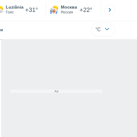
Luziânia
Москва
Санкт-
+31°
+22°
Гояс
Россия
Са
°C
жи