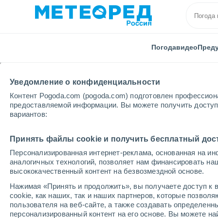
Погода
видео
Пред
Уведомление о конфиденциальности
Контент Pogoda.com (pogoda.com) подготовлен профессион
предоставляемой информации. Вы можете получить доступ 
вариантов:
Главная
Бразилия
Гояс
Luziânia
Принять файлы cookie и получить бесплатный дос
Персонализированная интернет-реклама, основанная на ин
Погода в Luziânia - G
аналогичных технологий, позволяет нам финансировать на
высококачественный контент на безвозмездной основе.
12:16
четверг
Нажимая «Принять и продолжить», вы получаете доступ к в
cookie, как наших, так и наших партнеров, которые позвол
пользователя на веб-сайте, а также создавать определенн
Переменная облачность
персонализированный контент на его основе. Вы можете 