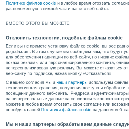
Политике файлов cookie
и в любое время отозвать согласи
+30°
расположенную в нижней части нашего веб-сайта.
UV
8 Оче
ВМЕСТО ЭТОГО ВЫ МОЖЕТЕ,
высокий!
По ощущениям +28°
FPS
25-50
Отклонить технологии, подобные файлам cookie
Если вы не примете установку файлов cookie, вы все рав
pogoda.com. В этом случае мы сообщаем вам, что будут у
Погода на 1 – 7 дней
Карта облачности
Дождево
для обеспечения навигации по веб-сайту, но никакие файлы
показа рекламы или персонализированного контента, одна
неперсонализированную рекламу. Вы можете отказаться от 
веб-сайту по подписке, нажав кнопку «Отказаться».
завтра
суббота
вос
cегодня
С вашего согласия мы и
наши партнеры
используем файлы 
7 Авг.
8 Авг.
6 Авг.
технологии для хранения, получения доступа и обработки
посещении данного веб-сайта, IP-адреса и идентификатор
ваши персональные данные на основании законного интерес
можете в любое время отозвать свое согласие или возрази
перейдя к нашей
Политики файлов cookie
на данном веб-са
+33°
/
+17°
+34°
/
+18°
+3
+31°
/
+17°
Мы и наши партнеры обрабатываем данные следу