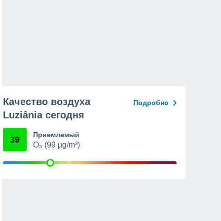
Качество воздуха
Подробно
Luziânia сегодня
Приемлемый
39
O₃ (99 µg/m³)