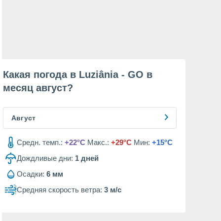
Какая погода в Luziânia - GO в
месяц
август
?
Август
Средн. темп.:
+22°C
Макс.:
+29°C
Мин:
+15°C
Дождливые дни:
1
дней
Осадки:
6 мм
Средняя скорость ветра:
3 м/с