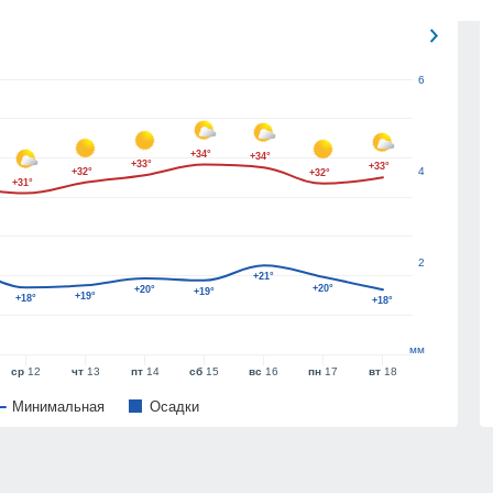
6
+34°
+34°
+33°
+33°
4
+32°
+32°
+31°
2
+21°
+20°
+20°
+19°
+19°
+18°
+18°
мм
ср
12
чт
13
пт
14
сб
15
вс
16
пн
17
вт
18
Минимальная
Oсадки