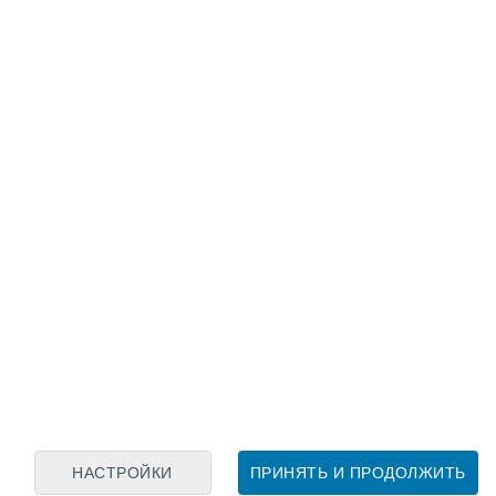
Лунный календарь
пн
вт
ср
чт
пт
сб
вс
6
7
8
9
10
11
12
13
14
15
16
17
18
19
НАСТРОЙКИ
ПРИНЯТЬ И ПРОДОЛЖИТЬ