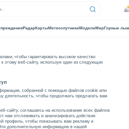
упреждения
Радар
Карты
Метеоспутники
Модели
Мир
Горные лы
алами, чтобы гарантировать высокое качество
к этому веб-сайту, используя один из следующих
туп
формации, собранной с помощью файлов cookie или
O
шу деятельность, чтобы продолжать предлагать вам
...
еб-сайту, соглашаясь на использование всех файлов
яют нам отслеживать и анализировать действия
По часам
ый профиль, чтобы показывать вам рекламу и
В ближайшие часы облачно
найти дополнительную информацию в нашей