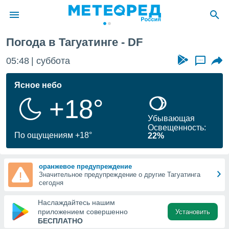
Погода в Тагуатинге - DF
ие о
циальности
05:48
суббота
...
oda.com
)
Ясное небо
+18°
алами,
тировать
Убывающая
ество
Освещенность:
яемой
По ощущениям +18°
22%
. Вы можете
ступ к этому
используя
оранжевое предупреждение
едующих
Значительное предупреждение о другие Тагуатинга
сегодня
файлы
Наслаждайтесь нашим
олучить
приложением совершенно
Установить
й доступ
БЕСПЛАТНО