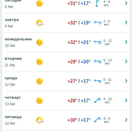
 и
4
-
9
+31°
/
+17°
м/с
8 Авг.
ть действия
я на веб-
же
завтра
2
-
6
+32°
/
+19°
пределенный
м/с
9 Авг.
обы
вам рекламу
понедельник
5
-
12
зированный
+32°
/
+21°
м/с
10 Авг.
го основе.
айти
ьную
вторник
5
-
13
+29°
/
+20°
 в нашей
м/с
11 Авг.
йлов cookie
ремя
среда
5
-
11
гласие,
+27°
/
+17°
м/с
12 Авг.
опку
спользования
четверг
 cookie
4
-
10
+28°
/
+17°
м/с
нную в
13 Авг.
и нашего
пятница
3
-
8
+30°
/
+17°
м/с
14 Авг.
ОГО ВЫ