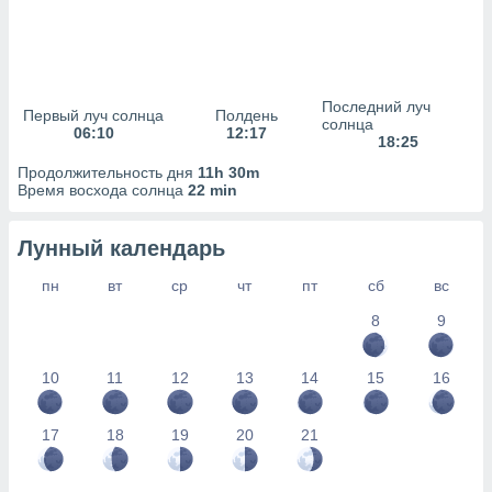
сервисов.
 наших 1199
неров
Последний луч
Первый луч солнца
Полдень
солнца
06:10
12:17
18:25
Продолжительность дня
11h 30m
Время восхода солнца
22 min
Лунный календарь
пн
вт
ср
чт
пт
сб
вс
8
9
10
11
12
13
14
15
16
17
18
19
20
21