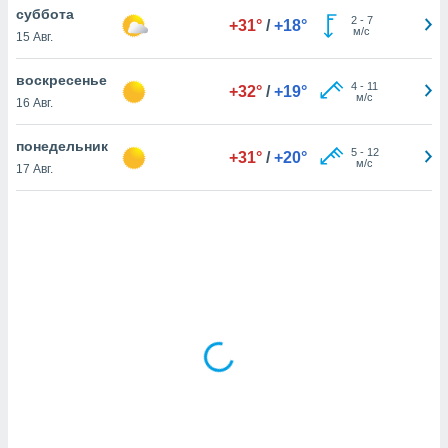
суббота
2
-
7
+31°
/
+18°
м/с
15 Авг.
и,
 файлам
воскресенье
4
-
11
+32°
/
+19°
м/с
16 Авг.
примете
айлов
понедельник
5
-
12
+31°
/
+20°
се равно
м/с
17 Авг.
должать
ся нашим
pogoda.com.
ае мы
м, что
овлены
айлы cookie,
обходимы
ения
 веб-сайту,
файлы cookie
пользоваться
 действий
рекламы или
рованного