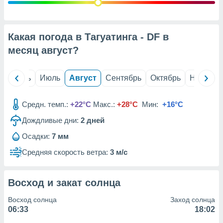
с помощью
или
данных из
чников,
Какая погода в Тагуатинга - DF в
и
вование
месяц
август
?
ие
х данных
й
Июнь
Июль
Август
Сентябрь
Октябрь
Ноябрь
контента.
ные
Средн. темп.:
+22°C
Макс.:
+28°C
Мин:
+16°C
и
Дождливые дни:
2
дней
ция
м
Осадки:
7 мм
я
Средняя скорость ветра:
3 м/с
рованная
нтент,
е
Восход и закат солнца
сти рекламы
Восход солнца
Заход солнца
ие сведения
06:33
18:02
и и