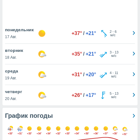
днако вы
сматривать
изированную
 можете
понедельник
2
-
6
+37°
/
+21°
от установки
м/с
17 Авг.
ться
вторник
нашему веб-
3
-
13
+35°
/
+21°
м/с
18 Авг.
дписке,
у
».
среда
4
-
11
+31°
/
+20°
м/с
19 Авг.
гласия мы и
ры
 файлы
четверг
5
-
13
+26°
/
+17°
кальные
м/с
20 Авг.
торы или
 технологии
График погоды
я,
оступа и
ерсональных
их как
+33°
+31°
+33°
+34°
+34°
+32°
+33°
+34°
+35°
+36°
+37°
+35°
+31°
 о вашем