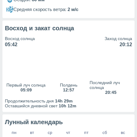
сервисов.
Средняя скорость ветра:
2 м/с
 наших 1199
неров
Восход и закат солнца
Восход солнца
Заход солнца
05:42
20:12
Последний луч
Первый луч солнца
Полдень
солнца
05:09
12:57
20:45
Продолжительность дня
14h 29m
Оставшийся дневной свет
10h 12m
Лунный календарь
пн
вт
ср
чт
пт
сб
вс