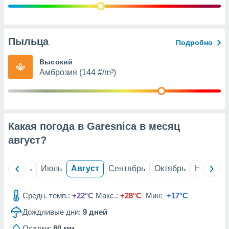
с помощью
или
данных из
чников,
и
Пыльца
Подробно
вование
Высокий
ие
Амброзия (144 #/m³)
х данных
контента.
ные
и
ция
Какая погода в Garesnica в месяц
м
август
?
я
рованная
й
Июнь
Июль
Август
Сентябрь
Октябрь
Ноябрь
нтент,
е
сти рекламы
Средн. темп.:
+22°C
Макс.:
+28°C
Мин:
+17°C
ие сведения
Дождливые дни:
9
дней
и и
Осадки:
80 мм