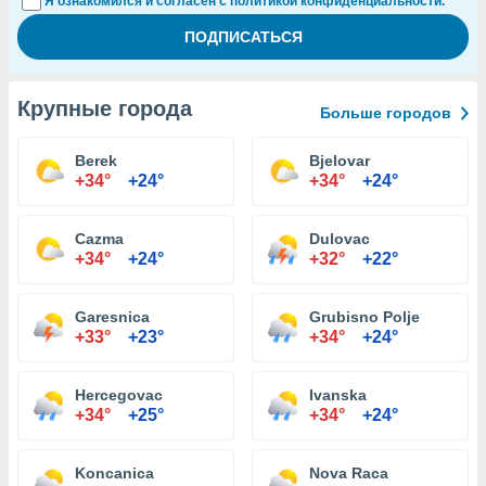
Я ознакомился и согласен с политикой конфиденциальности.
Крупные города
Больше городов
Berek
Bjelovar
+34°
+24°
+34°
+24°
Cazma
Dulovac
+34°
+24°
+32°
+22°
Garesnica
Grubisno Polje
+33°
+23°
+34°
+24°
Hercegovac
Ivanska
+34°
+25°
+34°
+24°
Koncanica
Nova Raca