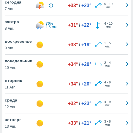
cегодня
 и
5
-
10
+33°
/
+23°
м/с
ть действия
7 Авг.
я на веб-
же
завтра
70%
4
-
10
пределенный
+31°
/
+22°
1.5 мм
м/с
8 Авг.
обы
вам рекламу
воскресенье
зированный
1
-
5
+33°
/
+19°
м/с
го основе.
9 Авг.
айти
ьную
понедельник
2
-
4
+34°
/
+20°
 в нашей
м/с
10 Авг.
йлов cookie
ремя
вторник
гласие,
4
-
9
+34°
/
+20°
м/с
опку
11 Авг.
спользования
 cookie
среда
4
-
9
+32°
/
+23°
нную в
м/с
12 Авг.
и нашего
четверг
3
-
8
+33°
/
+21°
м/с
ОГО ВЫ
13 Авг.