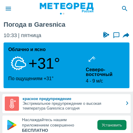
Погода в Garesnica
ие о
циальности
10:33
пятница
...
oda.com
)
Облачно и ясно
+31°
алами,
тировать
Северо-
ество
восточный
яемой
По ощущениям +31°
4
9 м/с
. Вы можете
ступ к этому
используя
едующих
красное предупреждение
Экстремальное предупреждение о высокая
температура Garesnica сегодня
файлы
Наслаждайтесь нашим
олучить
приложением совершенно
Установить
й доступ
БЕСПЛАТНО