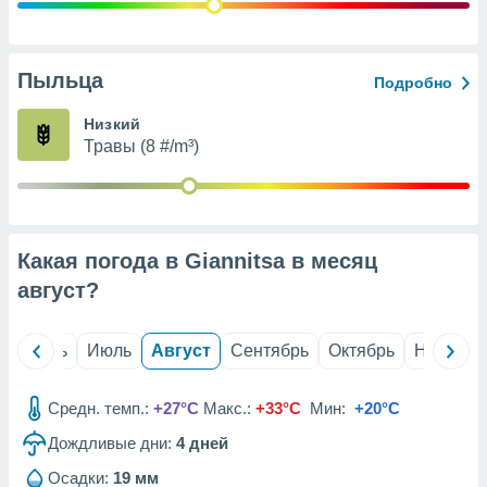
с помощью
или
данных из
чников,
Пыльца
Подробно
и
вование
Низкий
Травы (8 #/m³)
ие
х данных
контента.
ные
и
Какая погода в Giannitsa в месяц
ция
м
август
?
я
рованная
й
Июнь
Июль
Август
Сентябрь
Октябрь
Ноябрь
нтент,
е
сти рекламы
Средн. темп.:
+27°C
Макс.:
+33°C
Мин:
+20°C
Дождливые дни:
4
дней
ие сведения
и и
Осадки:
19 мм