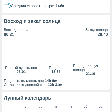
сервисов.
Средняя скорость ветра:
1 м/с
 наших 1199
неров
Восход и закат солнца
Восход солнца
Заход солнца
06:31
20:40
Последний луч
Первый луч солнца
Полдень
солнца
06:01
13:36
21:10
Продолжительность дня
14h 9m
Оставшийся дневной свет
12h 31m
Лунный календарь
пн
вт
ср
чт
пт
сб
вс