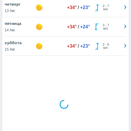
четверг
2
-
7
+34°
/
+23°
м/с
13 Авг.
и,
 файлам
пятница
3
-
7
+34°
/
+24°
м/с
14 Авг.
примете
айлов
суббота
2
-
6
+34°
/
+23°
се равно
м/с
15 Авг.
должать
ся нашим
pogoda.com.
ае мы
м, что
овлены
айлы cookie,
обходимы
ения
 веб-сайту,
файлы cookie
пользоваться
 действий
рекламы или
рованного