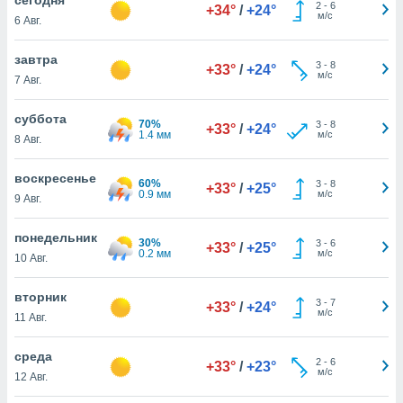
 и
2
-
6
+34°
/
+24°
м/с
6 Авг.
ть действия
я на веб-
же
завтра
3
-
8
+33°
/
+24°
пределенный
м/с
7 Авг.
обы
вам рекламу
суббота
70%
3
-
8
зированный
+33°
/
+24°
1.4 мм
м/с
8 Авг.
го основе.
айти
ьную
воскресенье
60%
3
-
8
+33°
/
+25°
 в нашей
0.9 мм
м/с
9 Авг.
йлов cookie
ремя
понедельник
30%
3
-
6
гласие,
+33°
/
+25°
0.2 мм
м/с
10 Авг.
опку
спользования
вторник
 cookie
3
-
7
+33°
/
+24°
м/с
нную в
11 Авг.
и нашего
среда
2
-
6
+33°
/
+23°
м/с
12 Авг.
ОГО ВЫ