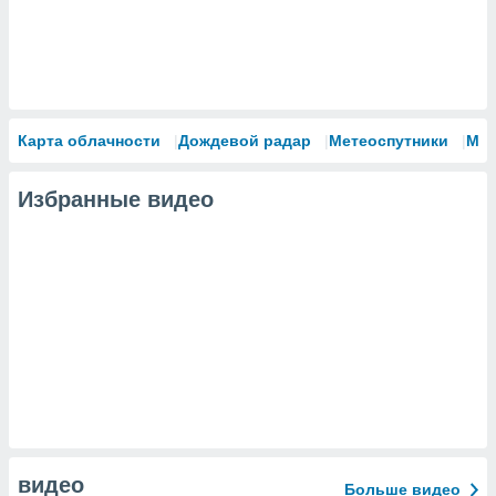
Карта облачности
Дождевой радар
Метеоспутники
Мо
Избранные видео
видео
Больше видео