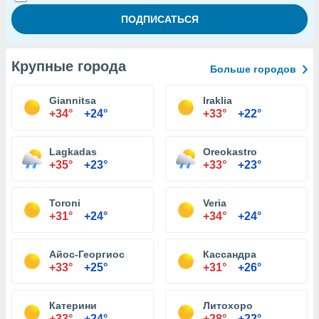
Крупные города
Больше городов
Giannitsa
Iraklia
+34°
+24°
+33°
+22°
Lagkadas
Oreokastro
+35°
+23°
+33°
+23°
Toroni
Veria
+31°
+24°
+34°
+24°
Айос-Георгиос
Кассандра
+33°
+25°
+31°
+26°
Катерини
Литохоро
+33°
+24°
+28°
+22°