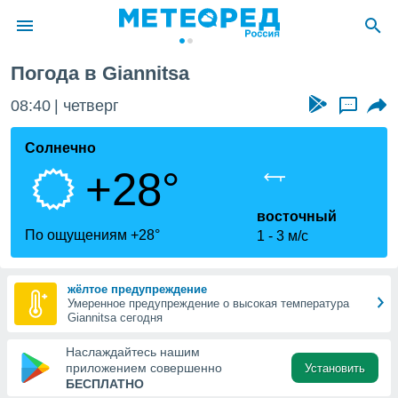
Погода в Giannitsa
ие о
циальности
08:40
четверг
...
oda.com
)
Солнечно
+28°
алами,
тировать
ество
восточный
яемой
По ощущениям +28°
1
3 м/с
. Вы можете
ступ к этому
используя
жёлтое предупреждение
едующих
Умеренное предупреждение о высокая температура
Giannitsa сегодня
файлы
Наслаждайтесь нашим
олучить
приложением совершенно
Установить
й доступ
БЕСПЛАТНО