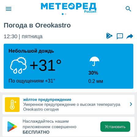
Погода в Oreokastro
ие о
циальности
12:30
пятница
...
oda.com
)
Небольшой дождь
+31°
алами,
тировать
ество
30%
яемой
По ощущениям +31°
0.2 мм
. Вы можете
ступ к этому
используя
жёлтое предупреждение
едующих
Умеренное предупреждение о высокая температура
Oreokastro сегодня
файлы
Наслаждайтесь нашим
олучить
приложением совершенно
Установить
й доступ
БЕСПЛАТНО