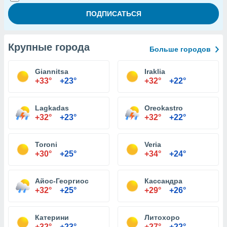
Крупные города
Больше городов
Giannitsa
Iraklia
+33°
+23°
+32°
+22°
Lagkadas
Oreokastro
+32°
+23°
+32°
+22°
Toroni
Veria
+30°
+25°
+34°
+24°
Айос-Георгиос
Кассандра
+32°
+25°
+29°
+26°
Катерини
Литохоро
+32°
+23°
+27°
+22°