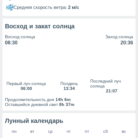
сервисов.
Средняя скорость ветра:
2 м/с
 наших 1199
неров
Восход и закат солнца
Восход солнца
Заход солнца
06:30
20:36
Последний луч
Первый луч солнца
Полдень
солнца
06:00
13:34
21:07
Продолжительность дня
14h 6m
Оставшийся дневной свет
8h 37m
Лунный календарь
пн
вт
ср
чт
пт
сб
вс