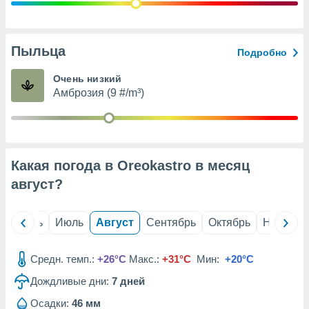
с помощью
или
данных из
чников,
Пыльца
Подробно
и
вование
Очень низкий
Амброзия (9 #/m³)
ие
х данных
контента.
ные
и
Какая погода в Oreokastro в месяц
ция
м
август
?
я
рованная
й
Июнь
Июль
Август
Сентябрь
Октябрь
Ноябрь
нтент,
е
сти рекламы
Средн. темп.:
+26°C
Макс.:
+31°C
Мин:
+20°C
Дождливые дни:
7
дней
ие сведения
и и
Осадки:
46 мм