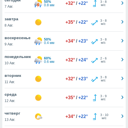
50%
 и
3
-
8
+32°
/
+22°
0.8 мм
м/с
7 Авг.
ть действия
я на веб-
же
завтра
3
-
8
+35°
/
+22°
пределенный
м/с
8 Авг.
обы
вам рекламу
воскресенье
50%
3
-
8
зированный
+34°
/
+23°
0.4 мм
м/с
9 Авг.
го основе.
айти
ьную
понедельник
60%
2
-
6
+32°
/
+24°
 в нашей
0.6 мм
м/с
10 Авг.
йлов cookie
ремя
вторник
3
-
8
гласие,
+32°
/
+23°
м/с
11 Авг.
опку
спользования
среда
 cookie
3
-
9
+35°
/
+22°
м/с
нную в
12 Авг.
и нашего
четверг
3
-
10
+34°
/
+22°
м/с
13 Авг.
ОГО ВЫ