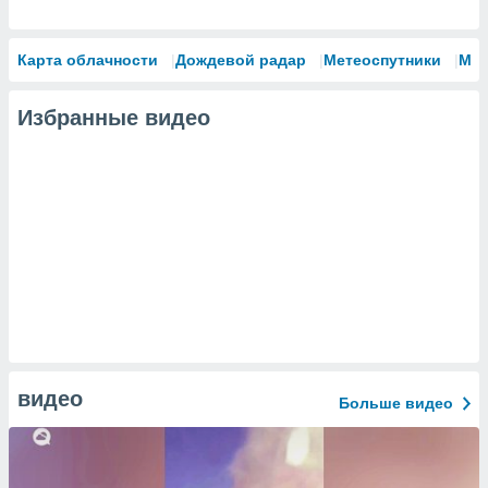
Карта облачности
Дождевой радар
Метеоспутники
Мо
Избранные видео
видео
Больше видео