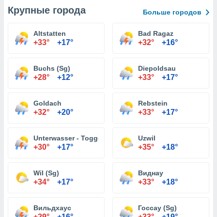
Крупные города
Больше городов
Altstatten
Bad Ragaz
+33°
+17°
+32°
+16°
Buchs (Sg)
Diepoldsau
+28°
+12°
+33°
+17°
Goldach
Rebstein
+32°
+20°
+33°
+17°
Unterwasser - Toggenburg
Uzwil
+30°
+17°
+35°
+18°
Wil (Sg)
Виднау
+34°
+17°
+33°
+18°
Вильдхаус
Госсау (Sg)
+29°
+16°
+33°
+19°