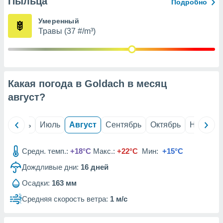
Пыльца
с помощью
Подробно
или
данных из
Умеренный
чников,
Травы (37 #/m³)
и
вование
ие
х данных
Какая погода в Goldach в месяц
контента.
август
?
ные
и
ция
й
Июнь
Июль
Август
Сентябрь
Октябрь
Ноябрь
м
я
Средн. темп.:
+18°C
Макс.:
+22°C
Мин:
+15°C
рованная
Дождливые дни:
16
дней
нтент,
е
Осадки:
163 мм
сти рекламы
Средняя скорость ветра:
1 м/с
ие сведения
и и