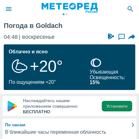
Погода в Goldach
ие о
циальности
04:48
воскресенье
...
oda.com
)
Облачно и ясно
+20°
алами,
тировать
Убывающая
ество
Освещенность:
яемой
По ощущениям +20°
15%
. Вы можете
ступ к этому
используя
Наслаждайтесь нашим
едующих
приложением совершенно
Установите
БЕСПЛАТНО
файлы
По часам
олучить
В ближайшие часы переменная облачность
й доступ