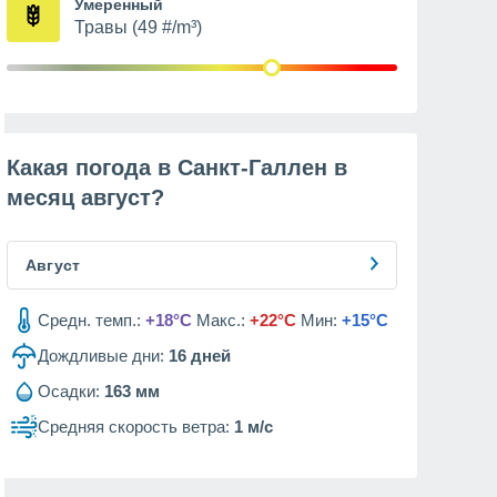
Умеренный
Травы (49 #/m³)
Какая погода в Санкт-Галлен в
месяц
август
?
Август
Средн. темп.:
+18°C
Макс.:
+22°C
Мин:
+15°C
Дождливые дни:
16
дней
Осадки:
163 мм
Средняя скорость ветра:
1 м/с