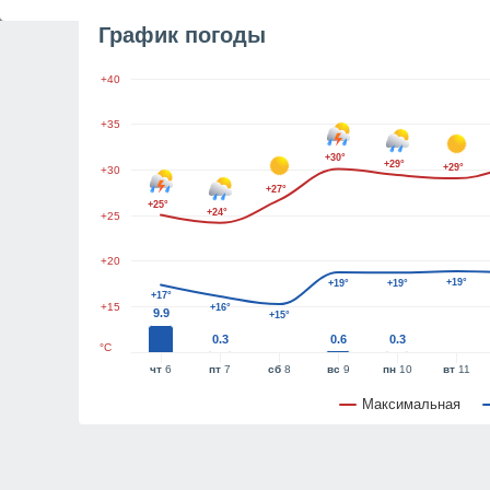
График погоды
+40
+35
+30°
+29°
+29°
+30
+27°
+25°
+24°
+25
+20
+19°
+19°
+19°
+17°
+15
+16°
9.9
+15°
0.3
0.6
0.3
°C
чт
6
пт
7
сб
8
вс
9
пн
10
вт
11
Максимальная