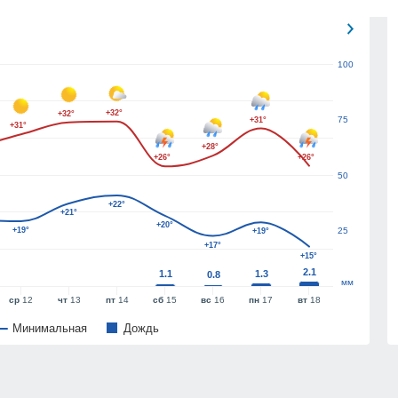
100
+32°
+32°
75
+31°
+31°
+28°
+26°
+26°
50
+22°
+21°
+20°
+19°
25
+19°
+17°
+15°
2.1
1.1
1.3
0.8
мм
ср
12
чт
13
пт
14
сб
15
вс
16
пн
17
вт
18
Минимальная
Дождь