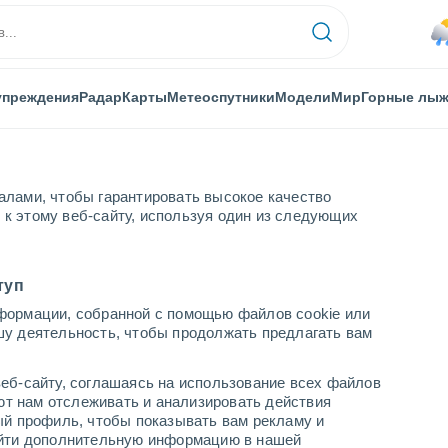
упреждения
Радар
Карты
Метеоспутники
Модели
Мир
Горные лы
алами, чтобы гарантировать высокое качество
к этому веб-сайту, используя один из следующих
анкт-Галлен
туп
формации, собранной с помощью файлов cookie или
не
шу деятельность, чтобы продолжать предлагать вам
...
еб-сайту, соглашаясь на использование всех файлов
яют нам отслеживать и анализировать действия
По часам
ый профиль, чтобы показывать вам рекламу и
В ближайшие часы вероятность
найти дополнительную информацию в нашей
грозы