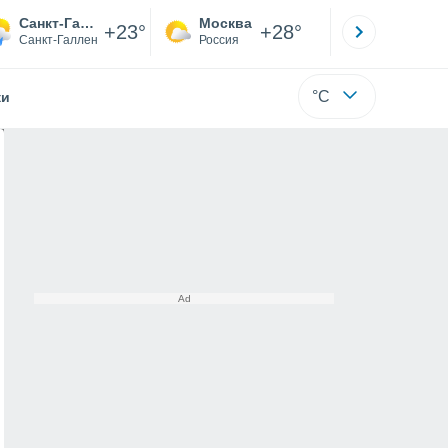
Санкт-Галлен
Москва
Санкт-
+23°
+28°
Санкт-Галлен
Россия
Са
°C
жи