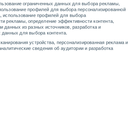
ользование ограниченных данных для выбора рекламы,
-
8
м/с
3
-
7
м/с
3
-
8
м/с
2
-
6
м/с
пользование профилей для выбора персонализированной
а, использование профилей для выбора
ти рекламы, определение эффективности контента,
 августа
и данных из разных источников, разработка и
 данных для выбора контента.
ь
Северный
6 Высокий
канирования устройства, персонализированная реклама и
°
1
-
5 м/с
FPS:
15-25
аналитические сведения об аудитории и разработка
ь
северо-западный
7 Высокий
°
1
-
5 м/с
FPS:
15-25
ь
северо-западный
7 Высокий
°
1
-
5 м/с
FPS:
15-25
Северный
6 Высокий
°
1
-
5 м/с
FPS:
15-25
чность
Северный
4 Средний
°
1
-
5 м/с
FPS:
6-10