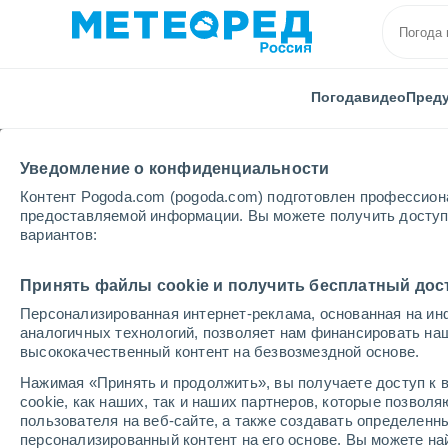
Погода
видео
Пред
Уведомление о конфиденциальности
Контент Pogoda.com (pogoda.com) подготовлен профессион
предоставляемой информации. Вы можете получить доступ 
вариантов:
Главная
Швейцария
Кантон Санкт-Галлена
С
Принять файлы cookie и получить бесплатный дос
Персонализированная интернет-реклама, основанная на ин
Погода в Санкт-Галле
аналогичных технологий, позволяет нам финансировать на
высококачественный контент на безвозмездной основе.
12:21
четверг
Нажимая «Принять и продолжить», вы получаете доступ к в
cookie, как наших, так и наших партнеров, которые позвол
пользователя на веб-сайте, а также создавать определенн
Небольшой дождь
персонализированный контент на его основе. Вы можете 