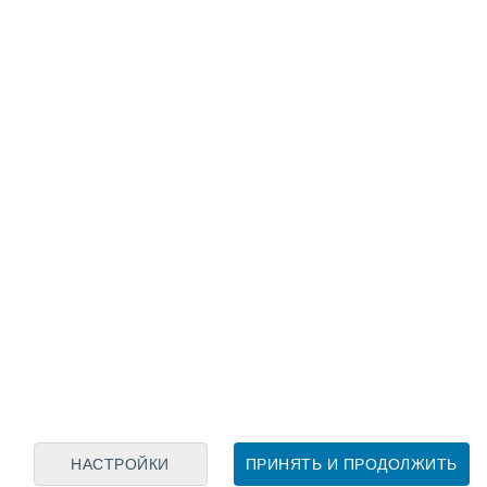
Лунный календарь
пн
вт
ср
чт
пт
сб
вс
6
7
8
9
10
11
12
13
14
15
16
17
18
19
НАСТРОЙКИ
ПРИНЯТЬ И ПРОДОЛЖИТЬ