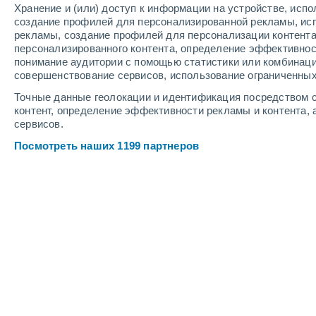
Хранение и (или) доступ к информации на устройстве, исп
2
-
6
м/с
2
-
6
м/с
2
3
-
7
м/с
создание профилей для персонализированной рекламы, ис
рекламы, создание профилей для персонализации контент
персонализированного контента, определение эффективнос
Погода в Санкт-Галлене cегодня
, 6
понимание аудитории с помощью статистики или комбинаци
совершенствование сервисов, использование ограниченных
Небольшой дожд
50%
+23°
12:00
Точные данные геолокации и идентификация посредством с
0.2 мм
Ощущаемая т.
+24
контент, определение эффективности рекламы и контента, 
сервисов.
Небольшой дожд
60%
+23°
13:00
Посмотреть наших 1199 партнеров
0.3 мм
Ощущаемая т.
+24
Небольшой дожд
60%
+24°
14:00
0.2 мм
Ощущаемая т.
+25
Облачно и ясно
+25°
15:00
Ощущаемая т.
+26
Переменная обла
+25°
16:00
Ощущаемая т.
+26