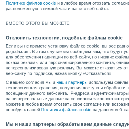
Политике файлов cookie
и в любое время отозвать согласи
+23°
расположенную в нижней части нашего веб-сайта.
50%
ВМЕСТО ЭТОГО ВЫ МОЖЕТЕ,
По ощущениям +24°
0.2 мм
Отклонить технологии, подобные файлам cookie
Если вы не примете установку файлов cookie, вы все рав
pogoda.com. В этом случае мы сообщаем вам, что будут у
Погода на 1 – 7 дней
Дождевой радар
Карта до
для обеспечения навигации по веб-сайту, но никакие файлы
показа рекламы или персонализированного контента, одна
неперсонализированную рекламу. Вы можете отказаться от 
веб-сайту по подписке, нажав кнопку «Отказаться».
завтра
суббота
вос
cегодня
С вашего согласия мы и
наши партнеры
используем файлы 
7 Авг.
8 Авг.
6 Авг.
технологии для хранения, получения доступа и обработки
посещении данного веб-сайта, IP-адреса и идентификатор
ваши персональные данные на основании законного интерес
можете в любое время отозвать свое согласие или возрази
40%
90%
перейдя к нашей
Политики файлов cookie
на данном веб-са
0.3 мм
13 мм
+24°
/
+16°
+27°
/
+15°
+3
+25°
/
+17°
Мы и наши партнеры обрабатываем данные следу