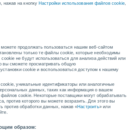
е, нажав на кнопку
Настройки использования файлов cookie
,
но можете продолжать пользоваться нашим веб-сайтом
становлены только те файлы cookie, которые необходимы
ждей
Метеоспутники
Модели
 cookie не будут использоваться для анализа действий или
ко вы сможете просматривать общую
установки cookie и воспользоваться доступом к нашему
кресенье
понедельник
вторник
среда
cookie, уникальные идентификаторы или аналогичные
9 Авг.
10 Авг.
11 Авг.
12 Авг.
 персональных данных, таких как информация о вашем
ы файлов cookie. Некоторые поставщики могут обрабатывать
а, против которого вы можете возразить. Для этого вы
ть против обработки данных, нажав «
Настроить
» или
50%
80%
йте.
0.6 мм
0.3 мм
0°
/
+19°
+29°
/
+19°
+29°
/
+19°
+31°
/
+19°
ющим образом: