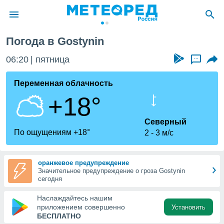
Погода в Gostynin
ие о
циальности
06:20
пятница
...
oda.com
)
Переменная облачность
+18°
алами,
тировать
ество
Северный
яемой
По ощущениям +18°
2
3 м/с
. Вы можете
ступ к этому
используя
оранжевое предупреждение
едующих
Значительное предупреждение о гроза Gostynin
сегодня
файлы
Наслаждайтесь нашим
олучить
приложением совершенно
Установить
й доступ
БЕСПЛАТНО