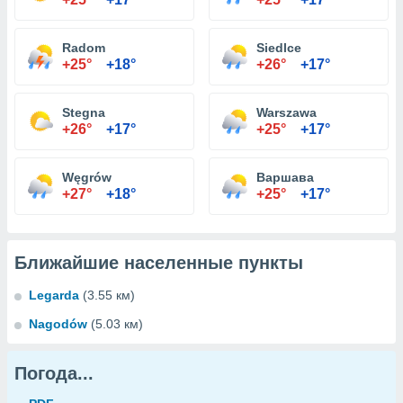
Radom
Siedlce
+25°
+18°
+26°
+17°
Stegna
Warszawa
+26°
+17°
+25°
+17°
Węgrów
Варшава
+27°
+18°
+25°
+17°
Ближайшие населенные пункты
Legarda
(3.55 км)
Nagodów
(5.03 км)
Погода...