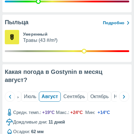
с помощью
или
данных из
чников,
Пыльца
Подробно
и
вование
Умеренный
Травы (43 #/m³)
ие
х данных
контента.
ные
и
Какая погода в Gostynin в месяц
ция
м
август
?
я
рованная
й
Июнь
Июль
Август
Сентябрь
Октябрь
Ноябрь
нтент,
е
сти рекламы
Средн. темп.:
+19°C
Макс.:
+24°C
Мин:
+14°C
Дождливые дни:
11
дней
ие сведения
и и
Осадки:
62 мм