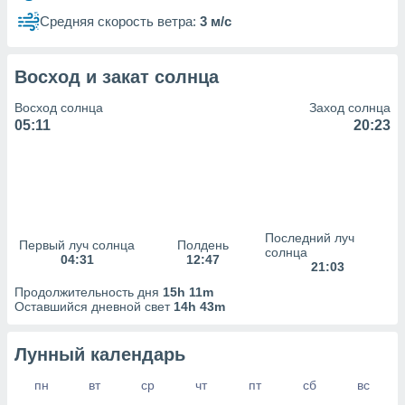
сервисов.
Средняя скорость ветра:
3 м/с
 наших 1199
неров
Восход и закат солнца
Восход солнца
Заход солнца
05:11
20:23
Последний луч
Первый луч солнца
Полдень
солнца
04:31
12:47
21:03
Продолжительность дня
15h 11m
Оставшийся дневной свет
14h 43m
Лунный календарь
пн
вт
ср
чт
пт
сб
вс