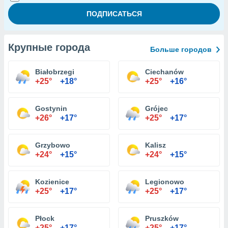
Крупные города
Больше городов
Białobrzegi
Ciechanów
+25°
+18°
+25°
+16°
Gostynin
Grójec
+26°
+17°
+25°
+17°
Grzybowo
Kalisz
+24°
+15°
+24°
+15°
Kozienice
Legionowo
+25°
+17°
+25°
+17°
Płock
Pruszków
+25°
+17°
+25°
+17°