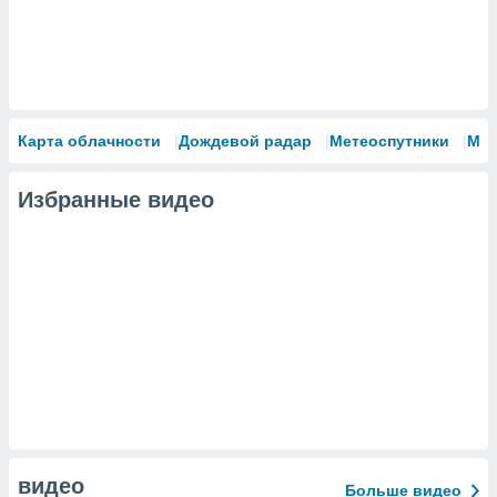
Карта облачности
Дождевой радар
Метеоспутники
Мо
Избранные видео
видео
Больше видео