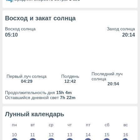
сервисов.
 наших 1199
неров
Восход и закат солнца
Восход солнца
Заход солнца
05:10
20:14
Последний луч
Первый луч солнца
Полдень
солнца
04:29
12:42
20:54
Продолжительность дня
15h 4m
Оставшийся дневной свет
7h 22m
Лунный календарь
пн
вт
ср
чт
пт
сб
вс
10
11
12
13
14
15
16