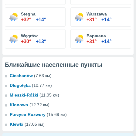
Stegna
Warszawa
+32°
+14°
+31°
+14°
Węgrów
Варшава
+30°
+13°
+31°
+14°
Ближайшие населенные пункты
Ciechanów
(7.63 км)
Długołęka
(10.77 км)
Mieszki-Różki
(11.95 км)
Klonowo
(12.72 км)
Purzyce-Rozwory
(15.69 км)
Klewki
(17.05 км)