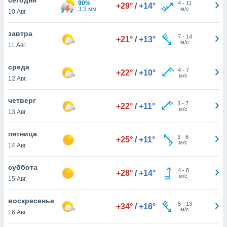
90%
 и
4
-
11
+29°
/
+14°
3.3 мм
м/с
10 Авг.
ть действия
я на веб-
же
завтра
7
-
14
+21°
/
+13°
пределенный
м/с
11 Авг.
обы
вам рекламу
среда
4
-
7
зированный
+22°
/
+10°
м/с
12 Авг.
го основе.
айти
ьную
четверг
3
-
7
+22°
/
+11°
 в нашей
м/с
13 Авг.
йлов cookie
ремя
пятница
3
-
6
гласие,
+25°
/
+11°
м/с
14 Авг.
опку
спользования
суббота
 cookie
4
-
8
+28°
/
+14°
м/с
нную в
15 Авг.
и нашего
воскресенье
5
-
13
+34°
/
+16°
м/с
16 Авг.
ОГО ВЫ