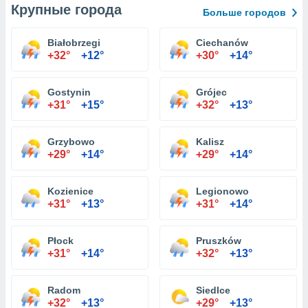
Крупные города
Больше городов
Białobrzegi
Ciechanów
+32°
+12°
+30°
+14°
Gostynin
Grójec
+31°
+15°
+32°
+13°
Grzybowo
Kalisz
+29°
+14°
+29°
+14°
Kozienice
Legionowo
+31°
+13°
+31°
+14°
Płock
Pruszków
+31°
+14°
+32°
+13°
Radom
Siedlce
+32°
+13°
+29°
+13°