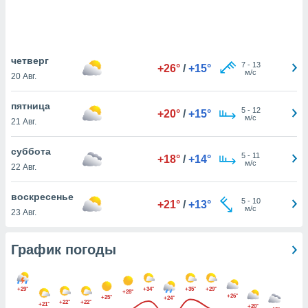
днако вы
сматривать
изированную
четверг
 можете
7
-
13
+26°
/
+15°
м/с
от установки
20 Авг.
ться
пятница
5
-
12
+20°
/
+15°
нашему веб-
м/с
21 Авг.
дписке,
у
суббота
».
5
-
11
+18°
/
+14°
м/с
22 Авг.
гласия мы и
ры
воскресенье
 файлы
5
-
10
+21°
/
+13°
м/с
23 Авг.
кальные
торы или
 технологии
График погоды
я,
оступа и
ерсональных
+29°
+34°
+35°
+29°
их как
+28°
+26°
+25°
+24°
+22°
+22°
 о вашем
+21°
+20°