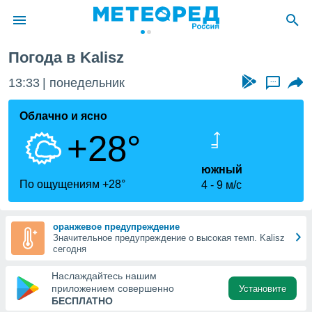
Погода в Kalisz
ие о
циальности
13:33
понедельник
...
oda.com
)
Облачно и ясно
+28°
алами,
тировать
ество
южный
яемой
По ощущениям +28°
4
9 м/с
. Вы можете
ступ к этому
используя
оранжевое предупреждение
едующих
Значительное предупреждение о высокая темп. Kalisz
сегодня
файлы
Наслаждайтесь нашим
олучить
приложением совершенно
Установите
й доступ
БЕСПЛАТНО