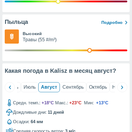
с помощью
или
данных из
чников,
Пыльца
Подробно
и
вование
Высокий
Травы (55 #/m³)
ие
х данных
контента.
ные
и
Какая погода в Kalisz в месяц
август
?
ция
м
я
й
Июнь
Июль
Август
Сентябрь
Октябрь
Ноябрь
рованная
нтент,
Средн. темп.:
+18°C
Макс.:
+23°C
Мин:
+13°C
е
сти рекламы
Дождливые дни:
11
дней
Осадки:
64 мм
ие сведения
и и
Средняя скорость ветра:
3 м/с